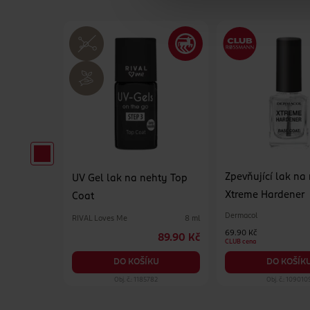
Zpevňující lak na
hty bez
UV Gel lak na nehty Top
Xtreme Hardener
Coat
Dermacol
RIVAL Loves Me
50 ml
8 ml
69.90 Kč
24.90 Kč
89.90 Kč
CLUB cena
KU
DO KOŠÍKU
DO KOŠÍK
655
Obj. č.: 1185782
Obj. č.: 109010