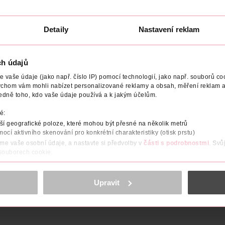
Confetti Pop
Thanks
Sally Hansen
9.17 ml
9.17 ml
Essie
Detaily
Nastavení reklam
119 Kč
199 Kč
199 Kč
CLUB cena
DO KOŠÍKU
U
DO KOŠÍKU
ch údajů
2
Obj. č.: 1302196
Obj. č.: 1231960
vaše údaje (jako např. číslo IP) pomocí technologií, jako např. souborů coo
ychom vám mohli nabízet personalizované reklamy a obsah, měření reklam a
edně toho, kdo vaše údaje používá a k jakým účelům.
é:
í geografické poloze, které mohou být přesné na několik metrů
EFEKT
VYROBENO V
VÝROBCE/DODAVATEL
mocí aktivního skenování pro konkrétní charakteristiky (otisk prstu)
áme vaše osobní údaje, a nastavte si předvolby v
části s podrobnostmi
. Svů
 souborech cookie.
ta září mnoha okouzlujícími barvami. Dermatologicky testováno. V
obsahu a reklam, funkcí sociálních médií, analýze návštěvnosti, které mohou
ně osobních údajů.
Upravit
cookies
<