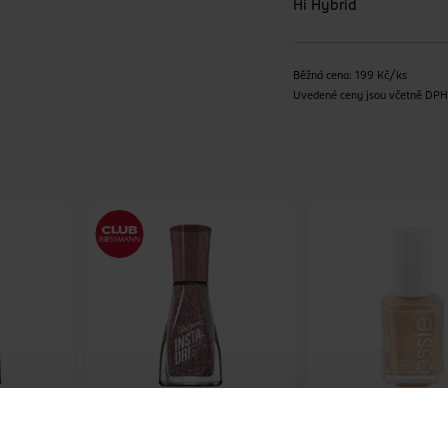
Hi Hybrid
Běžná cena: 199 Kč/ks
Uvedené ceny jsou včetně DP
a-Dri 258
Lak na nehty Insta-Dri 288
Lak na nehty 570