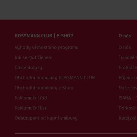
Zápatí webu
ROSSMANN CLUB | E-SHOP
O nás
Výhody věrnostního programu
O nás
Jak se stát členem
Tiskové 
Časté dotazy
Prohláše
Obchodní podmínky ROSSMANN CLUB
Příjemci
Obchodní podmínky e-shop
Naše zá
Reklamační řád
ISANA - 
Reklamační list
Dárkové 
Odstoupení od kupní smlouvy
Korejská