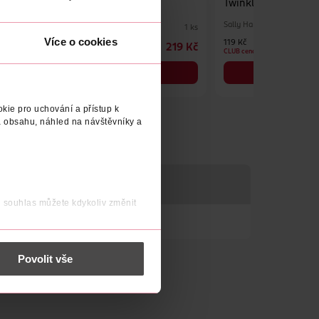
Twinkle Twinkle
ethereal
Sally Hansen
Essie
1 ks
1 ks
Více o cookies
119 Kč
219 Kč
219 Kč
CLUB cena
DO KOŠÍKU
DO KOŠÍKU
Obj. č.: 1232264
Obj. č.: 1302134
kie pro uchování a přístup k
 obsahu, náhled na návštěvníky a
j souhlas můžete kdykoliv změnit
eganská formule.
 nést osobní údaje.
Povolit vše