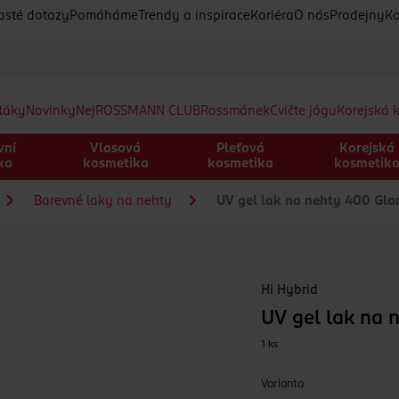
asté dotazy
Pomáháme
Trendy a inspirace
Kariéra
O nás
Prodejny
Ko
etáky
Novinky
Nej
ROSSMANN CLUB
Rossmánek
Cvičte jógu
Korejská 
vní
Vlasová
Pleťová
Korejská
ka
kosmetika
kosmetika
kosmetik
Barevné laky na nehty
UV gel lak na nehty 400 Gla
Hi Hybrid
UV gel lak na 
1 ks
Varianta