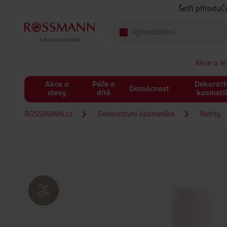
Přeskočit na hlavmní obsah
Šetři přírodu
Č
Akce a l
Akce a
Péče o
Dekorati
Domácnost
slevy
dítě
kosmeti
ROSSMANN.cz
Dekorativní kosmetika
Nehty