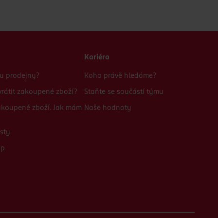
Kariéra
bu prodejny?
Koho právě hledáme?
rátit zakoupené zboží?
Staňte se součástí týmu
zakoupené zboží. Jak mám
Naše hodnoty
sty
up