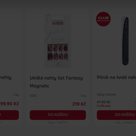
 nehty
Pilník na tvrdé ne
Umělé nehty Gel Fantasy
Magnetic
Sally Hansen
1 ks
KISS
1 ks
47.90 Kč
99.90 Kč
319 Kč
CLUB cena
DO KOŠÍKU
U
DO KOŠÍKU
9
Obj. č.: 1335774
Obj. č.: 534840