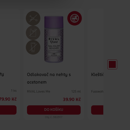
hty
Odlakovač na nehty s
Kleštičky na nehty
acetonem
1 ks
RIVAL Loves Me
Fusswohl
125 ml
79.90 Kč
39.90 Kč
DO KOŠÍKU
DO KOŠÍKU
Obj. č.: 982917
Obj. č.: 1033175