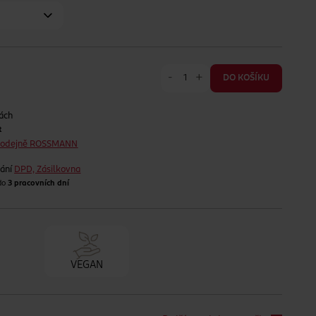
-
+
DO KOŠÍKU
ách
t
prodejně ROSSMANN
lání
DPD, Zásilkovna
 do
3 pracovních dní
VEGAN