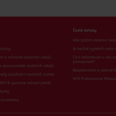
Časté dotazy
Kde zjistím otevírací do
zprávy
Je možné vyměnit nebo v
ní o ochraně osobních údajů
Chci reklamovat u vás 
postupovat?
 a zpracovatelé osobních údajů
Bezpečnostní a datové li
sady používání souborů cookie
NYX Professional Make
100 % garance vrácení peněz
karty
 kosmetika