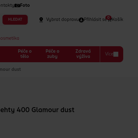
ntakty
Foto
0
Vybrat dopravu
Přihlásit se
Košík
HLEDAT
kosmetika
Péče o
Péče o
Zdravá
Více
a
tělo
zuby
výživa
mour dust
nehty 400 Glamour dust