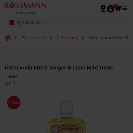
Přeskočit na hlavmní obsah
0
Péče o zuby
Ústní vody
Ústní voda Fresh Gin
Ústní voda Fresh Ginger & Lime Mild Taste
Listerine
500 ml