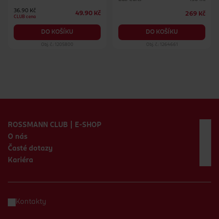
36.90 Kč
49.90 Kč
269 Kč
CLUB cena
DO KOŠÍKU
DO KOŠÍKU
Obj. č.: 1205800
Obj. č.: 1264661
Zápatí webu
ROSSMANN CLUB | E-SHOP
O nás
Časté dotazy
Kariéra
Kontakty