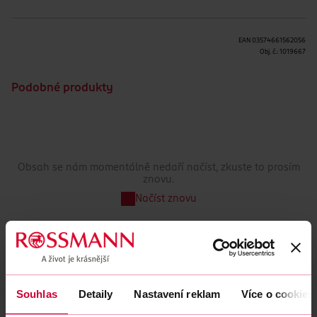
EAN
03574661562056
Obj. č.:
1019667
Podobné produkty
Obsah se nám momentálně nedaří načíst, zkuste to prosím
znovu.
Načíst znovu
Souhlas
Detaily
Nastavení reklam
Více o cookies