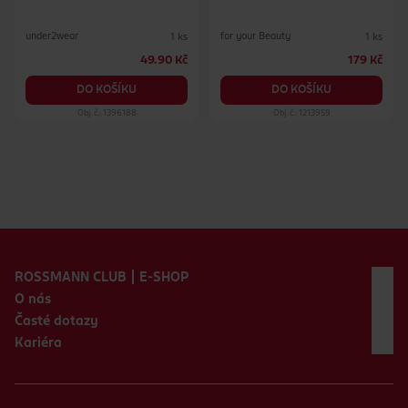
under2wear
for your Beauty
1 ks
1 ks
49.90 Kč
179 Kč
DO KOŠÍKU
DO KOŠÍKU
Obj. č.: 1396188
Obj. č.: 1213959
Zápatí webu
ROSSMANN CLUB | E-SHOP
O nás
Časté dotazy
Kariéra