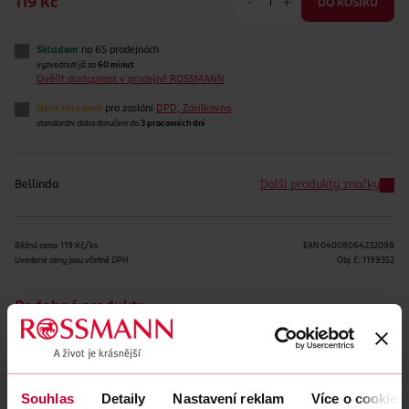
-
+
119 Kč
DO KOŠÍKU
Skladem
na 65 prodejnách
vyzvednutí již za
60 minut
Ověřit dostupnost v prodejně ROSSMANN
Není skladem
pro zaslání
DPD, Zásilkovna
standardní doba doručení do
3 pracovních dní
Bellinda
Další produkty značky
Běžná cena: 119 Kč/ks
EAN
04008064232098
Uvedené ceny jsou včetně DPH
Obj. č.:
1199352
Podobné produkty
Souhlas
Detaily
Nastavení reklam
Více o cookies