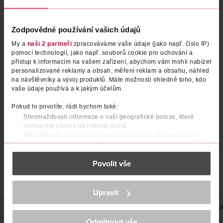
Zodpovědné používání vašich údajů
My a
naši 2 partneři
zpracováváme vaše údaje (jako např. číslo IP)
pomocí technologií, jako např. souborů cookie pro uchování a
přístup k informacím na vašem zařízení, abychom vám mohli nabízet
personalizované reklamy a obsah, měření reklam a obsahu, náhled
Ponožky Lycra béžové 35/38
Ťapky Modisch béžové 35/38
na návštěvníky a vývoj produktů. Máte možnosti ohledně toho, kdo
vaše údaje používá a k jakým účelům.
under2wear
under2wear
1 ks
1 ks
Pokud to povolíte, rádi bychom také:
59.90 Kč
49.90 Kč
Shromažďovali informace o vaší geografické poloze, které
mohou být přesné na několik metrů
DO KOŠÍKU
DO KOŠÍKU
Identifikovali vaše zařízení pomocí aktivního skenování pro
konkrétní charakteristiky (otisk prstu)
Obj. č.: 1209150
Obj. č.: 1396157
Zjistěte více o tom, jak zpracováváme vaše osobní údaje, a nastavte
Povolit vše
si předvolby v
části s podrobnostmi
. Svůj souhlas můžete kdykoliv
změnit nebo odvolat v části Prohlášení o souborech cookie.
K provozu stránek, personalizaci obsahu a reklam, funkcí sociálních
Upravit
médií, analýze návštěvnosti, které mohou nést osobní údaje.
Více najdete v
prohlášení o ochraně osobních údajů.
POPIS
SLOŽENÍ
VÝROBCE/DODAVATEL
POČET
NÁZEV
Odmítnout vše