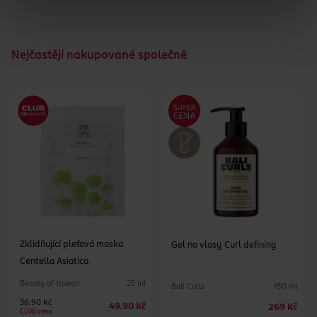
Nejčastějí nakupované společně
Zklidňující pleťová maska
Gel na vlasy Curl defining
Centella Asiatica
Beauty of Joseon
25 ml
Bali Curls
150 ml
36.90 Kč
49.90 Kč
269 Kč
CLUB cena