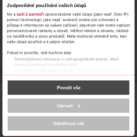
Zodpovědné používání vašich údajů
My a
naši 2 partneři
zpracováváme vaše údaje (jako např. číslo IP)
pomocí technologií, jako např. souborů cookie pro uchování a
přístup k informacím na vašem zařízení, abychom vám mohli nabízet
personalizované reklamy a obsah, měření reklam a obsahu, náhled
na návštěvníky a vývoj produktů. Máte možnosti ohledně toho, kdo
vaše údaje používá a k jakým účelům.
Pokud to povolíte, rádi bychom také:
Shromažďovali informace o vaší geografické poloze, které
mohou být přesné na několik metrů
Identifikovali vaše zařízení pomocí aktivního skenování pro
POPIS
POČET
VÝROBCE/DODAVATEL
konkrétní charakteristiky (otisk prstu)
Zjistěte více o tom, jak zpracováváme vaše osobní údaje, a nastavte
Povolit vše
si předvolby v
části s podrobnostmi
. Svůj souhlas můžete kdykoliv
Ubrousky z recyklovaného papíru
změnit nebo odvolat v části Prohlášení o souborech cookie.
33x33 cm,
K provozu stránek, personalizaci obsahu a reklam, funkcí sociálních
Upravit
médií, analýze návštěvnosti, které mohou nést osobní údaje.
barevné
Více najdete v
prohlášení o ochraně osobních údajů.
Odmítnout vše
20 kusů
Děkujeme za pochopení. >
více o cookies
<