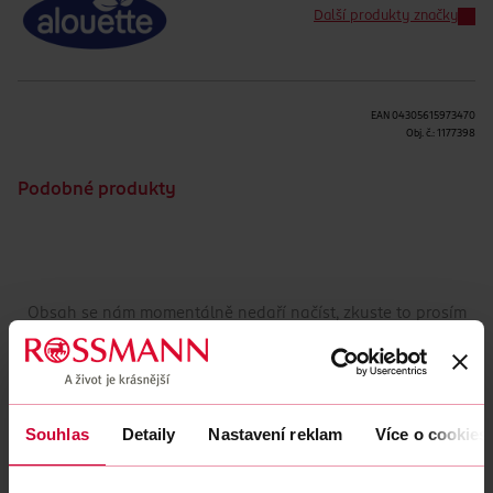
Další produkty značky
EAN
04305615973470
Obj. č.:
1177398
Podobné produkty
Obsah se nám momentálně nedaří načíst, zkuste to prosím
znovu.
Načíst znovu
Souhlas
Detaily
Nastavení reklam
Více o cookies