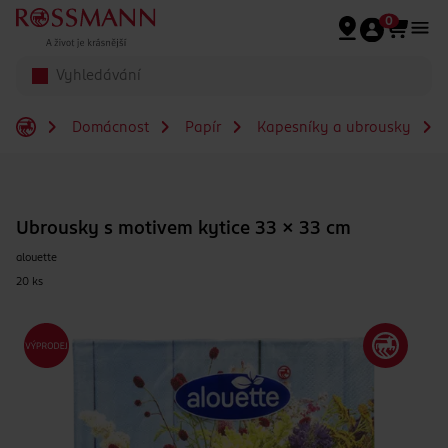
Přeskočit na hlavmní obsah
0
Domácnost
Papír
Kapesníky a ubrousky
Ubrousky s motivem kytice 33 x 33 cm
alouette
20 ks