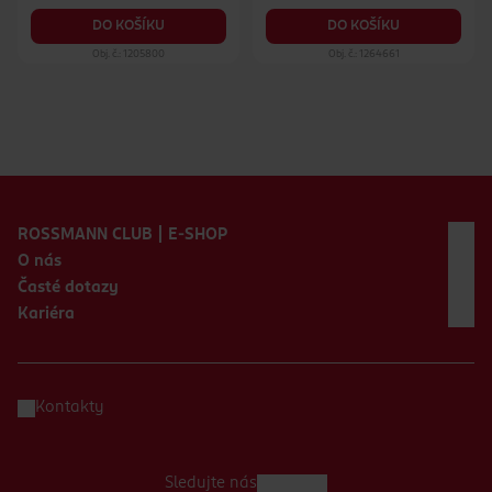
DO KOŠÍKU
DO KOŠÍKU
Obj. č.: 1205800
Obj. č.: 1264661
Zápatí webu
ROSSMANN CLUB | E-SHOP
O nás
Časté dotazy
Kariéra
Kontakty
Sledujte nás