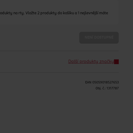
odukty na rty. Vložte 2 produkty do košíku a 1 nejlevnější máte
NENÍ DOSTUPNÉ
Další produkty značky
EAN
05059018527653
Obj. č.:
1317787