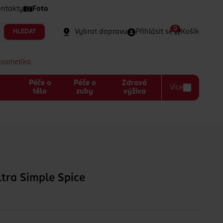
ntakty
Foto
0
Vybrat dopravu
Přihlásit se
Košík
HLEDAT
kosmetika
Péče o
Péče o
Zdravá
Více
a
tělo
zuby
výživa
ltra Simple Spice