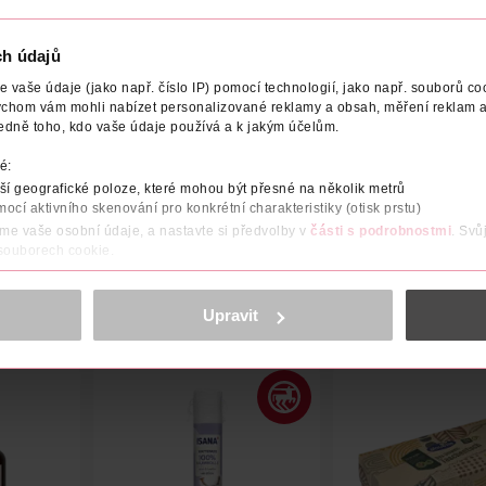
ch údajů
vaše údaje (jako např. číslo IP) pomocí technologií, jako např. souborů coo
ychom vám mohli nabízet personalizované reklamy a obsah, měření reklam a
 V
VÝROBCE/DODAVATEL
POČET
NÁZEV VÝROBCE/D
edně toho, kdo vaše údaje používá a k jakým účelům.
é:
taminem E hladce klouže po rtech, aniž by docházelo k zadrháván
í geografické poloze, které mohou být přesné na několik metrů
mocí aktivního skenování pro konkrétní charakteristiky (otisk prstu)
áme vaše osobní údaje, a nastavte si předvolby v
části s podrobnostmi
. Svů
 souborech cookie.
obsahu a reklam, funkcí sociálních médií, analýze návštěvnosti, které mohou
ně osobních údajů.
Upravit
cookies
<