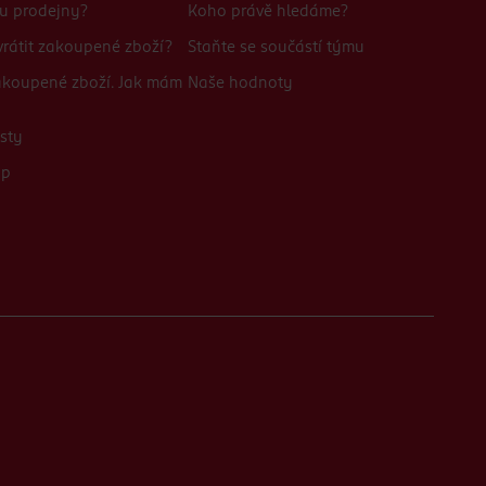
bu prodejny?
Koho právě hledáme?
rátit zakoupené zboží?
Staňte se součástí týmu
zakoupené zboží. Jak mám
Naše hodnoty
sty
up