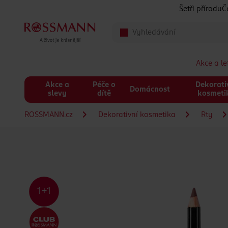
Přeskočit na hlavmní obsah
Šetři přírodu
Č
Akce a l
Akce a
Péče o
Dekorati
Domácnost
slevy
dítě
kosmeti
ROSSMANN.cz
Dekorativní kosmetika
Rty