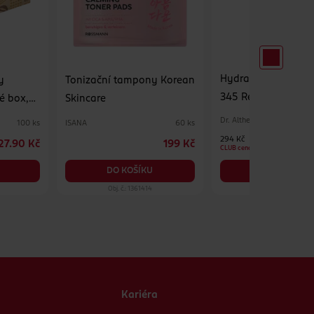
Hydratační pleťov
y
Tonizační tampony Korean
345 Relief Cream M
é box,
Skincare
Dr. Althea
ISANA
100 ks
60 ks
294 Kč
27.90 Kč
199 Kč
CLUB cena
DO KOŠÍKU
DO KOŠÍKU
Obj. č.: 1361414
Obj. č.: 1390575
Kariéra