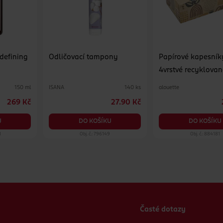
 defining
Odličovací tampony
Papírové kapesník
4vrstvé recyklovan
různé druhy
ISANA
alouette
150 ml
140 ks
269 Kč
27.90 Kč
U
DO KOŠÍKU
DO KOŠÍKU
1
Obj. č.: 796149
Obj. č.: 884181
Časté dotazy