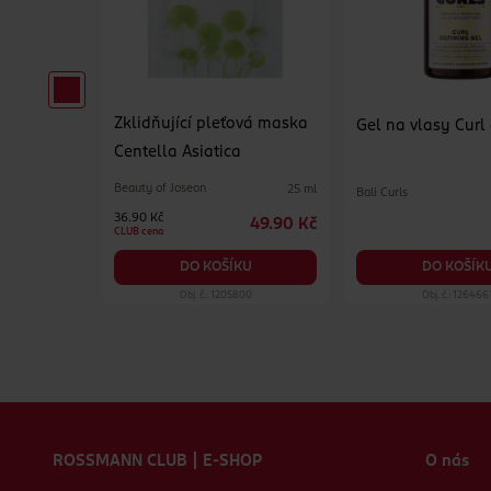
Zklidňující pleťová maska
erzální
Gel na vlasy Curl
Centella Asiatica
Beauty of Joseon
25 ml
Bali Curls
500 ml
36.90 Kč
49.90 Kč
84.90 Kč
CLUB cena
KU
DO KOŠÍK
DO KOŠÍKU
19
Obj. č.: 1205800
Obj. č.: 126466
Zápatí webu
ROSSMANN CLUB | E-SHOP
O nás