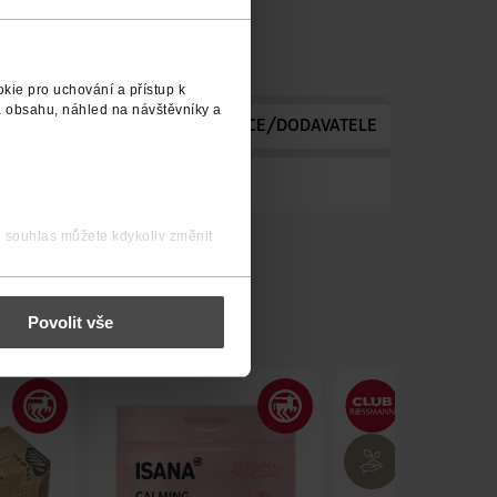
kie pro uchování a přístup k
 obsahu, náhled na návštěvníky a
ODAVATELE
ADRESA VÝROBCE/DODAVATELE
í či rozmazávání.
j souhlas můžete kdykoliv změnit
 nést osobní údaje.
Povolit vše