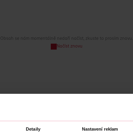
Obsah se nám momentálně nedaří načíst, zkuste to prosím znovu.
Načíst znovu
Detaily
Nastavení reklam