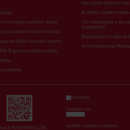
Kde zjistím otevírací do
zprávy
Je možné vyměnit nebo v
ní o ochraně osobních údajů
Chci reklamovat u vás 
postupovat?
 a zpracovatelé osobních údajů
Bezpečnostní a datové li
sady používání souborů cookie
NYX Professional Make
100 % garance vrácení peněz
karty
 kosmetika
Kontakty
Sledujte nás
Upravit nastavení cookies
likace ROSSMANN CLUB