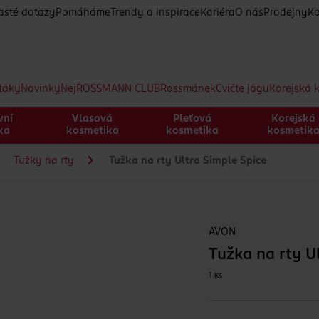
asté dotazy
Pomáháme
Trendy a inspirace
Kariéra
O nás
Prodejny
Ko
etáky
Novinky
Nej
ROSSMANN CLUB
Rossmánek
Cvičte jógu
Korejská 
vní
Vlasová
Pleťová
Korejská
ka
kosmetika
kosmetika
kosmetik
Tužky na rty
Tužka na rty Ultra Simple Spice
AVON
Tužka na rty U
1 ks