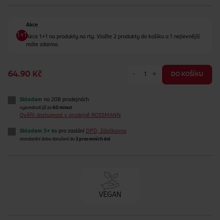
Akce
Akce 1+1 na produkty na rty. Vložte 2 produkty do košíku a 1 nejlevnější
máte zdarma.
-
+
64.90 Kč
DO KOŠÍKU
Skladem
na 208 prodejnách
vyzvednutí již za
60 minut
Ověřit dostupnost v prodejně ROSSMANN
Skladem 5+ ks
pro zaslání
DPD, Zásilkovna
standardní doba doručení do
3 pracovních dní
VEGAN