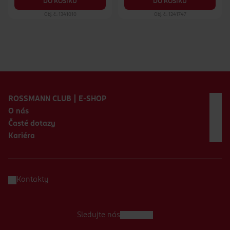
DO KOŠÍKU
DO KOŠÍKU
Obj. č.: 1341010
Obj. č.: 1241747
Zápatí webu
ROSSMANN CLUB | E-SHOP
O nás
Časté dotazy
Kariéra
Kontakty
Sledujte nás