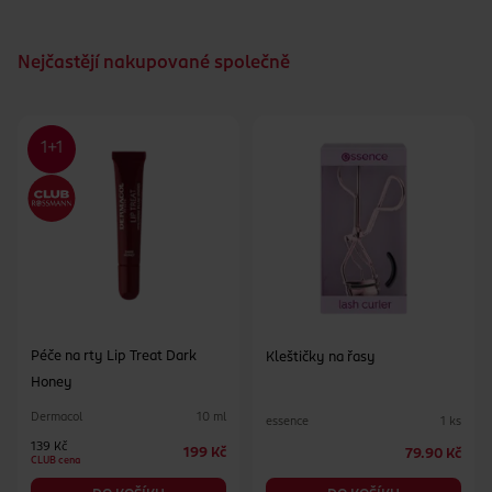
Nejčastějí nakupované společně
Péče na rty Lip Treat Dark
Kleštičky na řasy
Honey
Dermacol
10 ml
essence
1 ks
139 Kč
199 Kč
79.90 Kč
CLUB cena