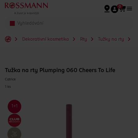
Přeskočit na hlavmní obsah
0
Dekorativní kosmetika
Rty
Tužky na rty
T
Tužka na rty Plumping 060 Cheers To Life
Catrice
1 ks