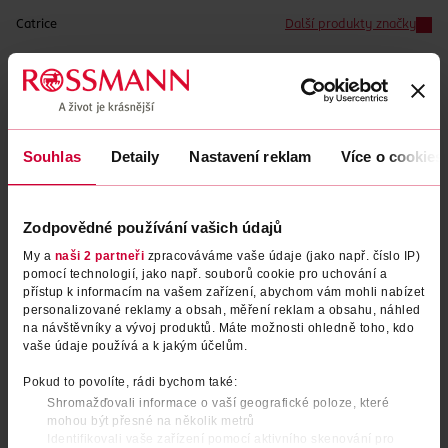
Catrice
Další produkty značky
Běžná cena: 64.90 Kč/ks
EAN
04059729276711
Uvedené ceny jsou včetně DPH
Obj. č.:
1011746
Souhlas
Detaily
Nastavení reklam
Více o cookies
Podobné produkty
Zodpovědné používání vašich údajů
My a
naši 2 partneři
zpracováváme vaše údaje (jako např. číslo IP)
pomocí technologií, jako např. souborů cookie pro uchování a
přístup k informacím na vašem zařízení, abychom vám mohli nabízet
personalizované reklamy a obsah, měření reklam a obsahu, náhled
na návštěvníky a vývoj produktů. Máte možnosti ohledně toho, kdo
vaše údaje používá a k jakým účelům.
Pokud to povolíte, rádi bychom také:
Shromažďovali informace o vaší geografické poloze, které
mohou být přesné na několik metrů
Tužka na rty Plumping 050
Tužka na rty Plumping 170
Identifikovali vaše zařízení pomocí aktivního skenování pro
Licence To Kiss
Chocolate Lover