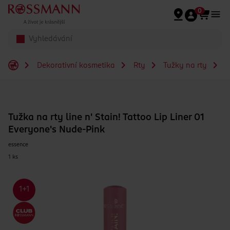
Přeskočit na hlavmní obsah
0
Dekorativní kosmetika
Rty
Tužky na rty
T
Tužka na rty line n' Stain! Tattoo Lip Liner 01
Everyone's Nude-Pink
essence
1 ks