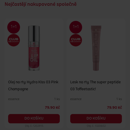
Nejčastějí nakupované společně
Olej na rty Hydra Kiss 03 Pink
Lesk na rty The super peptide
Champagne
03 Toffeetastic!
essence
essence
1 ks
1 ks
79.90 Kč
79.90 Kč
DO KOŠÍKU
DO KOŠÍKU
Obj. č.: 1202915
Obj. č.: 1320602