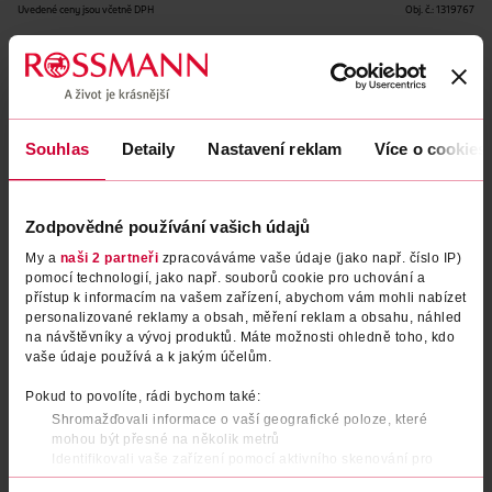
Uvedené ceny jsou včetně DPH
Obj. č.:
1319767
Podobné produkty
Souhlas
Detaily
Nastavení reklam
Více o cookies
Zodpovědné používání vašich údajů
My a
naši 2 partneři
zpracováváme vaše údaje (jako např. číslo IP)
pomocí technologií, jako např. souborů cookie pro uchování a
přístup k informacím na vašem zařízení, abychom vám mohli nabízet
personalizované reklamy a obsah, měření reklam a obsahu, náhled
na návštěvníky a vývoj produktů. Máte možnosti ohledně toho, kdo
vaše údaje používá a k jakým účelům.
Tužka na rty line n' Stain!
Tužka na rty Line n' stain! 03
Tattoo Lip Liner 02 Must Have
Make A Mauve
Pokud to povolíte, rádi bychom také:
Brown
essence
essence
1 ks
2.5 ml
Shromažďovali informace o vaší geografické poloze, které
mohou být přesné na několik metrů
69.90 Kč
69.90 Kč
Identifikovali vaše zařízení pomocí aktivního skenování pro
konkrétní charakteristiky (otisk prstu)
DO KOŠÍKU
DO KOŠÍKU