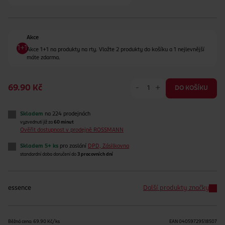
Akce
Akce 1+1 na produkty na rty. Vložte 2 produkty do košíku a 1 nejlevnější
máte zdarma.
-
+
69.90 Kč
DO KOŠÍKU
Skladem
na 224 prodejnách
vyzvednutí již za
60 minut
Ověřit dostupnost v prodejně ROSSMANN
Skladem 5+ ks
pro zaslání
DPD, Zásilkovna
standardní doba doručení do
3 pracovních dní
essence
Další produkty značky
Běžná cena: 69.90 Kč/ks
EAN
04059729518507