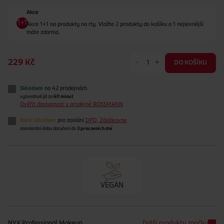
Akce
Akce 1+1 na produkty na rty. Vložte 2 produkty do košíku a 1 nejlevnější
máte zdarma.
-
+
229 Kč
DO KOŠÍKU
Skladem
na 42 prodejnách
vyzvednutí již za
60 minut
Ověřit dostupnost v prodejně ROSSMANN
Není skladem
pro zaslání
DPD, Zásilkovna
standardní doba doručení do
3 pracovních dní
VEGAN
NYX Professional Makeup
Další produkty značky