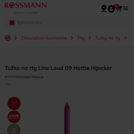
Přeskočit na hlavmní obsah
0
Dekorativní kosmetika
Rty
Tužky na rty
T
Tužka na rty Line Loud 09 Hottie Hijacker
NYX Professional Makeup
1 ks