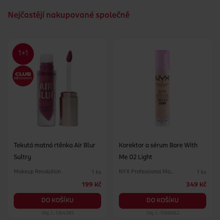
*Veganské složení bez složek živočišného původu.
Nejčastějí nakupované společně
Tekutá matná rtěnka Air Blur
Korektor a sérum Bare With
Sultry
Me 02 Light
Makeup Revolution
NYX Professional Makeup
1 ks
1 ks
199 Kč
349 Kč
DO KOŠÍKU
DO KOŠÍKU
Obj. č.: 1364385
Obj. č.: 1098662