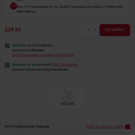
Akce 1+1 na produkty na rty. Vložte 2 produkty do košíku a 1 nejlevnější
máte zdarma.
-
+
229 Kč
DO KOŠÍKU
Skladem
na 69 prodejnách
vyzvednutí již za
60 minut
Ověřit dostupnost v prodejně ROSSMANN
Skladem 5+ ks
pro zaslání
DPD, Zásilkovna
standardní doba doručení do
3 pracovních dní
VEGAN
NYX Professional Makeup
Další produkty značky