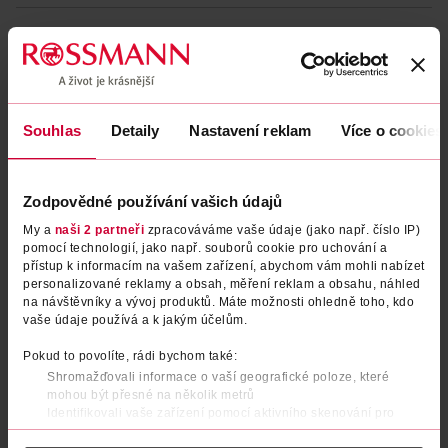
Běžná cena: 229 Kč/ks
EAN
00800897250034
Uvedené ceny jsou včetně DPH
Obj. č.:
1228359
Podobné produkty
Souhlas
Detaily
Nastavení reklam
Více o cookies
Zodpovědné používání vašich údajů
My a
naši 2 partneři
zpracováváme vaše údaje (jako např. číslo IP)
pomocí technologií, jako např. souborů cookie pro uchování a
přístup k informacím na vašem zařízení, abychom vám mohli nabízet
personalizované reklamy a obsah, měření reklam a obsahu, náhled
na návštěvníky a vývoj produktů. Máte možnosti ohledně toho, kdo
vaše údaje používá a k jakým účelům.
Pokud to povolíte, rádi bychom také:
Tužka na rty Line Loud 16
Tužka na rty Line Loud 33 Too
Shromažďovali informace o vaší geografické poloze, které
mohou být přesné na několik metrů
Magic Maker
Blessed
Identifikovali vaše zařízení pomocí aktivního skenování pro
NYX Professional Makeup
NYX Professional Makeup
1 ks
1 ks
konkrétní charakteristiky (otisk prstu)