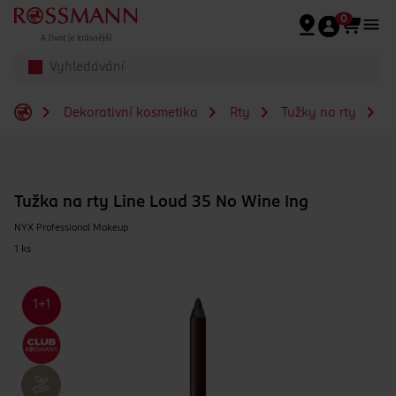
Přeskočit na hlavmní obsah
0
Dekorativní kosmetika
Rty
Tužky na rty
T
Tužka na rty Line Loud 35 No Wine Ing
NYX Professional Makeup
1 ks