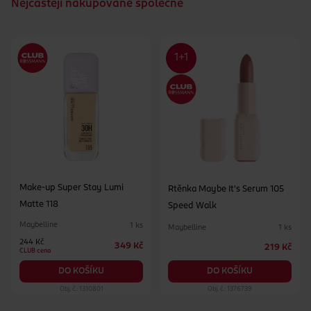
Nejčastějí nakupované společně
Make-up Super Stay Lumi
Rtěnka Maybe It's Serum 105
Matte 118
Speed Walk
Maybelline
1 ks
Maybelline
1 ks
244 Kč
349 Kč
219 Kč
CLUB cena
DO KOŠÍKU
DO KOŠÍKU
Obj. č.: 1310801
Obj. č.: 1376739