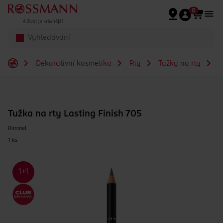
Přeskočit na hlavmní obsah
0
Dekorativní kosmetika
Rty
Tužky na rty
T
Tužka na rty Lasting Finish 705
Rimmel
1 ks