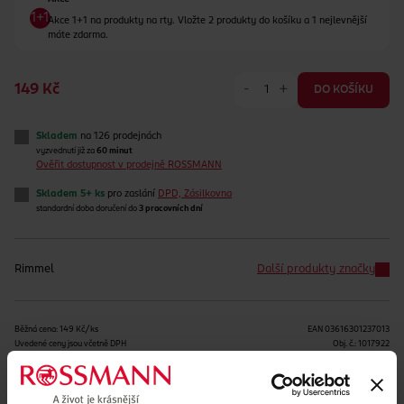
Akce 1+1 na produkty na rty. Vložte 2 produkty do košíku a 1 nejlevnější
máte zdarma.
-
+
149 Kč
DO KOŠÍKU
Skladem
na 126 prodejnách
vyzvednutí již za
60 minut
Ověřit dostupnost v prodejně ROSSMANN
Skladem 5+ ks
pro zaslání
DPD, Zásilkovna
standardní doba doručení do
3 pracovních dní
Rimmel
Další produkty značky
Běžná cena: 149 Kč/ks
EAN
03616301237013
Uvedené ceny jsou včetně DPH
Obj. č.:
1017922
Podobné produkty