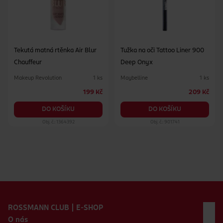
Tekutá matná rtěnka Air Blur
Tužka na oči Tattoo Liner 900
Chauffeur
Deep Onyx
Makeup Revolution
Maybelline
1 ks
1 ks
199 Kč
209 Kč
DO KOŠÍKU
DO KOŠÍKU
Obj. č.: 1364392
Obj. č.: 901741
Zápatí webu
ROSSMANN CLUB | E-SHOP
O nás