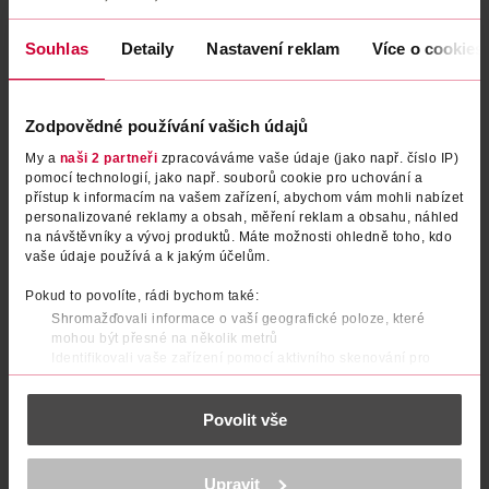
Souhlas
Detaily
Nastavení reklam
Více o cookies
Zodpovědné používání vašich údajů
My a
naši 2 partneři
zpracováváme vaše údaje (jako např. číslo IP)
pomocí technologií, jako např. souborů cookie pro uchování a
přístup k informacím na vašem zařízení, abychom vám mohli nabízet
personalizované reklamy a obsah, měření reklam a obsahu, náhled
na návštěvníky a vývoj produktů. Máte možnosti ohledně toho, kdo
vaše údaje používá a k jakým účelům.
Tužka na rty Lasting Finish 215
Tužka na rty Lasting Finish 110
Pokud to povolíte, rádi bychom také:
Shromažďovali informace o vaší geografické poloze, které
Rimmel
Rimmel
1 ks
1 ks
mohou být přesné na několik metrů
Identifikovali vaše zařízení pomocí aktivního skenování pro
149 Kč
149 Kč
konkrétní charakteristiky (otisk prstu)
DO KOŠÍKU
DO KOŠÍKU
Zjistěte více o tom, jak zpracováváme vaše osobní údaje, a nastavte
Povolit vše
si předvolby v
části s podrobnostmi
. Svůj souhlas můžete kdykoliv
Obj. č.: 1017885
Obj. č.: 1017847
změnit nebo odvolat v části Prohlášení o souborech cookie.
K provozu stránek, personalizaci obsahu a reklam, funkcí sociálních
Upravit