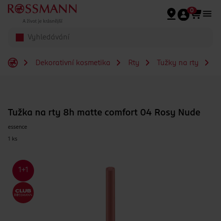
Přeskočit na hlavmní obsah
0
Dekorativní kosmetika
Rty
Tužky na rty
T
Tužka na rty 8h matte comfort 04 Rosy Nude
essence
1 ks