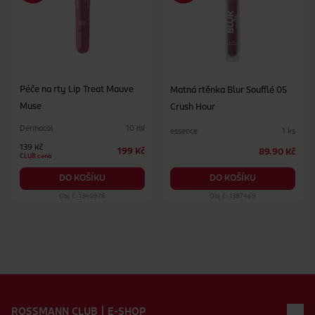
Péče na rty Lip Treat Mauve
Matná rtěnka Blur Soufflé 05
Muse
Crush Hour
Dermacol
10 ml
essence
1 ks
139 Kč
199 Kč
89.90 Kč
CLUB cena
DO KOŠÍKU
DO KOŠÍKU
Obj. č.: 1340976
Obj. č.: 1387469
Zápatí webu
ROSSMANN CLUB | E-SHOP