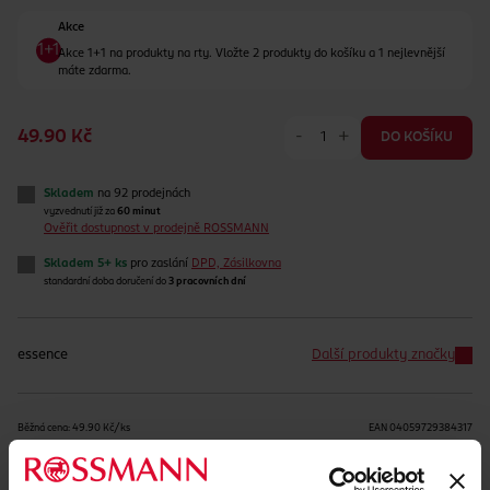
Akce
Akce 1+1 na produkty na rty. Vložte 2 produkty do košíku a 1 nejlevnější
máte zdarma.
-
+
49.90 Kč
DO KOŠÍKU
Skladem
na 92 prodejnách
vyzvednutí již za
60 minut
Ověřit dostupnost v prodejně ROSSMANN
Skladem 5+ ks
pro zaslání
DPD, Zásilkovna
standardní doba doručení do
3 pracovních dní
essence
Další produkty značky
Běžná cena: 49.90 Kč/ks
EAN
04059729384317
Uvedené ceny jsou včetně DPH
Obj. č.:
1129540