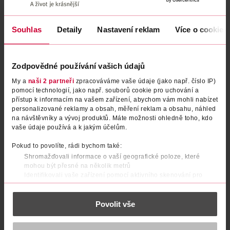
Podobné produkty
Souhlas
Detaily
Nastavení reklam
Více o cookies
Zodpovědné používání vašich údajů
My a
naši 2 partneři
zpracováváme vaše údaje (jako např. číslo IP)
pomocí technologií, jako např. souborů cookie pro uchování a
přístup k informacím na vašem zařízení, abychom vám mohli nabízet
personalizované reklamy a obsah, měření reklam a obsahu, náhled
na návštěvníky a vývoj produktů. Máte možnosti ohledně toho, kdo
vaše údaje používá a k jakým účelům.
Tužka na rty 8h matte comfort
Tužka na rty 8h matte comfort
Pokud to povolíte, rádi bychom také:
10 THE Perfect Shade
15 Vintage Rose
Shromažďovali informace o vaší geografické poloze, které
mohou být přesné na několik metrů
essence
essence
1 ks
1 ks
Identifikovali vaše zařízení pomocí aktivního skenování pro
49.90 Kč
49.90 Kč
konkrétní charakteristiky (otisk prstu)
Zjistěte více o tom, jak zpracováváme vaše osobní údaje, a nastavte
DO KOŠÍKU
DO KOŠÍKU
Povolit vše
si předvolby v
části s podrobnostmi
. Svůj souhlas můžete kdykoliv
změnit nebo odvolat v části Prohlášení o souborech cookie.
Obj. č.: 1287202
Obj. č.: 1242409