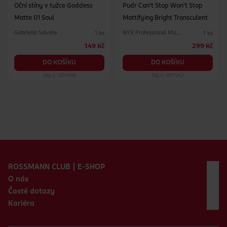
Oční stíny v tužce Goddess
Pudr Can't Stop Won't Stop
Matte 01 Soul
Mattifying Bright Transculent
Gabriella Salvete
NYX Professional Makeup
1 ks
1 ks
149 Kč
299 Kč
DO KOŠÍKU
DO KOŠÍKU
Obj. č.: 1374704
Obj. č.: 1077247
Zápatí webu
ROSSMANN CLUB | E-SHOP
O nás
Časté dotazy
Kariéra