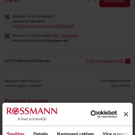
-
+
179 Kč
DO KOŠÍKU
Skladem
na 124 prodejnách
vyzvednutí již za
60 minut
Ověřit dostupnost v prodejně ROSSMANN
Skladem 5+ ks
pro zaslání
DPD, Zásilkovna
standardní doba doručení do
3 pracovních dní
NYX Professional Makeup
Další produkty značky
Běžná cena: 1491.67 Kč/10 g
EAN
00800897109028
Uvedené ceny jsou včetně DPH
Obj. č.:
965446
Podobné produkty
Souhlas
Detaily
Nastavení reklam
Více o cookies