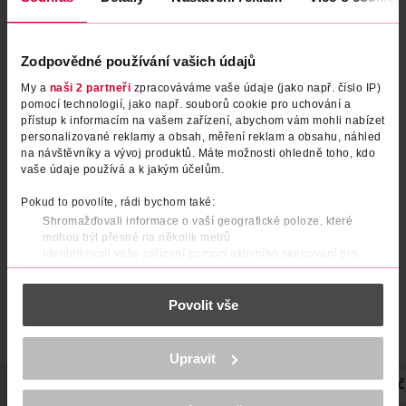
Zodpovědné používání vašich údajů
My a
naši 2 partneři
zpracováváme vaše údaje (jako např. číslo IP)
pomocí technologií, jako např. souborů cookie pro uchování a
přístup k informacím na vašem zařízení, abychom vám mohli nabízet
personalizované reklamy a obsah, měření reklam a obsahu, náhled
Tužka na oči Slim Eye 931
Tužka na oči Slim Eye 935
na návštěvníky a vývoj produktů. Máte možnosti ohledně toho, kdo
Black brown
Lavander shimmer
vaše údaje používá a k jakým účelům.
NYX Professional Makeup
NYX Professional Makeup
1.2 g
1.2 g
Pokud to povolíte, rádi bychom také:
179 Kč
179 Kč
Shromažďovali informace o vaší geografické poloze, které
mohou být přesné na několik metrů
DO KOŠÍKU
DO KOŠÍKU
Identifikovali vaše zařízení pomocí aktivního skenování pro
konkrétní charakteristiky (otisk prstu)
Obj. č.: 965255
Obj. č.: 965590
Zjistěte více o tom, jak zpracováváme vaše osobní údaje, a nastavte
Povolit vše
si předvolby v
části s podrobnostmi
. Svůj souhlas můžete kdykoliv
změnit nebo odvolat v části Prohlášení o souborech cookie.
K provozu stránek, personalizaci obsahu a reklam, funkcí sociálních
Upravit
médií, analýze návštěvnosti, které mohou nést osobní údaje.
Více najdete v
prohlášení o ochraně osobních údajů.
POPIS
POUŽITÍ
SLOŽENÍ
EFEKT
HMOTNOST
POČ