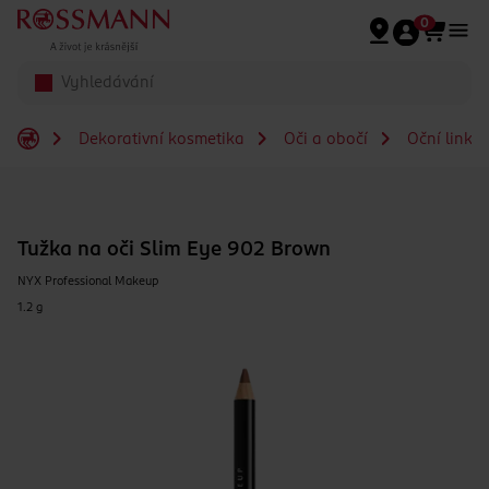
Přeskočit na hlavmní obsah
0
Dekorativní kosmetika
Oči a obočí
Oční linky
Tužka na oči Slim Eye 902 Brown
NYX Professional Makeup
1.2 g