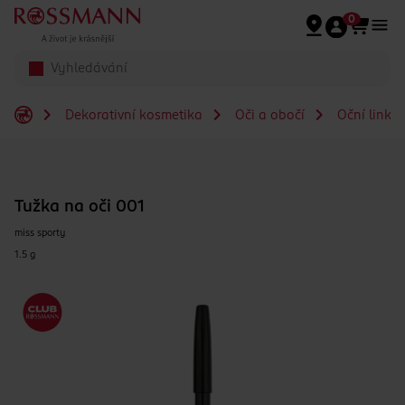
Přeskočit na hlavmní obsah
0
Dekorativní kosmetika
Oči a obočí
Oční linky
Tužka na oči 001
miss sporty
1.5 g