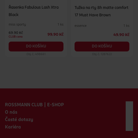
Řasenka Fabulous Lash Xtra
Tužka na rty 8h matte comfort
Black
17 Must Have Brown
miss sporty
1 ks
essence
1 ks
69.90 Kč
99.90 Kč
49.90 Kč
CLUB cena
DO KOŠÍKU
DO KOŠÍKU
Obj. č.: 498661
Obj. č.: 1287622
Zápatí webu
ROSSMANN CLUB | E-SHOP
O nás
Časté dotazy
Kariéra