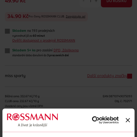
-
+
49.90 Kč
DO KOŠÍKU
34.90 Kč
Pro členy ROSSMANN CLUB.
Zaregistrujte se!
Skladem
na 193 prodejnách
vyzvednutí již za
60 minut
Ověřit dostupnost v prodejně ROSSMANN
Skladem 5+ ks
pro zaslání
DPD, Zásilkovna
standardní doba doručení do
3 pracovních dní
miss sporty
Další produkty značky
Běžná cena: 332.67 Kč/10 g
EAN
08710749075093
CLUB cena: 232.67 Kč/10 g
Obj. č.:
702171
Uvedené ceny jsou včetně DPH
Podobné produkty