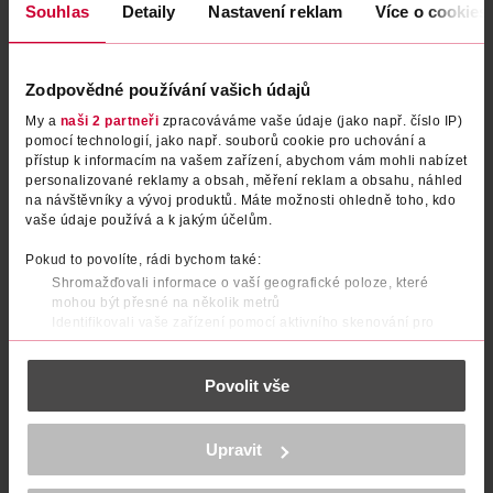
Souhlas
Detaily
Nastavení reklam
Více o cookies
Zodpovědné používání vašich údajů
My a
naši 2 partneři
zpracováváme vaše údaje (jako např. číslo IP)
pomocí technologií, jako např. souborů cookie pro uchování a
přístup k informacím na vašem zařízení, abychom vám mohli nabízet
personalizované reklamy a obsah, měření reklam a obsahu, náhled
na návštěvníky a vývoj produktů. Máte možnosti ohledně toho, kdo
vaše údaje používá a k jakým účelům.
Gelová tužka na oči Studio
Tužka na oči Naturally Perfect
Pokud to povolíte, rádi bychom také:
Color 03
005 Deep Black
Shromažďovali informace o vaší geografické poloze, které
miss sporty
miss sporty
0.35 g
0.78 g
mohou být přesné na několik metrů
Identifikovali vaše zařízení pomocí aktivního skenování pro
54.90 Kč
39.90 Kč
79.90 Kč
59.90 Kč
CLUB cena
CLUB cena
konkrétní charakteristiky (otisk prstu)
Zjistěte více o tom, jak zpracováváme vaše osobní údaje, a nastavte
DO KOŠÍKU
DO KOŠÍKU
Povolit vše
si předvolby v
části s podrobnostmi
. Svůj souhlas můžete kdykoliv
Obj. č.: 1300642
Obj. č.: 1115482
změnit nebo odvolat v části Prohlášení o souborech cookie.
K provozu stránek, personalizaci obsahu a reklam, funkcí sociálních
Upravit
médií, analýze návštěvnosti, které mohou nést osobní údaje.
Více najdete v
prohlášení o ochraně osobních údajů.