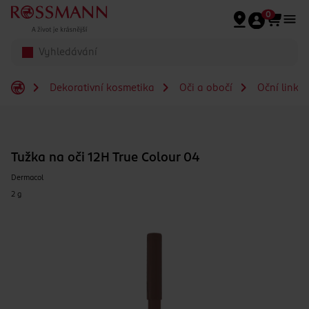
Přeskočit na hlavmní obsah
0
Dekorativní kosmetika
Oči a obočí
Oční linky
Tužka na oči 12H True Colour 04
Dermacol
2 g