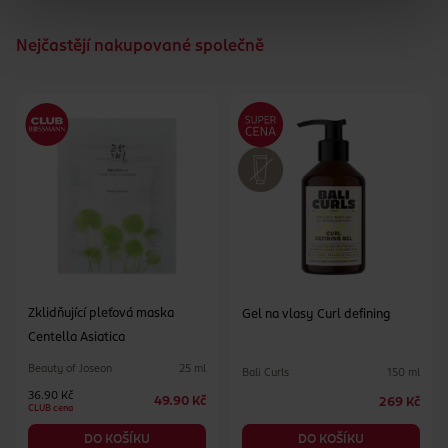
Nejčastějí nakupované společně
Zklidňující pleťová maska
Gel na vlasy Curl defining
Centella Asiatica
Beauty of Joseon
25 ml
Bali Curls
150 ml
36.90 Kč
49.90 Kč
269 Kč
CLUB cena
DO KOŠÍKU
DO KOŠÍKU