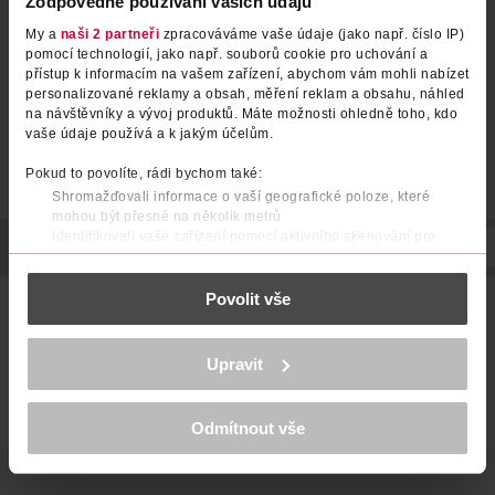
Zodpovědné používání vašich údajů
My a
naši 2 partneři
zpracováváme vaše údaje (jako např. číslo IP)
pomocí technologií, jako např. souborů cookie pro uchování a
přístup k informacím na vašem zařízení, abychom vám mohli nabízet
personalizované reklamy a obsah, měření reklam a obsahu, náhled
na návštěvníky a vývoj produktů. Máte možnosti ohledně toho, kdo
vaše údaje používá a k jakým účelům.
Pokud to povolíte, rádi bychom také:
Shromažďovali informace o vaší geografické poloze, které
mohou být přesné na několik metrů
Identifikovali vaše zařízení pomocí aktivního skenování pro
POPIS
POUŽITÍ
SLOŽENÍ
SKLADOVÁNÍ
VYROBENO V
konkrétní charakteristiky (otisk prstu)
Zjistěte více o tom, jak zpracováváme vaše osobní údaje, a nastavte
Povolit vše
si předvolby v
části s podrobnostmi
. Svůj souhlas můžete kdykoliv
Vysoce odolná a dlouhotrvající barva, obsahuje velké
změnit nebo odvolat v části Prohlášení o souborech cookie.
množství intenzivních barevných pigmentů, díky kterým jen
jednou aplikací krásně vykreslíte oční linku. Tuha je měkká -
K provozu stránek, personalizaci obsahu a reklam, funkcí sociálních
dá se použít jako kajalová tužka k vykreslení intenzivnější
Upravit
médií, analýze návštěvnosti, které mohou nést osobní údaje.
oční linky nebo k přesně definované lince.
Více najdete v
prohlášení o ochraně osobních údajů.
Odmítnout vše
Děkujeme za pochopení. >
více o cookies
<