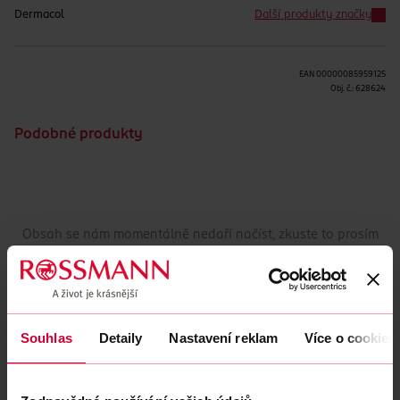
Dermacol
Další produkty značky
EAN
00000085959125
Obj. č.:
628624
Podobné produkty
Obsah se nám momentálně nedaří načíst, zkuste to prosím
znovu.
Načíst znovu
Souhlas
Detaily
Nastavení reklam
Více o cookies