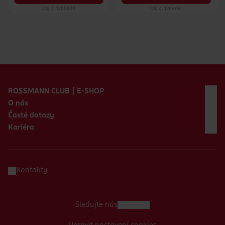
Obj. č.: 1205800
Obj. č.: 1264661
Zápatí webu
ROSSMANN CLUB | E-SHOP
O nás
Časté dotazy
Kariéra
Kontakty
Sledujte nás