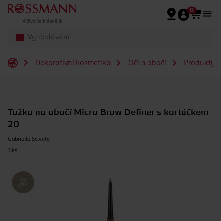
Přeskočit na hlavmní obsah
0
Dekorativní kosmetika
Oči a obočí
Produkty n
Tužka na obočí Micro Brow Definer s kartáčkem
20
Gabriella Salvete
1 ks