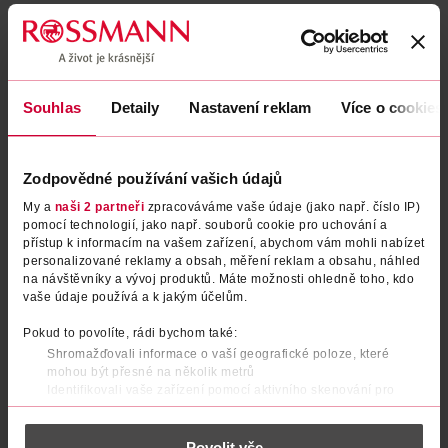
Uvedené ceny jsou včetně DPH
Obj. č.:
1325249
Podobné produkty
Souhlas
Detaily
Nastavení reklam
Více o cookies
Zodpovědné používání vašich údajů
My a
naši 2 partneři
zpracováváme vaše údaje (jako např. číslo IP)
pomocí technologií, jako např. souborů cookie pro uchování a
přístup k informacím na vašem zařízení, abychom vám mohli nabízet
personalizované reklamy a obsah, měření reklam a obsahu, náhled
na návštěvníky a vývoj produktů. Máte možnosti ohledně toho, kdo
vaše údaje používá a k jakým účelům.
Tužka na obočí Micro Brow
Tužka na obočí Micro Brow
Pokud to povolíte, rádi bychom také:
Definer s kartáčkem 40
Definer s kartáčkem 30
Shromažďovali informace o vaší geografické poloze, které
mohou být přesné na několik metrů
Gabriella Salvete
Gabriella Salvete
1 ks
1 ks
Identifikovali vaše zařízení pomocí aktivního skenování pro
konkrétní charakteristiky (otisk prstu)
149 Kč
149 Kč
Zjistěte více o tom, jak zpracováváme vaše osobní údaje, a nastavte
Povolit vše
DO KOŠÍKU
DO KOŠÍKU
si předvolby v
části s podrobnostmi
. Svůj souhlas můžete kdykoliv