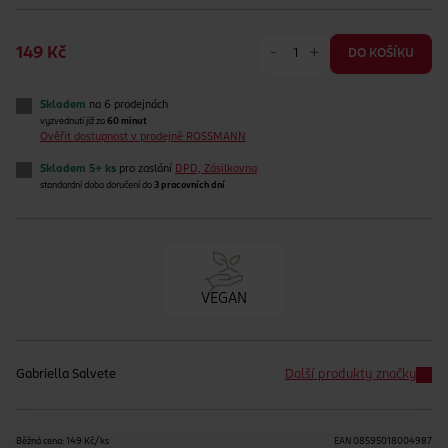
-
+
149 Kč
DO KOŠÍKU
Skladem
na 6 prodejnách
vyzvednutí již za
60 minut
Ověřit dostupnost v prodejně ROSSMANN
Skladem 5+ ks
pro zaslání
DPD, Zásilkovna
standardní doba doručení do
3 pracovních dní
VEGAN
Gabriella Salvete
Další produkty značky
Běžná cena: 149 Kč/ks
EAN
08595018004987