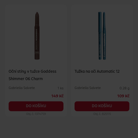
Oční stíny v tužce Goddess
Tužka na oči Automatic 12
Shimmer 06 Charm
Gabriella Salvete
Gabriella Salvete
1 ks
0.28 g
149 Kč
109 Kč
DO KOŠÍKU
DO KOŠÍKU
Obj. č.: 1374759
Obj. č.: 825115