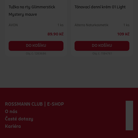
Tužka na rty Glimmerstick
Tónovací denní krém 01 Light
Mystery mauve
AVON
Alterra Naturkosmetik
1 ks
1 ks
89.90 Kč
109 Kč
DO KOŠÍKU
DO KOŠÍKU
Obj. č.: 1283686
Obj. č.: 1184761
Zápatí webu
ROSSMANN CLUB | E-SHOP
O nás
Časté dotazy
Kariéra