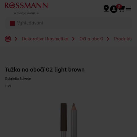
Přeskočit na hlavmní obsah
0
Dekorativní kosmetika
Oči a obočí
Produkty n
Tužka na obočí 02 light brown
Gabriella Salvete
1 ks