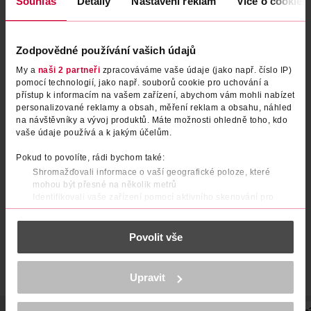
Souhlas
Detaily
Nastavení reklam
Více o cookies
Zodpovědné používání vašich údajů
My a
naši 2 partneři
zpracováváme vaše údaje (jako např. číslo IP)
pomocí technologií, jako např. souborů cookie pro uchování a
přístup k informacím na vašem zařízení, abychom vám mohli nabízet
personalizované reklamy a obsah, měření reklam a obsahu, náhled
na návštěvníky a vývoj produktů. Máte možnosti ohledně toho, kdo
Tužka na obočí Brow Definer
Tužka na obočí Brow Definer
vaše údaje používá a k jakým účelům.
40
20
Pokud to povolíte, rádi bychom také:
Gabriella Salvete
Gabriella Salvete
1 ks
1 ks
Shromažďovali informace o vaší geografické poloze, které
149 Kč
149 Kč
mohou být přesné na několik metrů
Identifikovali vaše zařízení pomocí aktivního skenování pro
DO KOŠÍKU
DO KOŠÍKU
konkrétní charakteristiky (otisk prstu)
Zjistěte více o tom, jak zpracováváme vaše osobní údaje, a nastavte
Obj. č.: 1117981
Obj. č.: 894388
Povolit vše
si předvolby v
části s podrobnostmi
. Svůj souhlas můžete kdykoliv
změnit nebo odvolat v části Prohlášení o souborech cookie.
K provozu stránek, personalizaci obsahu a reklam, funkcí sociálních
Upravit
médií, analýze návštěvnosti, které mohou nést osobní údaje.
Více najdete v
prohlášení o ochraně osobních údajů.