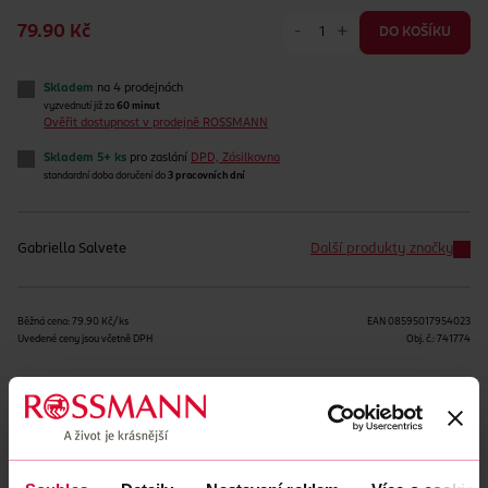
-
+
79.90 Kč
DO KOŠÍKU
Skladem
na 4 prodejnách
vyzvednutí již za
60 minut
Ověřit dostupnost v prodejně ROSSMANN
Skladem 5+ ks
pro zaslání
DPD, Zásilkovna
standardní doba doručení do
3 pracovních dní
Gabriella Salvete
Další produkty značky
Běžná cena: 79.90 Kč/ks
EAN
08595017954023
Uvedené ceny jsou včetně DPH
Obj. č.:
741774
Podobné produkty