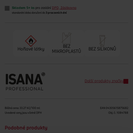
Skladem 5+ ks
pro zaslání
DPD, Zásilkovna
standardní doba doručení do
3 pracovních dní
BEZ
Hořlavé látky
BEZ SILIKONŮ
MIKROPLASTŮ
Další produkty značky
Běžná cena: 33.27 Kč/100 ml
EAN
04305615875682
Uvedené ceny jsou včetně DPH
Obj. č.:
1084788
Podobné produkty