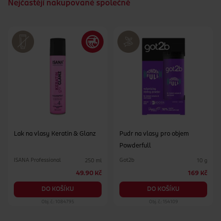
Nejčastějí nakupované společně
Lak na vlasy Keratin & Glanz
Pudr na vlasy pro objem
Powderfull
ISANA Professional
Got2b
250 ml
10 g
49.90 Kč
169 Kč
DO KOŠÍKU
DO KOŠÍKU
Obj. č.: 1084795
Obj. č.: 154109