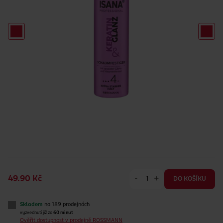
-
+
49.90 Kč
DO KOŠÍKU
Skladem
na 189 prodejnách
vyzvednutí již za
60 minut
Ověřit dostupnost v prodejně ROSSMANN