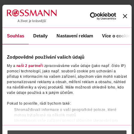
Souhlas
Detaily
Nastavení reklam
Více o cookies
Zodpovědné používání vašich údajů
My a
naši 2 partneři
zpracováváme vaše údaje (jako např. číslo IP)
pomocí technologií, jako např. souborů cookie pro uchování a
přístup k informacím na vašem zařízení, abychom vám mohli nabízet
Pěnové tužidlo Curlz Curling
personalizované reklamy a obsah, měření reklam a obsahu, náhled
na návštěvníky a vývoj produktů. Máte možnosti ohledně toho, kdo
vaše údaje používá a k jakým účelům.
Got2b
250 ml
Pokud to povolíte, rádi bychom také:
179 Kč
Shromažďovali informace o vaší geografické poloze, které
DO KOŠÍKU
mohou být přesné na několik metrů
Identifikovali vaše zařízení pomocí aktivního skenování pro
Obj. č.: 1171518
konkrétní charakteristiky (otisk prstu)
Zjistěte více o tom, jak zpracováváme vaše osobní údaje, a nastavte