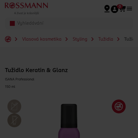
Přeskočit na hlavmní obsah
0
Vlasová kosmetika
Styling
Tužidla
Tužidl
Tužidlo Keratin & Glanz
ISANA Professional
150 ml