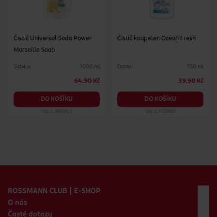
Čistič Universal Soda Power
Čistič koupelen Ocean Fresh
Marseille Soap
Sidolux
Domol
1000 ml
750 ml
64.90 Kč
39.90 Kč
DO KOŠÍKU
DO KOŠÍKU
Obj. č.: 569903
Obj. č.: 1155983
Zápatí webu
ROSSMANN CLUB | E-SHOP
O nás
Časté dotazy