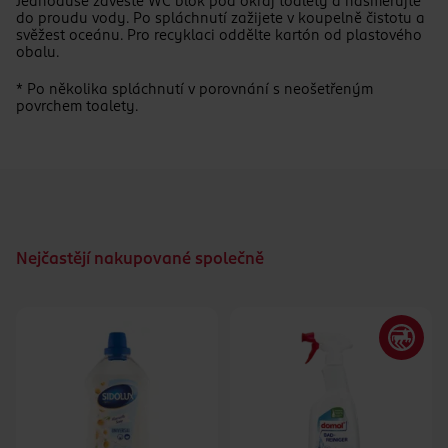
Jednoduše zavěste WC blok pod okraj toalety a nasměrujte
do proudu vody. Po spláchnutí zažijete v koupelně čistotu a
svěžest oceánu. Pro recyklaci oddělte kartón od plastového
obalu.
* Po několika spláchnutí v porovnání s neošetřeným
povrchem toalety.
Nejčastějí nakupované společně