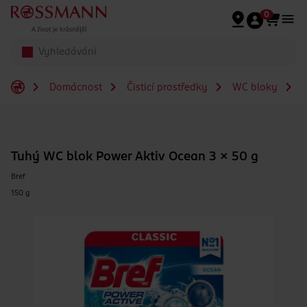
Přeskočit na hlavmní obsah
0
Domácnost
Čisticí prostředky
WC bloky
T
Tuhý WC blok Power Aktiv Ocean 3 x 50 g
Bref
150 g