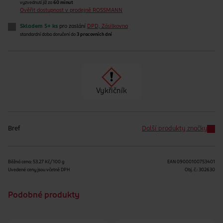
vyzvednutí již za
60 minut
Ověřit dostupnost v prodejně ROSSMANN
Skladem 5+ ks
pro zaslání
DPD, Zásilkovna
standardní doba doručení do
3 pracovních dní
Vykřičník
Bref
Další produkty značky
Běžná cena: 53.27 Kč/100 g
EAN
09000100753401
Uvedené ceny jsou včetně DPH
Obj. č.:
302630
Podobné produkty