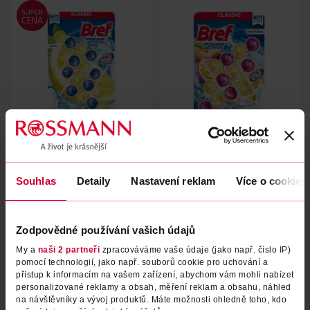
Tuhý WC blok Power Aktiv
WC blok Power aktiv Fruitopia
Lemon 4 x 50 g
Souhlas
Detaily
Nastavení reklam
Více o cookies
Bref
Bref
200 g
150 g
79.90 Kč
79.90 Kč
Zodpovědné používání vašich údajů
DO KOŠÍKU
DO KOŠÍKU
My a
naši 2 partneři
zpracováváme vaše údaje (jako např. číslo IP)
Obj. č.: 1181579
Obj. č.: 1344158
pomocí technologií, jako např. souborů cookie pro uchování a
přístup k informacím na vašem zařízení, abychom vám mohli nabízet
personalizované reklamy a obsah, měření reklam a obsahu, náhled
na návštěvníky a vývoj produktů. Máte možnosti ohledně toho, kdo