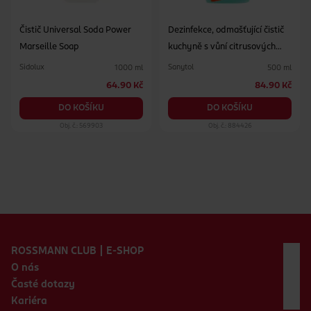
Čistič Universal Soda Power
Dezinfekce, odmašťující čistič
Marseille Soap
kuchyně s vůní citrusových
plodů
Sidolux
Sanytol
1000 ml
500 ml
64.90 Kč
84.90 Kč
DO KOŠÍKU
DO KOŠÍKU
Obj. č.: 569903
Obj. č.: 884426
Zápatí webu
ROSSMANN CLUB | E-SHOP
O nás
Časté dotazy
Kariéra