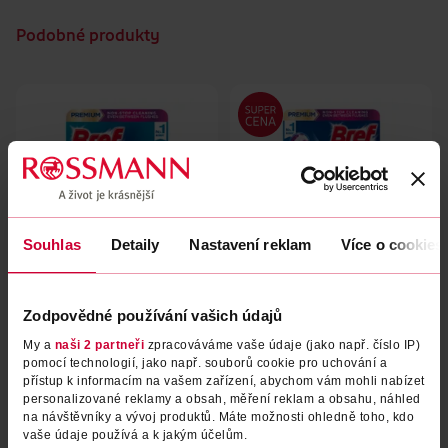
Podobné produkty
Souhlas
Detaily
Nastavení reklam
Více o cookies
Tuhý WC blok Color Aktiv
Tuhý WC blok Color Aktiv
Zodpovědné používání vašich údajů
Ocean 3 x 50 g
Flower
My a
naši 2 partneři
zpracováváme vaše údaje (jako např. číslo IP)
pomocí technologií, jako např. souborů cookie pro uchování a
Bref
Bref
150 g
200 g
přístup k informacím na vašem zařízení, abychom vám mohli nabízet
89.90 Kč
99.90 Kč
personalizované reklamy a obsah, měření reklam a obsahu, náhled
na návštěvníky a vývoj produktů. Máte možnosti ohledně toho, kdo
DO KOŠÍKU
DO KOŠÍKU
vaše údaje používá a k jakým účelům.