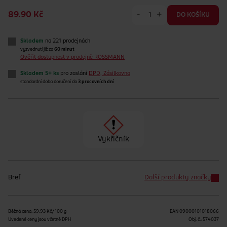
-
+
89.90 Kč
DO KOŠÍKU
Skladem
na 221 prodejnách
vyzvednutí již za
60 minut
Ověřit dostupnost v prodejně ROSSMANN
Skladem 5+ ks
pro zaslání
DPD, Zásilkovna
standardní doba doručení do
3 pracovních dní
Vykřičník
Bref
Další produkty značky
Běžná cena: 59.93 Kč/100 g
EAN
09000101018066
Uvedené ceny jsou včetně DPH
Obj. č.:
574037