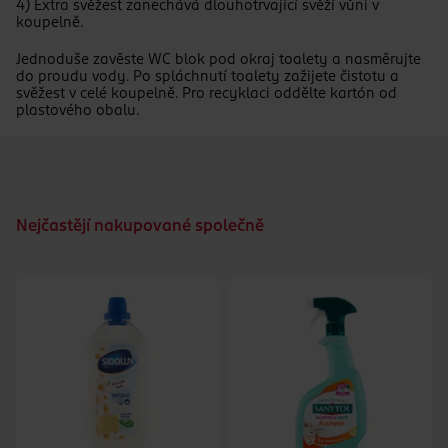
4) Extra svěžest zanechává dlouhotrvající svěží vůni v
koupelně.
Jednoduše zavěste WC blok pod okraj toalety a nasměrujte
do proudu vody. Po spláchnutí toalety zažijete čistotu a
svěžest v celé koupelně. Pro recyklaci oddělte kartón od
plastového obalu.
Nejčastějí nakupované společně