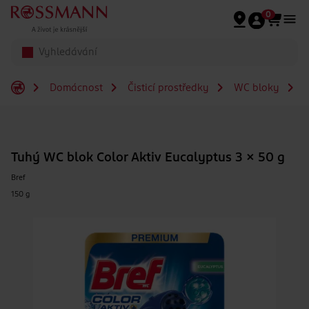
Přeskočit na hlavmní obsah
0
Domácnost
Čisticí prostředky
WC bloky
T
Tuhý WC blok Color Aktiv Eucalyptus 3 x 50 g
Bref
150 g