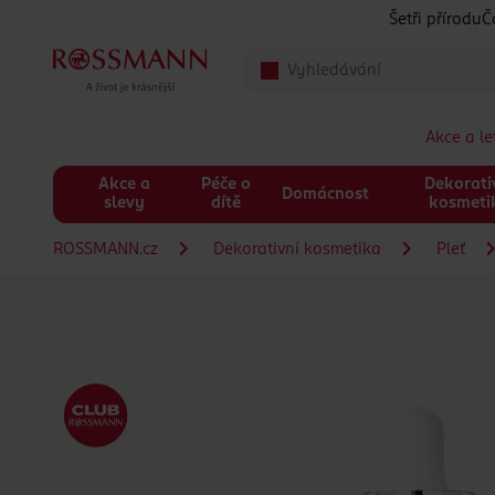
Přeskočit na hlavmní obsah
Šetři přírodu
Č
Akce a l
Akce a
Péče o
Dekorati
Domácnost
slevy
dítě
kosmeti
ROSSMANN.cz
Dekorativní kosmetika
Pleť