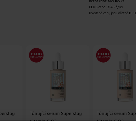
Běžná cena: 449 Kč/ks
CLUB cena: 314 Kč/ks
Uvedené ceny jsou včetně DP
perstay
Tónující sérum Superstay
Tónující sérum Su
Vitamin C 03
Vitamin C 02
Maybelline
Maybelline
1 ks
1 ks