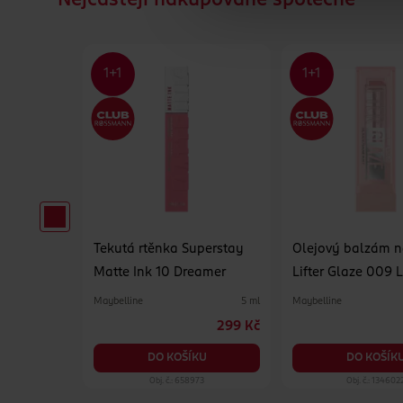
Nejčastějí nakupované společně
reat
Tekutá rtěnka Superstay
Olejový balzám n
Matte Ink 10 Dreamer
Lifter Glaze 009 L
crush
10 ml
Maybelline
Maybelline
5 ml
199 Kč
299 Kč
DO KOŠÍKU
DO KOŠÍK
KU
03
Obj. č.: 658973
Obj. č.: 134602