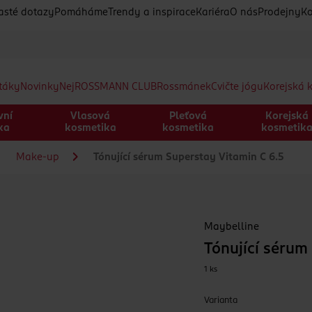
asté dotazy
Pomáháme
Trendy a inspirace
Kariéra
O nás
Prodejny
Ko
etáky
Novinky
Nej
ROSSMANN CLUB
Rossmánek
Cvičte jógu
Korejská 
vní
Vlasová
Pleťová
Korejská
ka
kosmetika
kosmetika
kosmetik
Make-up
Tónující sérum Superstay Vitamin C 6.5
Maybelline
Tónující sérum
1 ks
Varianta