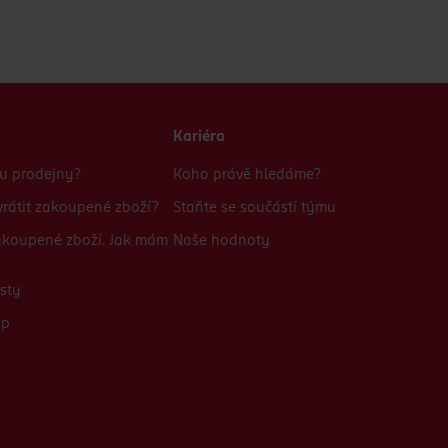
Kariéra
bu prodejny?
Koho právě hledáme?
rátit zakoupené zboží?
Staňte se součástí týmu
zakoupené zboží. Jak mám
Naše hodnoty
sty
up