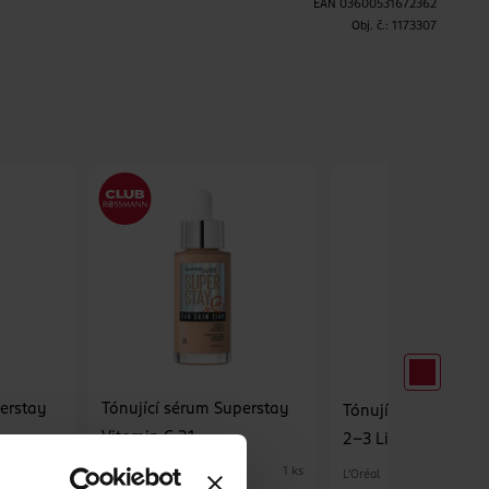
EAN
03600531672362
Obj. č.:
1173307
H
perstay
Tónující sérum Superstay
Tónující sérum Tru
Vitamin C 21
2-3 Light
Maybelline
1 ks
1 ks
L'Oréal