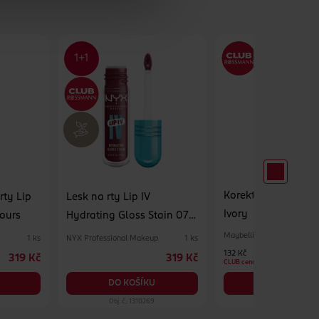
Korektor Fit Me! 12 
rty Lip
Lesk na rty Lip IV
Ivory
Hours
Hydrating Gloss Stain 07
Bubblegum Burst
Maybelline
p
NYX Professional Makeup
1 ks
1 ks
132 Kč
319 Kč
319 Kč
CLUB cena
DO KOŠÍKU
DO KOŠÍKU
Obj. č.: 1310269
Obj. č.: 924597