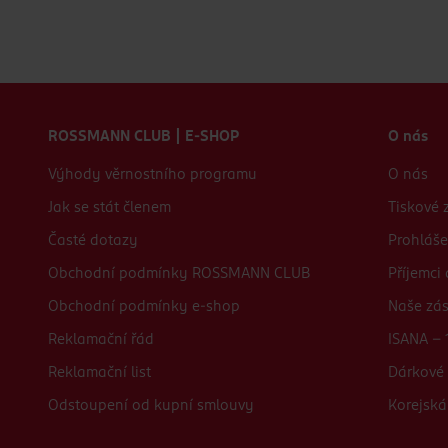
Zápatí webu
ROSSMANN CLUB | E-SHOP
O nás
Výhody věrnostního programu
O nás
Jak se stát členem
Tiskové 
Časté dotazy
Prohláše
Obchodní podmínky ROSSMANN CLUB
Příjemci
Obchodní podmínky e-shop
Naše zá
Reklamační řád
ISANA - 
Reklamační list
Dárkové 
Odstoupení od kupní smlouvy
Korejská