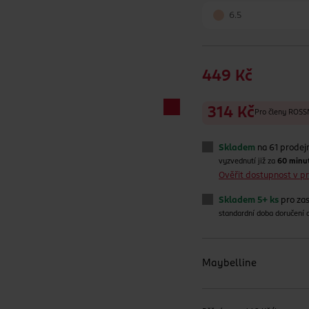
6.5
449 Kč
314 Kč
Pro členy RO
Skladem
na 61 prodej
vyzvednutí již za
60 minu
Ověřit dostupnost v 
Skladem 5+ ks
pro zas
standardní doba doručení
Maybelline