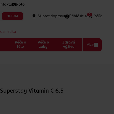
ntakty
Foto
0
Vybrat dopravu
Přihlásit se
Košík
HLEDAT
kosmetika
Péče o
Péče o
Zdravá
Více
a
tělo
zuby
výživa
 Superstay Vitamin C 6.5