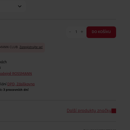
-
+
DO KOŠÍKU
SSMANN CLUB.
Zaregistrujte se!
nách
t
prodejně ROSSMANN
lání
DPD, Zásilkovna
 do
3 pracovních dní
Další produkty značky