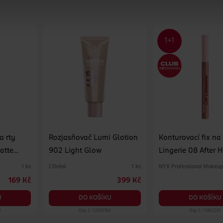
a rty
Rozjasňovač Lumi Glotion
Konturovací fix na 
atte
902 Light Glow
Lingerie 08 After 
L'Oréal
NYX Professional Makeu
1 ks
1 ks
169 Kč
399 Kč
U
DO KOŠÍKU
DO KOŠÍKU
2
Obj. č.: 1259780
Obj. č.: 1380231