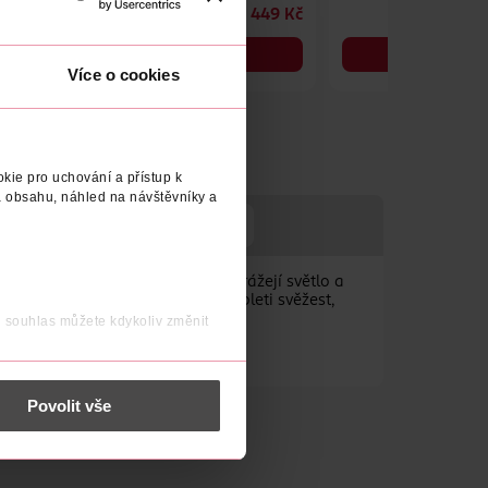
314 Kč
449 Kč
449 Kč
CLUB cena
DO KOŠÍKU
DO KOŠÍKU
Více o cookies
Obj. č.: 1173291
Obj. č.: 1086201
kie pro uchování a přístup k
 obsahu, náhled na návštěvníky a
TELE
VÝROBCE/DODAVATEL
huje perleťové pigmenty, které odrážejí světlo a
 zvyšuje přirozený lesk, dodává pleti svěžest,
j souhlas můžete kdykoliv změnit
 nést osobní údaje.
Povolit vše