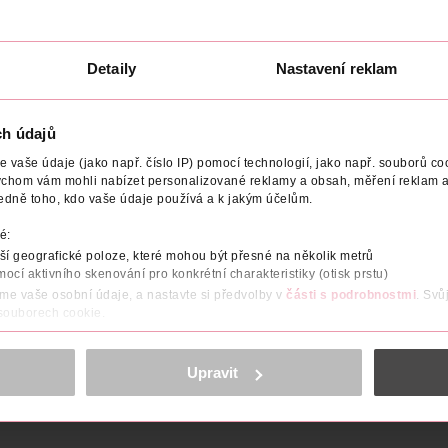
314 Kč
314 Kč
449 Kč
449 Kč
CLUB cena
CLUB cena
U
DO KOŠÍKU
DO KOŠÍKU
Detaily
Nastavení reklam
0
Obj. č.: 1173253
Obj. č.: 1173321
ch údajů
vaše údaje (jako např. číslo IP) pomocí technologií, jako např. souborů coo
ychom vám mohli nabízet personalizované reklamy a obsah, měření reklam a
edně toho, kdo vaše údaje používá a k jakým účelům.
NÁZEV VÝROBCE/DODAVATELE
ADRESA VÝROBCE/DODAVA
é:
í geografické poloze, které mohou být přesné na několik metrů
Superstay skint tint byl vytvořen, aby jí dodal přirozený lesk. Obsa
mocí aktivního skenování pro konkrétní charakteristiky (otisk prstu)
ínom C je zodpovědná za přirozený efekt a svěží vzhled. Vitamin C
áme vaše osobní údaje, a nastavte si předvolby v
části s podrobnostmi
. Svů
 souborech cookie.
obsahu a reklam, funkcí sociálních médií, analýze návštěvnosti, které mohou
ně osobních údajů.
Upravit
cookies
<