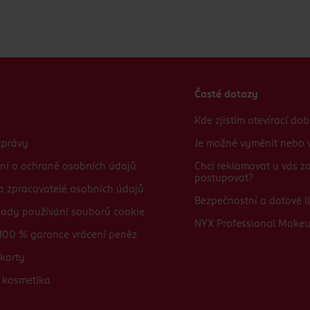
Časté dotazy
Kde zjistím otevírací do
zprávy
Je možné vyměnit nebo v
ní o ochraně osobních údajů
Chci reklamovat u vás 
postupovat?
 a zpracovatelé osobních údajů
Bezpečnostní a datové li
sady používání souborů cookie
NYX Professional Make
100 % garance vrácení peněz
karty
 kosmetika