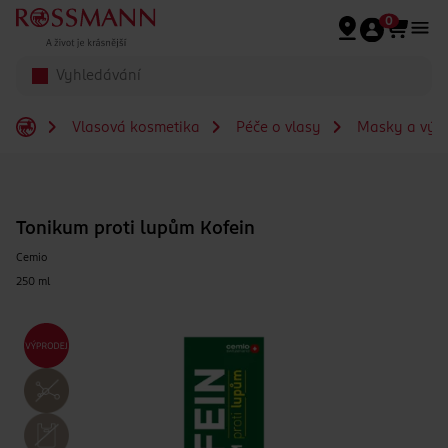
Přeskočit na hlavmní obsah
0
Vlasová kosmetika
Péče o vlasy
Masky a výži
Tonikum proti lupům Kofein
Cemio
250 ml