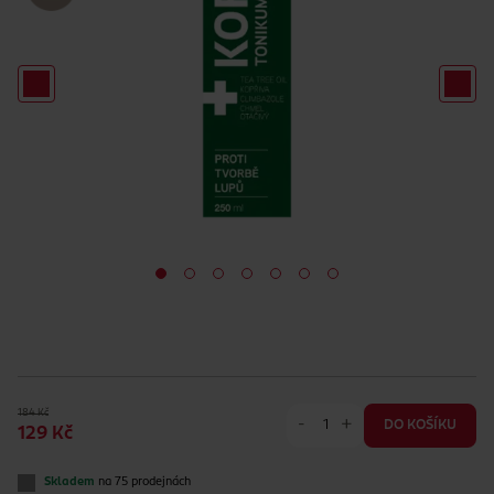
184 Kč
-
+
DO KOŠÍKU
129 Kč
Skladem
na 75 prodejnách