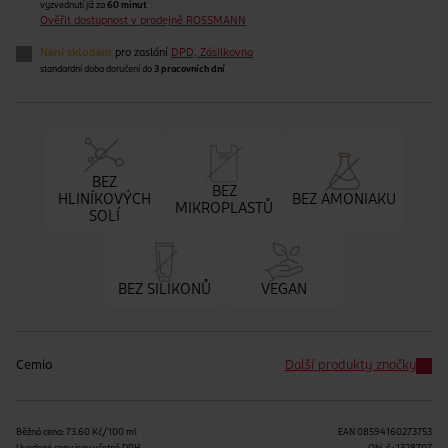
vyzvednutí již za
60 minut
Ověřit dostupnost v prodejně ROSSMANN
Není skladem
pro zaslání
DPD, Zásilkovna
standardní doba doručení do
3 pracovních dní
BEZ
BEZ
HLINÍKOVÝCH
BEZ AMONIAKU
MIKROPLASTŮ
SOLÍ
BEZ SILIKONŮ
VEGAN
Cemio
Další produkty značky
Běžná cena: 73.60 Kč/100 ml
EAN
08594160273753