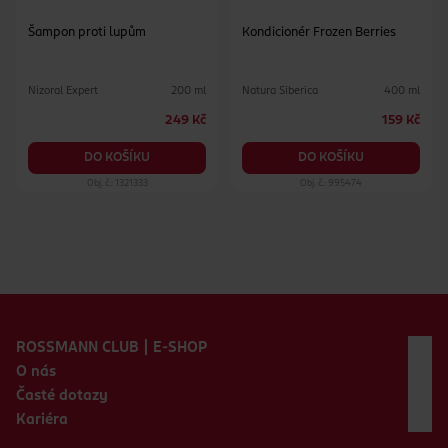
Šampon proti lupům
Kondicionér Frozen Berries
Nizoral Expert
Natura Siberica
200 ml
400 ml
249 Kč
159 Kč
DO KOŠÍKU
DO KOŠÍKU
Obj. č.: 1321333
Obj. č.: 995474
Zápatí webu
ROSSMANN CLUB | E-SHOP
O nás
Časté dotazy
Kariéra