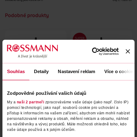
Uvedené ceny jsou včetně DPH
Obj. č.:
1328707
Podobné produkty
Souhlas
Detaily
Nastavení reklam
Více o cookies
Zodpovědné používání vašich údajů
Vlasová voda proti lupům
Tonikum pro podporu růstu
My a
naši 2 partneři
zpracováváme vaše údaje (jako např. číslo IP)
vlasu Rozmarýn
pomocí technologií, jako např. souborů cookie pro uchování a
přístup k informacím na vašem zařízení, abychom vám mohli nabízet
Dixi
Bali Curls
100 ml
100 ml
personalizované reklamy a obsah, měření reklam a obsahu, náhled
59.90 Kč
279 Kč
na návštěvníky a vývoj produktů. Máte možnosti ohledně toho, kdo
vaše údaje používá a k jakým účelům.
DO KOŠÍKU
DO KOŠÍKU