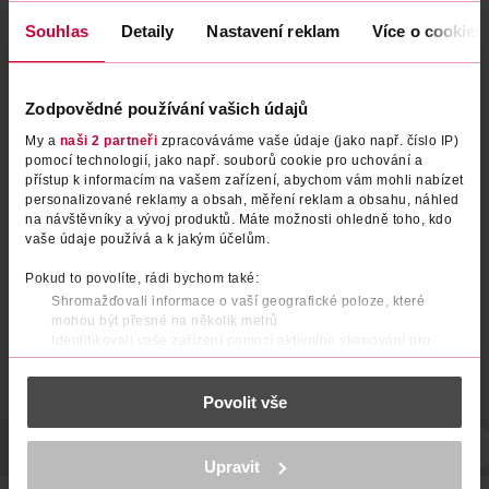
Obsah se nám momentálně nedaří načíst, zkuste to prosím
znovu.
Souhlas
Detaily
Nastavení reklam
Více o cookies
Načíst znovu
Zodpovědné používání vašich údajů
My a
naši 2 partneři
zpracováváme vaše údaje (jako např. číslo IP)
pomocí technologií, jako např. souborů cookie pro uchování a
přístup k informacím na vašem zařízení, abychom vám mohli nabízet
personalizované reklamy a obsah, měření reklam a obsahu, náhled
na návštěvníky a vývoj produktů. Máte možnosti ohledně toho, kdo
vaše údaje používá a k jakým účelům.
Pokud to povolíte, rádi bychom také:
Shromažďovali informace o vaší geografické poloze, které
mohou být přesné na několik metrů
Identifikovali vaše zařízení pomocí aktivního skenování pro
konkrétní charakteristiky (otisk prstu)
Zjistěte více o tom, jak zpracováváme vaše osobní údaje, a nastavte
Povolit vše
si předvolby v
části s podrobnostmi
. Svůj souhlas můžete kdykoliv
změnit nebo odvolat v části Prohlášení o souborech cookie.
POPIS
SLOŽENÍ
SKLADOVÁNÍ
UPOZORNĚNÍ
OBJEM
K provozu stránek, personalizaci obsahu a reklam, funkcí sociálních
Upravit
médií, analýze návštěvnosti, které mohou nést osobní údaje.