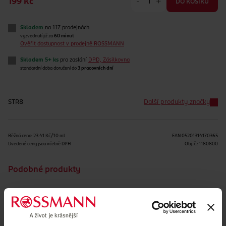
-
+
199 Kč
DO KOŠÍKU
Skladem
na 117 prodejnách
vyzvednutí již za
60 minut
Ověřit dostupnost v prodejně ROSSMANN
Skladem 5+ ks
pro zaslání
DPD, Zásilkovna
standardní doba doručení do
3 pracovních dní
STR8
Další produkty značky
Běžná cena: 23.41 Kč/10 ml
EAN
05201314170365
Uvedené ceny jsou včetně DPH
Obj. č.:
1180800
Podobné produkty