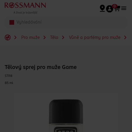
Přeskočit na hlavmní obsah
0
Pro muže
Tělo
Vůně a parfémy pro muže
Tělový sprej pro muže Game
STR8
85 ml