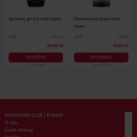
Sprchový gel pro muže Game
Deodorant sprej pro muže
Game
STR8
STR8
400 ml
150 ml
99.90 Kč
79.90 Kč
DO KOŠÍKU
DO KOŠÍKU
Obj. č.: 1253061
Obj. č.: 1180794
Zápatí webu
ROSSMANN CLUB | E-SHOP
O nás
Časté dotazy