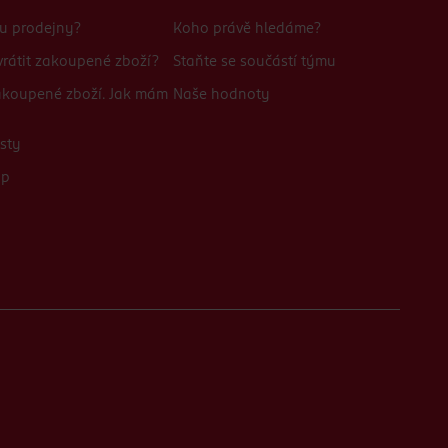
bu prodejny?
Koho právě hledáme?
rátit zakoupené zboží?
Staňte se součástí týmu
zakoupené zboží. Jak mám
Naše hodnoty
sty
up