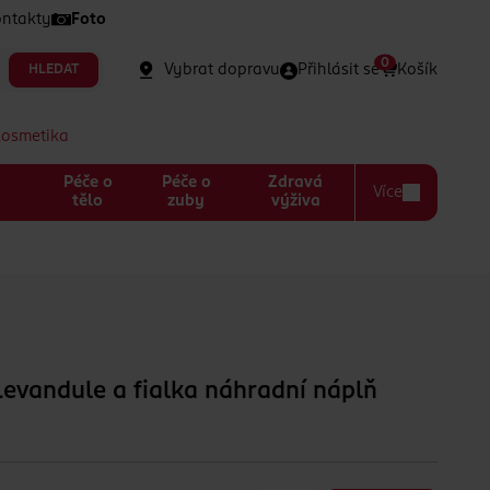
ntakty
Foto
0
Vybrat dopravu
Přihlásit se
Košík
HLEDAT
kosmetika
Péče o
Péče o
Zdravá
Více
a
tělo
zuby
výživa
ň
evandule a fialka náhradní náplň