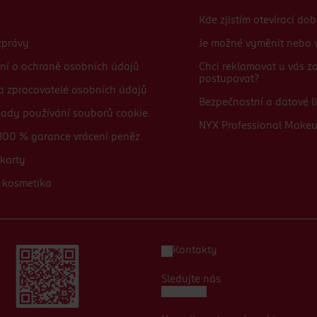
Kde zjistím otevírací do
zprávy
Je možné vyměnit nebo v
ní o ochraně osobních údajů
Chci reklamovat u vás 
postupovat?
 a zpracovatelé osobních údajů
Bezpečnostní a datové li
sady používání souborů cookie
NYX Professional Make
100 % garance vrácení peněz
karty
 kosmetika
Kontakty
Sledujte nás