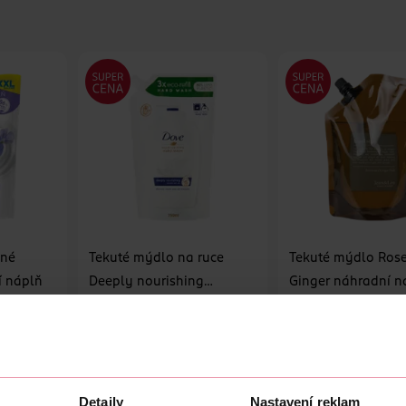
ěné
Tekuté mýdlo na ruce
Tekuté mýdlo Ros
í náplň
Deeply nourishing
Ginger náhradní n
náhradní náplň 750 ml
Dove
Jean&Len
750 ml
750 ml
119 Kč
123 Kč
U
DO KOŠÍKU
DO KOŠÍKU
0
Obj. č.: 1027389
Obj. č.: 1274714
Detaily
Nastavení reklam