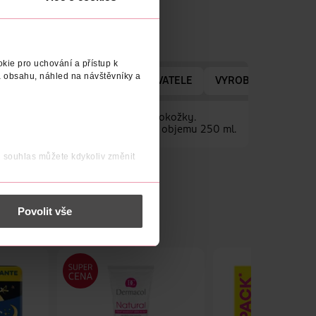
kie pro uchování a přístup k
 obsahu, náhled na návštěvníky a
LE
ADRESA VÝROBCE/DODAVATELE
VYROBENO V
VÝ
 pomáhají udržovat přirozené pH pokožky.
lahvičky na Dettol tekuté mýdlo o objemu 250 ml.
j souhlas můžete kdykoliv změnit
 nést osobní údaje.
Povolit vše