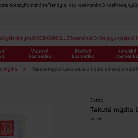
asté dotazy
Pomáháme
Trendy a inspirace
Kariéra
O nás
Prodejny
Ko
etáky
Novinky
Nej
ROSSMANN CLUB
Rossmánek
Cvičte jógu
Korejská 
vní
Vlasová
Pleťová
Korejská
ka
kosmetika
kosmetika
kosmetik
tá mýdla
Tekuté mýdlo Levandule a fialka náhradní nápl
Dettol
Tekuté mýdlo L
500 ml