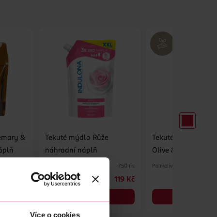
emary &
Tekuté mýdlo Růže
Tekuté mýdlo Natu
áplň
náhradní náplň
Olive & Milk náhra
náplň
Indulona
Palmolive
500 ml
750 ml
169 Kč
119 Kč
DO KOŠÍKU
DO KOŠÍKU
Obj. č.: 1299106
Obj. č.: 1205602
Více o cookies