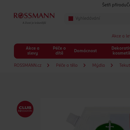
Přeskočit na hlavmní obsah
Šetři přírodu
Č
Akce a l
Akce a
Péče o
Dekorati
Domácnost
slevy
dítě
kosmeti
ROSSMANN.cz
Péče o tělo
Mýdla
Teku