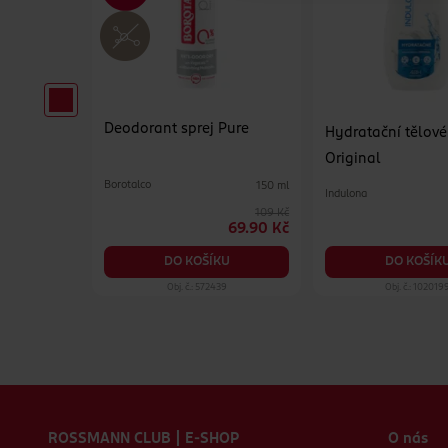
Deodorant sprej Pure
evandulí
Hydratační tělov
Original
Borotalco
150 ml
Indulona
100 ml
109 Kč
79.90 Kč
69.90 Kč
KU
DO KOŠÍK
DO KOŠÍKU
69
Obj. č.: 572439
Obj. č.: 102019
Zápatí webu
ROSSMANN CLUB | E-SHOP
O nás