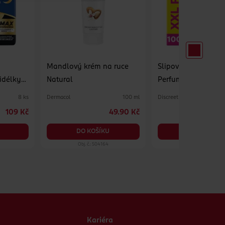
Mandlový krém na ruce
Slipové vložky 0%
řidélky
Natural
Perfume Normal 10
Dermacol
Discreet
8 ks
100 ml
109 Kč
49.90 Kč
DO KOŠÍKU
DO KOŠÍKU
Obj. č.: 504164
Obj. č.: 350303
Kariéra