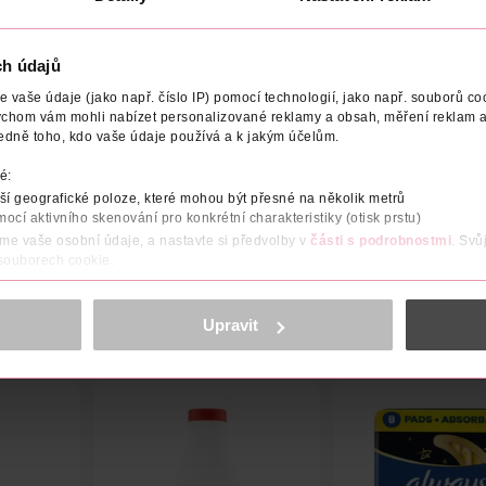
ch údajů
vaše údaje (jako např. číslo IP) pomocí technologií, jako např. souborů coo
ychom vám mohli nabízet personalizované reklamy a obsah, měření reklam a
NÍ
UPOZORNĚNÍ
OBJEM
NÁZEV VÝROBCE/DODAVATE
edně toho, kdo vaše údaje používá a k jakým účelům.
é:
hacené o 2 hydratační složky, glycerin a kyselinu mléčnou, které
í geografické poloze, které mohou být přesné na několik metrů
mléčnou z rostlinných zdrojů. Obsahuje o 75 % méně plastu vs. 2 
mocí aktivního skenování pro konkrétní charakteristiky (otisk prstu)
áme vaše osobní údaje, a nastavte si předvolby v
části s podrobnostmi
. Svů
 souborech cookie.
obsahu a reklam, funkcí sociálních médií, analýze návštěvnosti, které mohou
ně osobních údajů.
Upravit
cookies
<