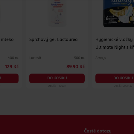
é mléko
Sprchový gel Lactourea
Hygienické vložky
Ultimate Night s k
vel. 6
Lactovit
Always
400 ml
500 ml
129 Kč
89.90 Kč
U
DO KOŠÍKU
DO KOŠÍKU
9
Obj. č.: 1110234
Obj. č.: 1273427
Časté dotazy