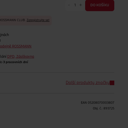
-
+
DO KOŠÍKU
y ROSSMANN CLUB.
Zaregistrujte se!
ejnách
t
prodejně ROSSMANN
lání
DPD, Zásilkovna
 do
3 pracovních dní
Další produkty značky
EAN
05208070003807
Obj. č.:
893725
H