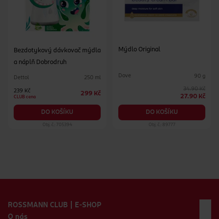
Mýdlo Original
Bezdotykový dávkovač mýdla
a náplň Dobrodruh
Dove
90 g
Dettol
250 ml
34.90 Kč
239 Kč
299 Kč
27.90 Kč
CLUB cena
DO KOŠÍKU
DO KOŠÍKU
Obj. č.: 705394
Obj. č.: 89777
Zápatí webu
ROSSMANN CLUB | E-SHOP
O nás