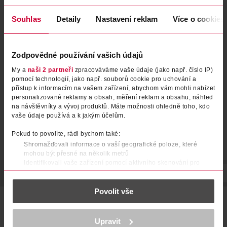
Souhlas
Detaily
Nastavení reklam
Více o cookies
Tekuté mýdlo Lněné semínko
Tekuté mýdlo Original
náhradní náplň
náhradní náplň
Zodpovědné používání vašich údajů
Indulona
Indulona
750 ml
500 ml
My a
naši 2 partneři
zpracováváme vaše údaje (jako např. číslo IP)
119 Kč
79.90 Kč
pomocí technologií, jako např. souborů cookie pro uchování a
přístup k informacím na vašem zařízení, abychom vám mohli nabízet
DO KOŠÍKU
DO KOŠÍKU
personalizované reklamy a obsah, měření reklam a obsahu, náhled
na návštěvníky a vývoj produktů. Máte možnosti ohledně toho, kdo
Obj. č.: 1299090
Obj. č.: 1274448
vaše údaje používá a k jakým účelům.
Pokud to povolíte, rádi bychom také:
Shromažďovali informace o vaší geografické poloze, které
mohou být přesné na několik metrů
Identifikovali vaše zařízení pomocí aktivního skenování pro
konkrétní charakteristiky (otisk prstu)
POPIS
POUŽITÍ
SLOŽENÍ
SKLADOVÁNÍ
UPOZORNĚNÍ
Zjistěte více o tom, jak zpracováváme vaše osobní údaje, a nastavte
Povolit vše
si předvolby v
části s podrobnostmi
. Svůj souhlas můžete kdykoliv
Indulona Hypoalergenní pečující tekuté mýdlo konopné
změnit nebo odvolat v části Prohlášení o souborech cookie.
semínko s olejem z konopných semínek a výtažkem z
měsíčku lékařského bylo speciálně vyvinuto tak, aby
K provozu stránek, personalizaci obsahu a reklam, funkcí sociálních
Upravit
poskytovalo účinné čištění a jemnou péči i citlivé pokožce a
médií, analýze návštěvnosti, které mohou nést osobní údaje.