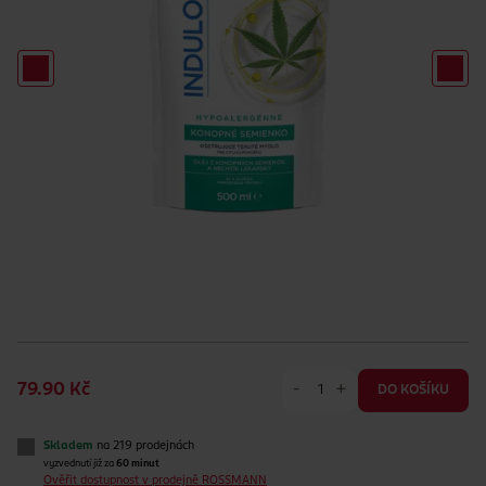
-
+
79.90 Kč
DO KOŠÍKU
Skladem
na 219 prodejnách
vyzvednutí již za
60 minut
Ověřit dostupnost v prodejně ROSSMANN