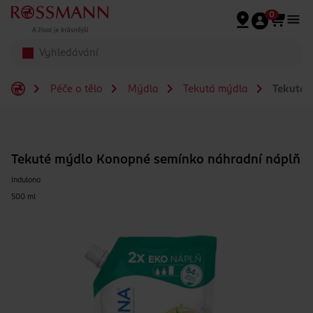
Přeskočit na hlavmní obsah
0
Péče o tělo
Mýdla
Tekutá mýdla
Tekuté 
Tekuté mýdlo Konopné semínko náhradní náplň
Indulona
500 ml