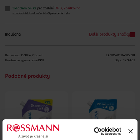
Skladem 5+ ks
pro zaslání
DPD, Zásilkovna
standardní doba doručení do
3 pracovních dní
Indulona
Další produkty značky
Běžná cena: 15.98 Kč/100 ml
EAN
05201314185598
Uvedené ceny jsou včetně DPH
Obj. č.:
1274462
Podobné produkty