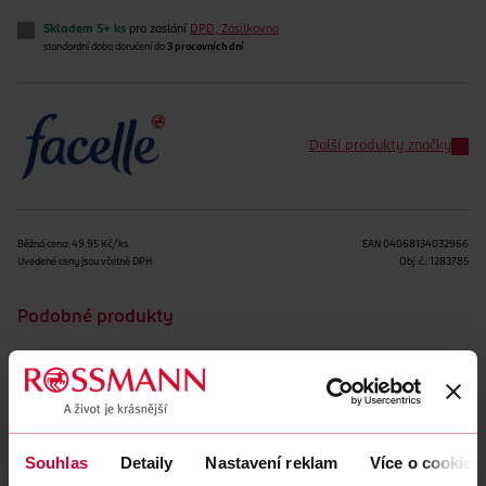
Skladem 5+ ks
pro zaslání
DPD, Zásilkovna
standardní doba doručení do
3 pracovních dní
Další produkty značky
Běžná cena: 49.95 Kč/ks
EAN
04068134032966
Uvedené ceny jsou včetně DPH
Obj. č.:
1283785
Podobné produkty
Souhlas
Detaily
Nastavení reklam
Více o cookies