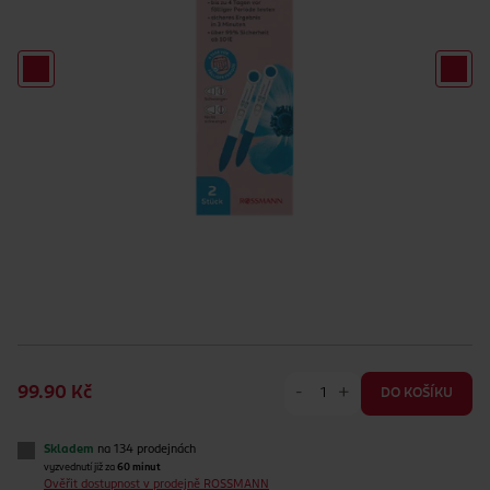
-
+
99.90 Kč
DO KOŠÍKU
Skladem
na 134 prodejnách
vyzvednutí již za
60 minut
Ověřit dostupnost v prodejně ROSSMANN