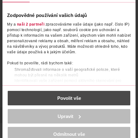
Zodpovědné používání vašich údajů
My a
naši 2 partneři
zpracováváme vaše údaje (jako např. číslo IP)
pomocí technologií, jako např. souborů cookie pro uchování a
Těhotenský test Mamatest
Těhotenský test Tyčinka
přístup k informacím na vašem zařízení, abychom vám mohli nabízet
personalizované reklamy a obsah, měření reklam a obsahu, náhled
Comfort
na návštěvníky a vývoj produktů. Máte možnosti ohledně toho, kdo
GS
facelle
1 ks
1 ks
vaše údaje používá a k jakým účelům.
99.90 Kč
59.90 Kč
Pokud to povolíte, rádi bychom také:
DO KOŠÍKU
DO KOŠÍKU
Shromažďovali informace o vaší geografické poloze, které
mohou být přesné na několik metrů
Obj. č.: 1238860
Obj. č.: 114608
Identifikovali vaše zařízení pomocí aktivního skenování pro
konkrétní charakteristiky (otisk prstu)
Zjistěte více o tom, jak zpracováváme vaše osobní údaje, a nastavte
Povolit vše
si předvolby v
části s podrobnostmi
. Svůj souhlas můžete kdykoliv
změnit nebo odvolat v části Prohlášení o souborech cookie.
K provozu stránek, personalizaci obsahu a reklam, funkcí sociálních
POPIS
POUŽITÍ
POČET
VÝROBCE/DODAVATEL
Upravit
médií, analýze návštěvnosti, které mohou nést osobní údaje.
Více najdete v
prohlášení o ochraně osobních údajů.
MEDICÍNSKÝ VÝROBEK - Používá se ke zjištění těhotenství -
Odmítnout vše
Děkujeme za pochopení. >
více o cookies
<
lze použít až 4 dny před termínem menstruace. Výsledek do