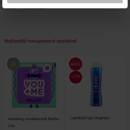
3 minut. Stejně spolehlivý jako srovnatelný těhotenský test u
lékaře - 99% jistota.
Nejčastějí nakupované společně
Lubrikační gel Originals
Kondomy vroubkované Macho
3 ks