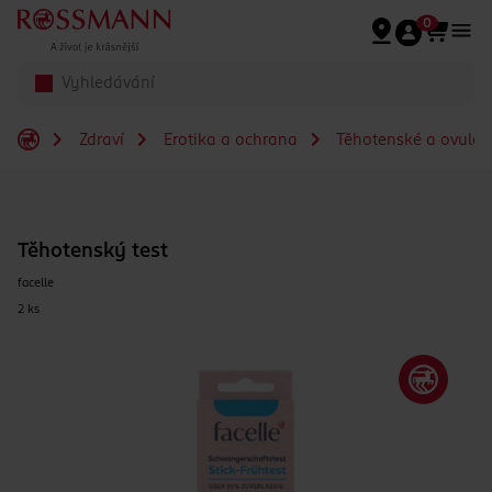
Přeskočit na hlavmní obsah
0
Zdraví
Erotika a ochrana
Těhotenské a ovulačn
Těhotenský test
facelle
2 ks