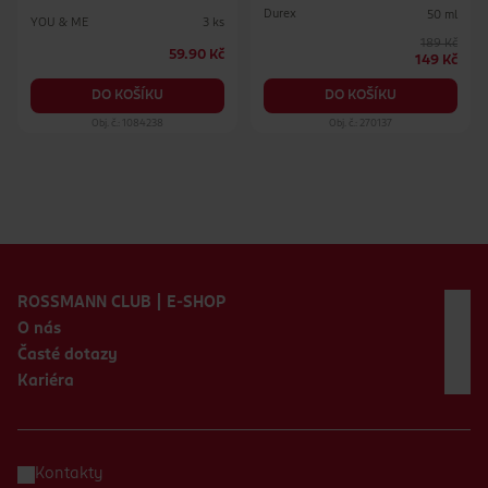
Durex
50 ml
YOU & ME
3 ks
189 Kč
59.90 Kč
149 Kč
DO KOŠÍKU
DO KOŠÍKU
Obj. č.: 1084238
Obj. č.: 270137
Zápatí webu
ROSSMANN CLUB | E-SHOP
O nás
Časté dotazy
Kariéra
Kontakty