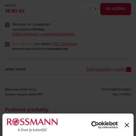
69.90 Kč
-
+
DO KOŠÍKU
19.90 Kč
Skladem
na 1 prodejnách
vyzvednutí již za
60 minut
Ověřit dostupnost v prodejně ROSSMANN
Není skladem
pro zaslání
DPD, Zásilkovna
standardní doba doručení do
3 pracovních dní
under2wear
Další produkty značky
Běžná cena: 69.90 Kč/ks
EAN
04068134028822
Uvedené ceny jsou včetně DPH
Obj. č.:
979962
Podobné produkty