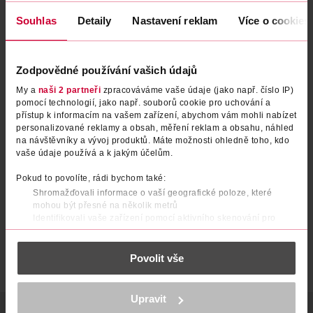
Souhlas
Detaily
Nastavení reklam
Více o cookies
Zodpovědné používání vašich údajů
My a
naši 2 partneři
zpracováváme vaše údaje (jako např. číslo IP)
pomocí technologií, jako např. souborů cookie pro uchování a
přístup k informacím na vašem zařízení, abychom vám mohli nabízet
Ťapky Modisch Šedé 35/38
Ťapky béžové 39/42
personalizované reklamy a obsah, měření reklam a obsahu, náhled
na návštěvníky a vývoj produktů. Máte možnosti ohledně toho, kdo
vaše údaje používá a k jakým účelům.
under2wear
under2wear
1 ks
1 ks
Pokud to povolíte, rádi bychom také:
64.90 Kč
49.90 Kč
Shromažďovali informace o vaší geografické poloze, které
DO KOŠÍKU
DO KOŠÍKU
mohou být přesné na několik metrů
Identifikovali vaše zařízení pomocí aktivního skenování pro
Obj. č.: 1396119
Obj. č.: 1396188
konkrétní charakteristiky (otisk prstu)
Zjistěte více o tom, jak zpracováváme vaše osobní údaje, a nastavte
Povolit vše
si předvolby v
části s podrobnostmi
. Svůj souhlas můžete kdykoliv
změnit nebo odvolat v části Prohlášení o souborech cookie.
K provozu stránek, personalizaci obsahu a reklam, funkcí sociálních
Upravit
médií, analýze návštěvnosti, které mohou nést osobní údaje.
POPIS
SLOŽENÍ
POČET
VÝROBCE/DODAVATEL