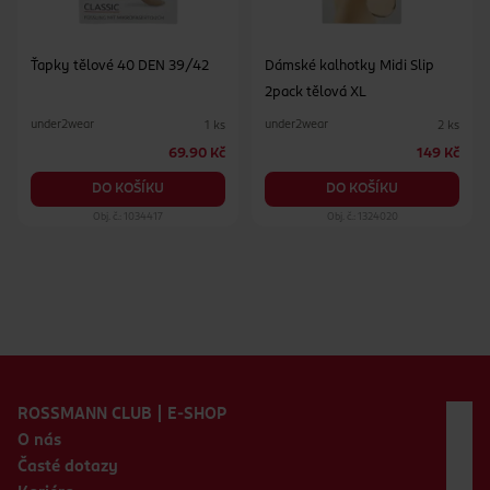
Ťapky tělové 40 DEN 39/42
Dámské kalhotky Midi Slip
2pack tělová XL
under2wear
under2wear
1 ks
2 ks
69.90 Kč
149 Kč
DO KOŠÍKU
DO KOŠÍKU
Obj. č.: 1034417
Obj. č.: 1324020
Zápatí webu
ROSSMANN CLUB | E-SHOP
O nás
Časté dotazy