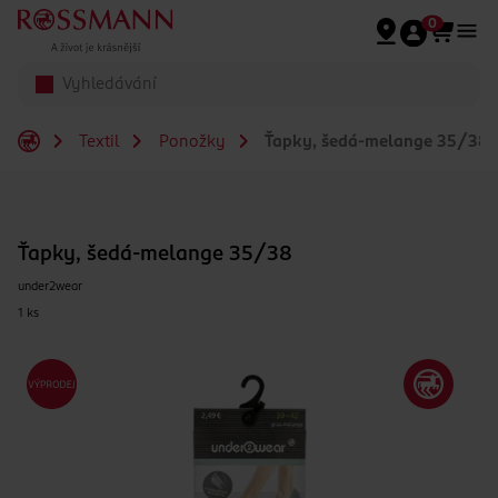
Přeskočit na hlavmní obsah
0
Textil
Ponožky
Ťapky, šedá-melange 35/38
Ťapky, šedá-melange 35/38
under2wear
1 ks