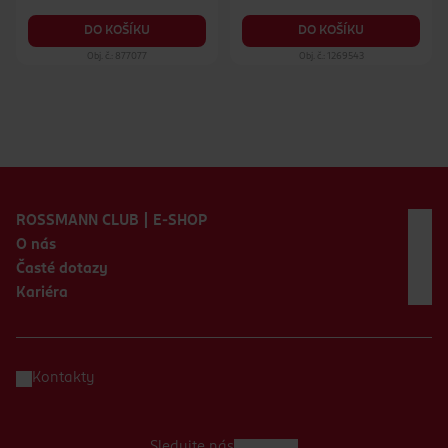
DO KOŠÍKU
DO KOŠÍKU
Obj. č.: 877077
Obj. č.: 1269543
Zápatí webu
ROSSMANN CLUB | E-SHOP
O nás
Časté dotazy
Kariéra
Kontakty
Sledujte nás