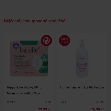
špičkou pro snadné a pohodlné zavádění tamponu
Nezávislé testování na přítomnost škodlivých látek provedla
asociace Oeko-Tex
Nejčastějí nakupované společně
Gynekologicky testováno
Bez parfemace
Hygienické vložky Ultra
Intimní mycí emulze Protective
Normal s křidélky 16 ks
facelle
Ziaja
16 ks
500 ml
29.90 Kč
74.90 Kč