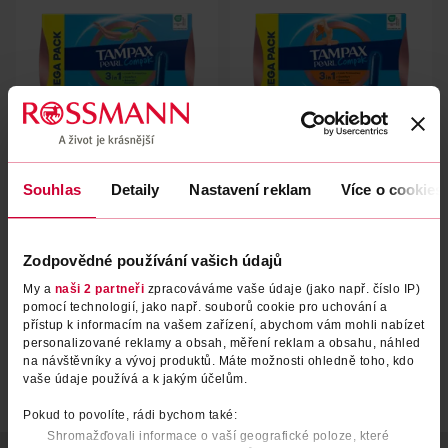
Tampony s aplikátorem Pearl
Tampony s aplikátorem Pearl
Souhlas
Detaily
Nastavení reklam
Více o cookies
Compak Super 36 ks
Compak Super Plus
Tampax
Tampax
36 ks
36 ks
Zodpovědné používání vašich údajů
239 Kč
239 Kč
My a
naši 2 partneři
zpracováváme vaše údaje (jako např. číslo IP)
DO KOŠÍKU
DO KOŠÍKU
pomocí technologií, jako např. souborů cookie pro uchování a
přístup k informacím na vašem zařízení, abychom vám mohli nabízet
Obj. č.: 1355161
Obj. č.: 1355192
personalizované reklamy a obsah, měření reklam a obsahu, náhled
na návštěvníky a vývoj produktů. Máte možnosti ohledně toho, kdo
vaše údaje používá a k jakým účelům.
Pokud to povolíte, rádi bychom také:
Shromažďovali informace o vaší geografické poloze, které