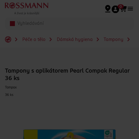
Přeskočit na hlavmní obsah
0
Péče o tělo
Dámská hygiena
Tampony
Ta
Tampony s aplikátorem Pearl Compak Regular
36 ks
Tampax
36 ks