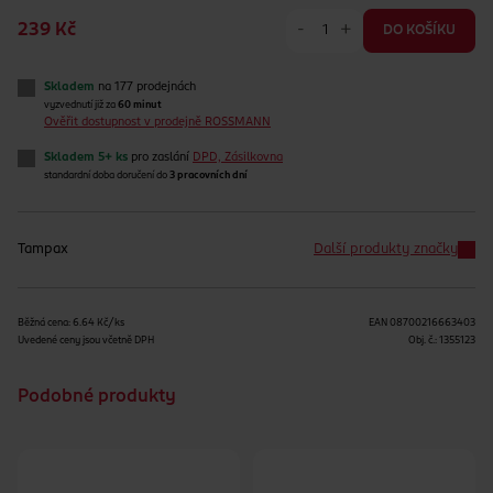
-
+
239 Kč
DO KOŠÍKU
Skladem
na 177 prodejnách
vyzvednutí již za
60 minut
Ověřit dostupnost v prodejně ROSSMANN
Skladem 5+ ks
pro zaslání
DPD, Zásilkovna
standardní doba doručení do
3 pracovních dní
Tampax
Další produkty značky
Běžná cena: 6.64 Kč/ks
EAN
08700216663403
Uvedené ceny jsou včetně DPH
Obj. č.:
1355123
Podobné produkty