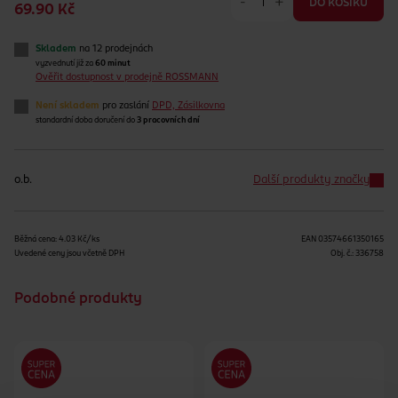
-
+
DO KOŠÍKU
69.90 Kč
Skladem
na 12 prodejnách
vyzvednutí již za
60 minut
Ověřit dostupnost v prodejně ROSSMANN
Není skladem
pro zaslání
DPD, Zásilkovna
standardní doba doručení do
3 pracovních dní
o.b.
Další produkty značky
Běžná cena: 4.03 Kč/ks
EAN
03574661350165
Uvedené ceny jsou včetně DPH
Obj. č.:
336758
Podobné produkty