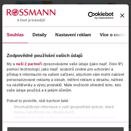
Souhlas
Detaily
Nastavení reklam
Více o cookies
Tampony ProComfort Normal
Tampony Original Ultra 16 ks
16 ks
Zodpovědné používání vašich údajů
o.b.
o.b.
16 ks
16 ks
My a
naši 2 partneři
zpracováváme vaše údaje (jako např. číslo IP)
pomocí technologií, jako např. souborů cookie pro uchování a
74.90 Kč
74.90 Kč
přístup k informacím na vašem zařízení, abychom vám mohli nabízet
personalizované reklamy a obsah, měření reklam a obsahu, náhled
DO KOŠÍKU
DO KOŠÍKU
na návštěvníky a vývoj produktů. Máte možnosti ohledně toho, kdo
vaše údaje používá a k jakým účelům.
Obj. č.: 1492019
Obj. č.: 1491043
Pokud to povolíte, rádi bychom také:
Shromažďovali informace o vaší geografické poloze, které
mohou být přesné na několik metrů
Identifikovali vaše zařízení pomocí aktivního skenování pro
konkrétní charakteristiky (otisk prstu)
POPIS
SKLADOVÁNÍ
UPOZORNĚNÍ
POČET
SÍLA MENS
Zjistěte více o tom, jak zpracováváme vaše osobní údaje, a nastavte