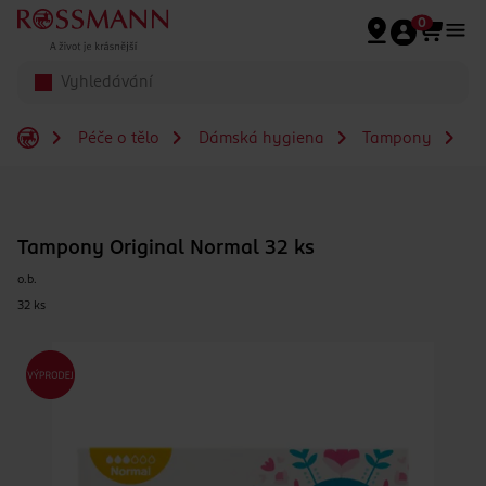
Přeskočit na hlavmní obsah
0
Péče o tělo
Dámská hygiena
Tampony
Ta
Tampony Original Normal 32 ks
o.b.
32 ks