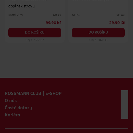
doplněk stravy
Maxi Vita
ALPA
40 ks
20 ml
99.90 Kč
29.90 Kč
DO KOŠÍKU
DO KOŠÍKU
Obj. č.: 495967
Obj. č.: 302838
Zápatí webu
ROSSMANN CLUB | E-SHOP
O nás
Časté dotazy
Kariéra