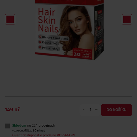
-
+
149 Kč
DO KOŠÍKU
Skladem
na 224 prodejnách
vyzvednutí již za
60 minut
Ověřit dostupnost v prodejně ROSSMANN