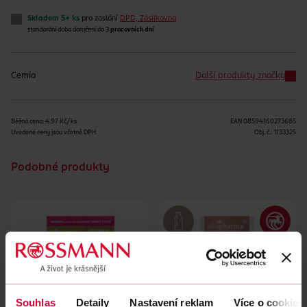
Skladem 5+ ks
pro zaslání
DPD, Zásilkovna
standardní doba doručení do
3 pracovních dní
Cemio
Další produkty značky
Běžná cena: 4.97 Kč/ks
EAN
08594160273685
Uvedené ceny jsou včetně DPH
Obj. č.:
1133325
Podobné produkty
Souhlas
Detaily
Nastavení reklam
Více o cookies