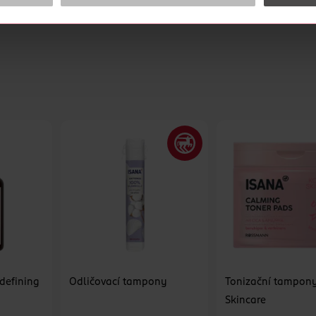
ZOBRAZIT VÍCE
cookies
<
nnou funkcí pro sklo a stříbro
 100% obnovitelných zdrojů
 defining
Odličovací tampony
Tonizační tampon
Skincare