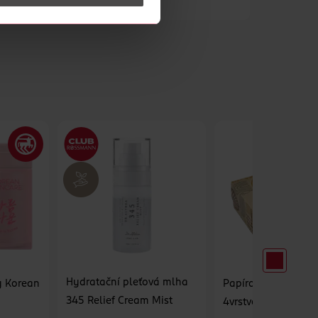
Hydratační pleťová mlha
y Korean
Papírové kapesník
345 Relief Cream Mist
4vrstvé recyklovan