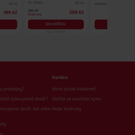
různé druhy
Dr. Althea
60 ml
alouette
60 ks
294 Kč
369 Kč
199 Kč
2
CLUB cena
DO KOŠÍKU
DO KOŠÍKU
Obj. č.: 1390575
Obj. č.: 884181
Kariéra
bu prodejny?
Koho právě hledáme?
rátit zakoupené zboží?
Staňte se součástí týmu
zakoupené zboží. Jak mám
Naše hodnoty
sty
up