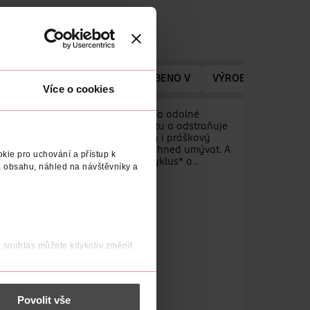
ÝROBCE/DODAVATELE
VYROBENO V
VÝROBCE/DODAVAT
Více o cookies
ají nejlepší čisticí účinky Jaru na odolné
m Plus poskytuje vynikající čistotu a odstraňuje
ý režim. Jar v sobě slučuje tekutý i práškový
cyklech, protože nádobí se začíná ihned umývat. A
kie pro uchování a přístup k
 prostředek. Přepněte na krátký cyklus* a
 obsahu, náhled na návštěvníky a
j souhlas můžete kdykoliv změnit
 nést osobní údaje.
Povolit vše