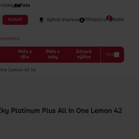
ntakty
Foto
0
Vybrat dopravu
Přihlásit se
Košík
HLEDAT
kosmetika
Péče o
Péče o
Zdravá
Více
a
tělo
zuby
výživa
 One Lemon 42 ks
ky Platinum Plus All In One Lemon 42