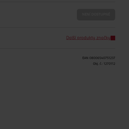
NENÍ DOSTUPNÉ
Další produkty značky
EAN
08006540751237
Obj. č.:
1270112