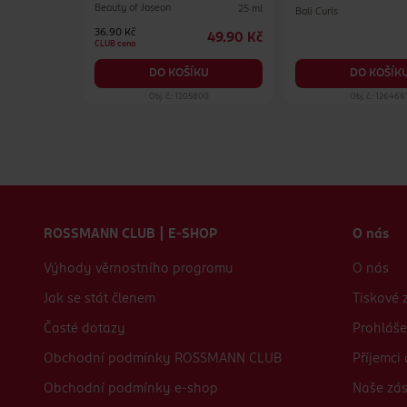
Beauty of Joseon
25 ml
Bali Curls
500 ml
36.90 Kč
49.90 Kč
84.90 Kč
CLUB cena
KU
DO KOŠÍK
DO KOŠÍKU
19
Obj. č.: 1205800
Obj. č.: 126466
Zápatí webu
ROSSMANN CLUB | E-SHOP
O nás
Výhody věrnostního programu
O nás
Jak se stát členem
Tiskové 
Časté dotazy
Prohláše
Obchodní podmínky ROSSMANN CLUB
Příjemci
Obchodní podmínky e-shop
Naše zá