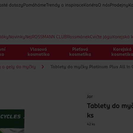
asté dotazy
Pomáháme
Trendy a inspirace
Kariéra
O nás
Prodejny
Ko
etáky
Novinky
Nej
ROSSMANN CLUB
Rossmánek
Cvičte jógu
Korejská 
vní
Vlasová
Pleťová
Korejská
ka
kosmetika
kosmetika
kosmetik
y a gely do myčky
Tablety do myčky Platinum Plus All In
Jar
Tablety do myč
ks
42 ks