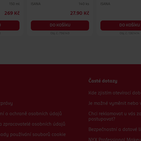
ISANA
ISANA
150 ml
140 ks
269 Kč
27.90 Kč
U
DO KOŠÍKU
DO KOŠÍKU
1
Obj. č.: 796149
Obj. č.: 1361414
Časté dotazy
Kde zjistím otevírací do
zprávy
Je možné vyměnit nebo v
ní o ochraně osobních údajů
Chci reklamovat u vás 
postupovat?
 a zpracovatelé osobních údajů
Bezpečnostní a datové li
sady používání souborů cookie
NYX Professional Make