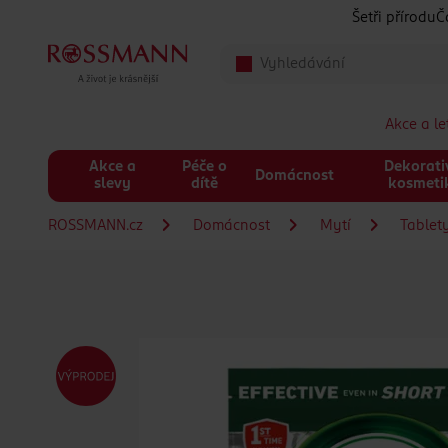
Přeskočit na hlavmní obsah
Šetři přírodu
Č
Akce a l
Akce a
Péče o
Dekorati
Domácnost
slevy
dítě
kosmeti
ROSSMANN.cz
Domácnost
Mytí
Tablet