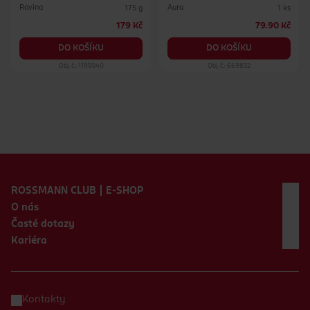
Ravina
Aura
175 g
1 ks
179 Kč
79.90 Kč
DO KOŠÍKU
DO KOŠÍKU
Obj. č.: 1195040
Obj. č.: 669832
Zápatí webu
ROSSMANN CLUB | E-SHOP
O nás
Časté dotazy
Kariéra
Kontakty