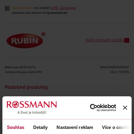
Není skladem
pro zaslání
DPD, Zásilkovna
standardní doba doručení do
3 pracovních dní
Další produkty značky
Běžná cena: 89.90 Kč/ks
EAN
04068134086501
Uvedené ceny jsou včetně DPH
Obj. č.:
1127874
Podobné produkty
Souhlas
Detaily
Nastavení reklam
Více o cookies