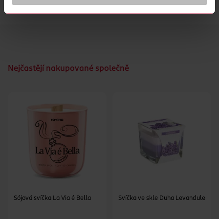
bílá barva
Nejčastějí nakupované společně
Sójová svíčka La Via é Bella
Svíčka ve skle Duha Levandule