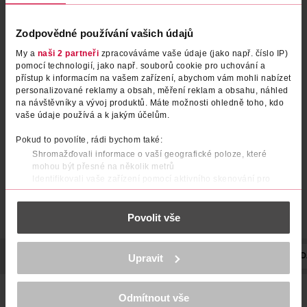
Zodpovědné používání vašich údajů
My a
naši 2 partneři
zpracováváme vaše údaje (jako např. číslo IP)
pomocí technologií, jako např. souborů cookie pro uchování a
Svíčka válec 200/96 bílá
Svíčka válec champagne vel.
přístup k informacím na vašem zařízení, abychom vám mohli nabízet
personalizované reklamy a obsah, měření reklam a obsahu, náhled
200/70
na návštěvníky a vývoj produktů. Máte možnosti ohledně toho, kdo
RUBIN
RUBIN
1 ks
1 ks
vaše údaje používá a k jakým účelům.
159 Kč
89.90 Kč
Pokud to povolíte, rádi bychom také:
DO KOŠÍKU
DO KOŠÍKU
Shromažďovali informace o vaší geografické poloze, které
mohou být přesné na několik metrů
Obj. č.: 1275445
Obj. č.: 1023213
Identifikovali vaše zařízení pomocí aktivního skenování pro
konkrétní charakteristiky (otisk prstu)
Zjistěte více o tom, jak zpracováváme vaše osobní údaje, a nastavte
Povolit vše
si předvolby v
části s podrobnostmi
. Svůj souhlas můžete kdykoliv
změnit nebo odvolat v části Prohlášení o souborech cookie.
K provozu stránek, personalizaci obsahu a reklam, funkcí sociálních
POPIS
SLOŽENÍ
UPOZORNĚNÍ
POČET
VÝROBCE/DOD
Upravit
médií, analýze návštěvnosti, které mohou nést osobní údaje.
Více najdete v
prohlášení o ochraně osobních údajů.
minimalistická svíčka
Odmítnout vše
Děkujeme za pochopení. >
více o cookies
<