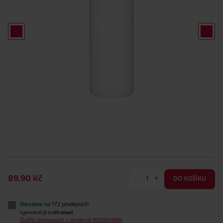
-
+
89.90 Kč
DO KOŠÍKU
Skladem
na 172 prodejnách
vyzvednutí již za
60 minut
Ověřit dostupnost v prodejně ROSSMANN