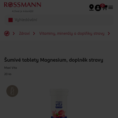
Přeskočit na hlavmní obsah
0
Zdraví
Vitaminy, minerály a doplňky stravy
Šu
Šumivé tablety Magnesium, doplněk stravy
Maxi Vita
20 ks