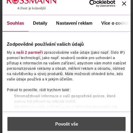
Souhlas
Detaily
Nastavení reklam
Více o cookies
Zodpovědné používání vašich údajů
My a
naši 2 partneři
zpracováváme vaše údaje (jako např. číslo IP)
pomocí technologií, jako např. souborů cookie pro uchování a
Šumivé tablety hořčík
Šumivé tablety Multivitamin +
přístup k informacím na vašem zařízení, abychom vám mohli nabízet
personalizované reklamy a obsah, měření reklam a obsahu, náhled
magnézium s příchutí grepu a
Rakytník, doplněk stravy
na návštěvníky a vývoj produktů. Máte možnosti ohledně toho, kdo
maliny, doplněk stravy
Maxi Vita
Maxi Vita
20 ks
20 ks
vaše údaje používá a k jakým účelům.
69.90 Kč
44.90 Kč
Pokud to povolíte, rádi bychom také:
DO KOŠÍKU
DO KOŠÍKU
Shromažďovali informace o vaší geografické poloze, které
mohou být přesné na několik metrů
Obj. č.: 697965
Obj. č.: 1309645
Identifikovali vaše zařízení pomocí aktivního skenování pro
konkrétní charakteristiky (otisk prstu)
Zjistěte více o tom, jak zpracováváme vaše osobní údaje, a nastavte
Povolit vše
si předvolby v
části s podrobnostmi
. Svůj souhlas můžete kdykoliv
změnit nebo odvolat v části Prohlášení o souborech cookie.