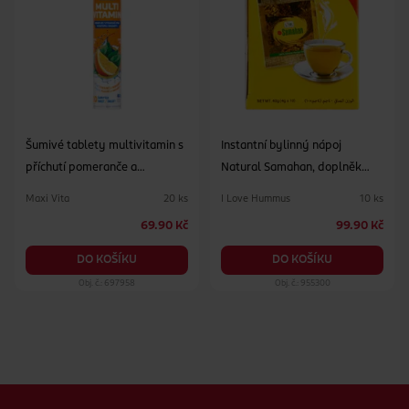
Šumivé tablety multivitamin s
Instantní bylinný nápoj
příchutí pomeranče a
Natural Samahan, doplněk
mandarinky, doplněk stravy
stravy 10 sáčků
Maxi Vita
I Love Hummus
20 ks
10 ks
69.90 Kč
99.90 Kč
DO KOŠÍKU
DO KOŠÍKU
Obj. č.: 697958
Obj. č.: 955300
Zápatí webu