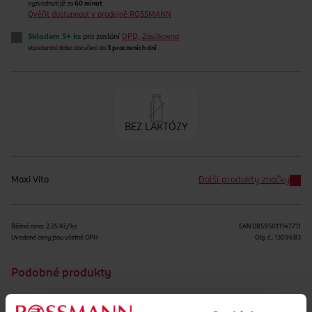
vyzvednutí již za
60 minut
Ověřit dostupnost v prodejně ROSSMANN
Skladem 5+ ks
pro zaslání
DPD, Zásilkovna
standardní doba doručení do
3 pracovních dní
BEZ LAKTÓZY
Maxi Vita
Další produkty značky
Běžná cena: 2.25 Kč/ks
EAN
08595011147711
Uvedené ceny jsou včetně DPH
Obj. č.:
1309683
Podobné produkty