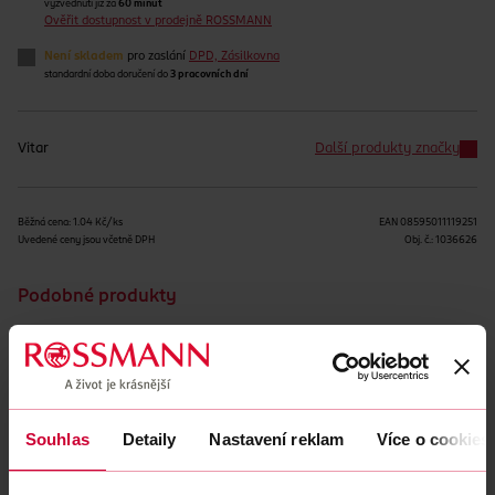
vyzvednutí již za
60 minut
Ověřit dostupnost v prodejně ROSSMANN
Není skladem
pro zaslání
DPD, Zásilkovna
standardní doba doručení do
3 pracovních dní
Vitar
Další produkty značky
Běžná cena: 1.04 Kč/ks
EAN
08595011119251
Uvedené ceny jsou včetně DPH
Obj. č.:
1036626
Podobné produkty
Souhlas
Detaily
Nastavení reklam
Více o cookies