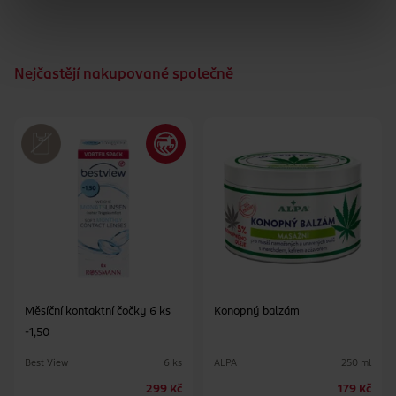
Nejčastějí nakupované společně
Měsíční kontaktní čočky 6 ks
Konopný balzám
-1,50
Best View
ALPA
6 ks
250 ml
299 Kč
179 Kč