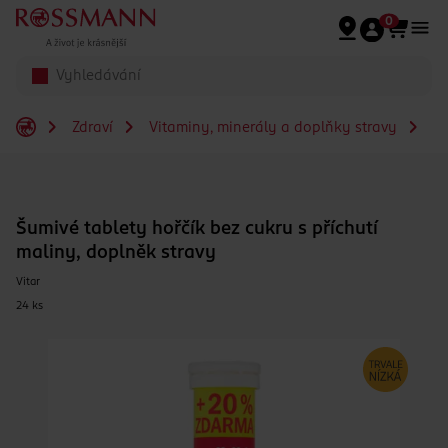
Přeskočit na hlavmní obsah
0
Zdraví
Vitaminy, minerály a doplňky stravy
Šu
Šumivé tablety hořčík bez cukru s příchutí
maliny, doplněk stravy
Vitar
24 ks