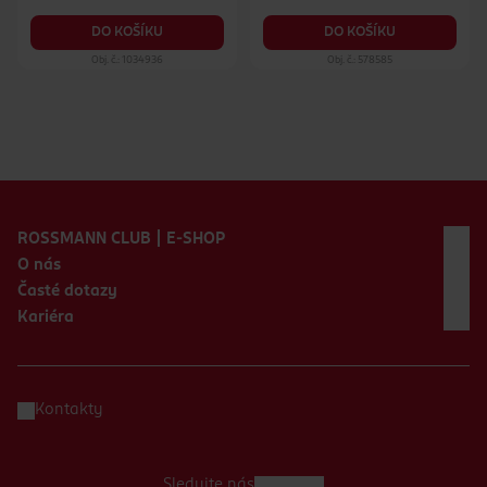
DO KOŠÍKU
DO KOŠÍKU
Obj. č.: 1034936
Obj. č.: 578585
Zápatí webu
ROSSMANN CLUB | E-SHOP
O nás
Časté dotazy
Kariéra
Kontakty
Sledujte nás