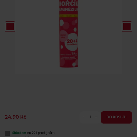
-
+
24.90 Kč
DO KOŠÍKU
Skladem
na 221 prodejnách