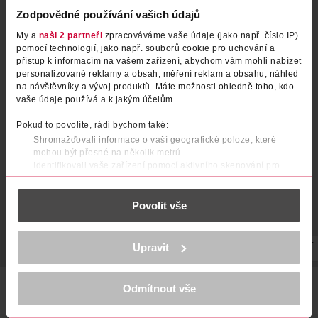
Zodpovědné používání vašich údajů
My a
naši 2 partneři
zpracováváme vaše údaje (jako např. číslo IP)
pomocí technologií, jako např. souborů cookie pro uchování a
přístup k informacím na vašem zařízení, abychom vám mohli nabízet
Šumivé tablety s hořčíkem
Šumivé tablety Vápník, hořčík
personalizované reklamy a obsah, měření reklam a obsahu, náhled
pomeranč, doplněk stravy
a vitamin C, doplněk stravy
na návštěvníky a vývoj produktů. Máte možnosti ohledně toho, kdo
vaše údaje používá a k jakým účelům.
altapharma
Vitar
20 ks
20 ks
24.90 Kč
24.90 Kč
Pokud to povolíte, rádi bychom také:
Shromažďovali informace o vaší geografické poloze, které
DO KOŠÍKU
DO KOŠÍKU
mohou být přesné na několik metrů
Obj. č.: 808149
Obj. č.: 1036596
Identifikovali vaše zařízení pomocí aktivního skenování pro
konkrétní charakteristiky (otisk prstu)
Zjistěte více o tom, jak zpracováváme vaše osobní údaje, a nastavte
Povolit vše
si předvolby v
části s podrobnostmi
. Svůj souhlas můžete kdykoliv
změnit nebo odvolat v části Prohlášení o souborech cookie.
K provozu stránek, personalizaci obsahu a reklam, funkcí sociálních
Upravit
POPIS
POUŽITÍ
SLOŽENÍ
SKLADOVÁNÍ
UPOZORNĚNÍ
médií, analýze návštěvnosti, které mohou nést osobní údaje.
Více najdete v
prohlášení o ochraně osobních údajů.
Šumivé tablety vhodné pro diabetiky s obsahem hořčíku, s
Odmítnout vše
Děkujeme za pochopení. >
více o cookies
<
příchutí maliny.