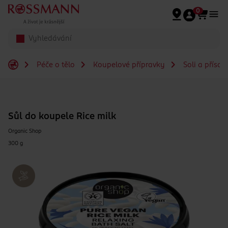
Přeskočit na hlavmní obsah
0
Péče o tělo
Koupelové přípravky
Soli a přísa
Sůl do koupele Rice milk
Organic Shop
300 g