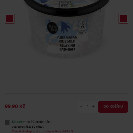
-
+
99.90 Kč
DO KOŠÍKU
Skladem
na 19 prodejnách
vyzvednutí již za
60 minut
Ověřit dostupnost v prodejně ROSSMANN