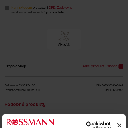
Není skladem
pro zaslání
DPD, Zásilkovna
standardní doba doručení do
3 pracovních dní
VEGAN
Organic Shop
Další produkty značky
Běžná cena: 33.30 Kč/100 g
EAN
04743318145044
Uvedené ceny jsou včetně DPH
Obj. č.:
1257984
Podobné produkty