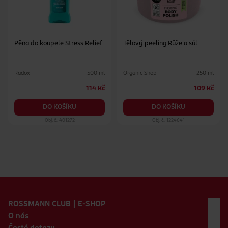
Pěna do koupele Stress Relief
Tělový peeling Růže a sůl
Radox
Organic Shop
500 ml
250 ml
114 Kč
109 Kč
DO KOŠÍKU
DO KOŠÍKU
Obj. č.: 401272
Obj. č.: 1224641
Zápatí webu
ROSSMANN CLUB | E-SHOP
O nás