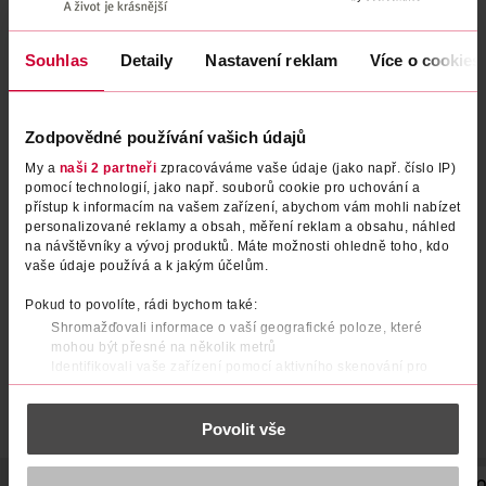
Souhlas
Detaily
Nastavení reklam
Více o cookies
Zodpovědné používání vašich údajů
My a
naši 2 partneři
zpracováváme vaše údaje (jako např. číslo IP)
pomocí technologií, jako např. souborů cookie pro uchování a
Epsomská sůl do koupele s
Himalájská sůl do koupele
přístup k informacím na vašem zařízení, abychom vám mohli nabízet
magnéziem
personalizované reklamy a obsah, měření reklam a obsahu, náhled
na návštěvníky a vývoj produktů. Máte možnosti ohledně toho, kdo
Vivaco
Vivaco
1 kg
1.2 kg
vaše údaje používá a k jakým účelům.
139 Kč
179 Kč
Pokud to povolíte, rádi bychom také:
DO KOŠÍKU
DO KOŠÍKU
Shromažďovali informace o vaší geografické poloze, které
mohou být přesné na několik metrů
Obj. č.: 1321708
Obj. č.: 1257625
Identifikovali vaše zařízení pomocí aktivního skenování pro
konkrétní charakteristiky (otisk prstu)
Zjistěte více o tom, jak zpracováváme vaše osobní údaje, a nastavte
Povolit vše
si předvolby v
části s podrobnostmi
. Svůj souhlas můžete kdykoliv
změnit nebo odvolat v části Prohlášení o souborech cookie.
K provozu stránek, personalizaci obsahu a reklam, funkcí sociálních
POPIS
SLOŽENÍ
SKLADOVÁNÍ
HMOTNOST
VYROBENO