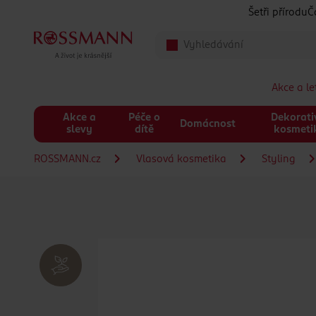
Přeskočit na hlavmní obsah
Šetři přírodu
Č
Akce a l
Akce a
Péče o
Dekorati
Domácnost
slevy
dítě
kosmeti
ROSSMANN.cz
Vlasová kosmetika
Styling