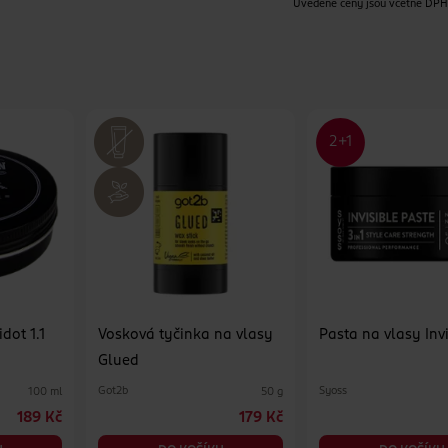
Uvedené ceny jsou včetně DP
dot 1.1
Vosková tyčinka na vlasy
Pasta na vlasy Inv
Glued
Got2b
Syoss
100 ml
50 g
189 Kč
179 Kč