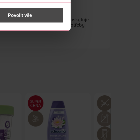
 nést osobní údaje.
Povolit vše
á s dosažením trendových účesů. Poskytuje
ukt je vytvořen pro individuální potřeby