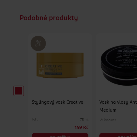
Podobné produkty
sklý
Stylingový vosk Creative
Vosk na vlasy Anti
Medium
Taft
Dr Jackson
75 ml
75 ml
49.90 Kč
149 Kč