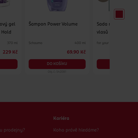
gový gel
Šampon Power Volume
Sada na tvorbu vln
i Hold
vlasů
Schauma
for your Beauty
370 ml
400 ml
229 Kč
69.90 Kč
DO KOŠÍKU
DO KOŠÍKU
Obj. č.: 542081
Obj. č.: 1107968
Kariéra
bu prodejny?
Koho právě hledáme?