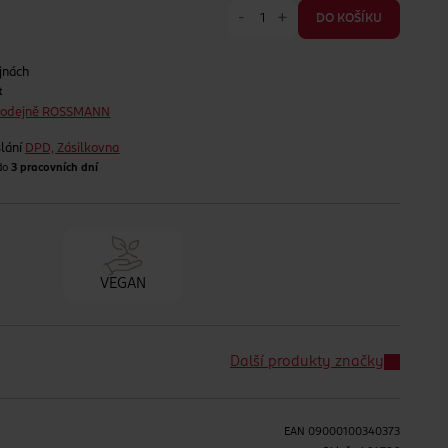
-
+
DO KOŠÍKU
jnách
t
prodejně ROSSMANN
lání
DPD, Zásilkovna
 do
3 pracovních dní
VEGAN
Další produkty značky
EAN
09000100340373