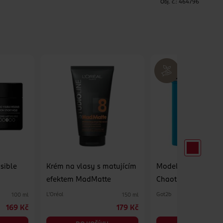
H
Obj. č.:
464796
isible
Krém na vlasy s matujícím
Modelovací vlákni
efektem MadMatte
Chaotic
L'Oréal
Got2b
100 ml
150 ml
169 Kč
179 Kč