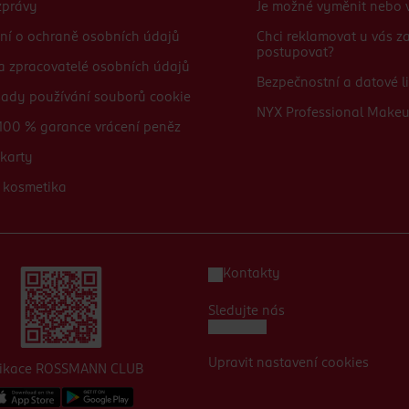
zprávy
Je možné vyměnit nebo v
ní o ochraně osobních údajů
Chci reklamovat u vás 
postupovat?
 a zpracovatelé osobních údajů
Bezpečnostní a datové li
sady používání souborů cookie
NYX Professional Make
100 % garance vrácení peněz
karty
 kosmetika
Kontakty
Sledujte nás
Upravit nastavení cookies
likace ROSSMANN CLUB