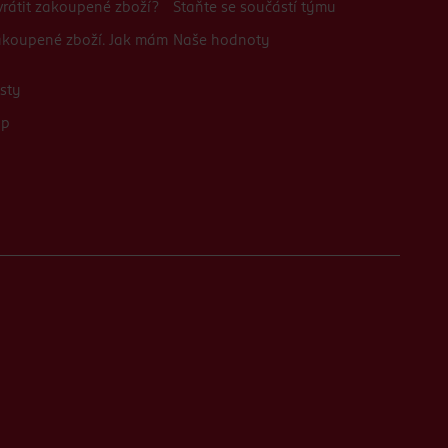
rátit zakoupené zboží?
Staňte se součástí týmu
zakoupené zboží. Jak mám
Naše hodnoty
sty
up