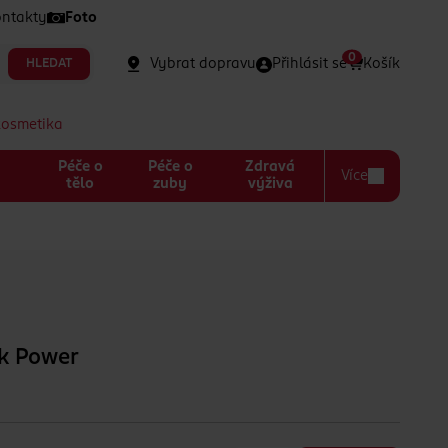
ntakty
Foto
0
Vybrat dopravu
Přihlásit se
Košík
HLEDAT
kosmetika
Péče o
Péče o
Zdravá
Více
a
tělo
zuby
výživa
sk Power