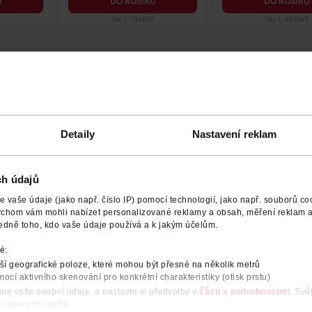
U
DO KOŠÍKU
DO KOŠÍKU
4
Obj. č.: 1343571
Obj. č.: 693349
NÍ
UPOZORNĚNÍ
OBJEM
VYROBENO V
VÝROBCE/
Detaily
Nastavení reklam
 má strukturu vosku a drží jako gel, přičemž je šetrný k vlasům 
pomáhá chránit účes před vlhkostí. Stylingové výrobky Taft použí
ch údajů
vaše údaje (jako např. číslo IP) pomocí technologií, jako např. souborů coo
ychom vám mohli nabízet personalizované reklamy a obsah, měření reklam a
edně toho, kdo vaše údaje používá a k jakým účelům.
é:
í geografické poloze, které mohou být přesné na několik metrů
mocí aktivního skenování pro konkrétní charakteristiky (otisk prstu)
áme vaše osobní údaje, a nastavte si předvolby v
části s podrobnostmi
. Svů
 souborech cookie.