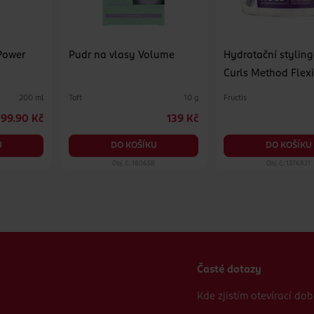
Power
Pudr na vlasy Volume
Hydratační stylin
Curls Method Flex
Taft
Fructis
200 ml
10 g
99.90 Kč
139 Kč
U
DO KOŠÍKU
DO KOŠÍKU
Obj. č.: 180658
Obj. č.: 1376821
Časté dotazy
Kde zjistím otevírací do