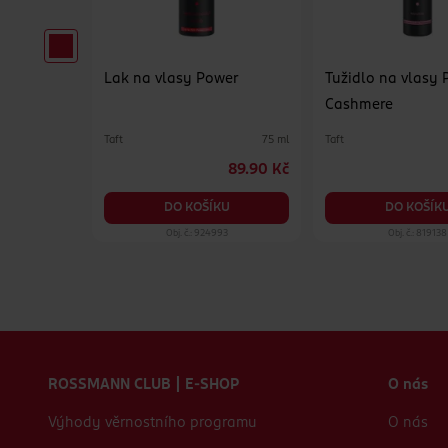
Volume 5
Lak na vlasy Power
Tužidlo na vlasy 
Cashmere
Taft
Taft
200 ml
75 ml
99.90 Kč
89.90 Kč
KU
DO KOŠÍKU
DO KOŠÍK
29
Obj. č.: 924993
Obj. č.: 819138
Zápatí webu
ROSSMANN CLUB | E-SHOP
O nás
Výhody věrnostního programu
O nás