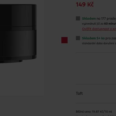
149 Kč
Skladem
na 177 prode
vyzvednutí již za
60 minu
Ověřit dostupnost v 
Skladem 5+ ks
pro zas
standardní doba doručení
Taft
Běžná cena: 19.87 Kč/10 ml