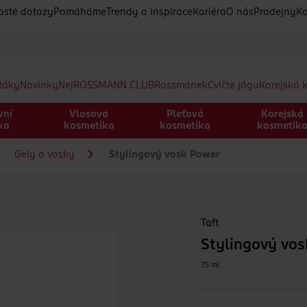
asté dotazy
Pomáháme
Trendy a inspirace
Kariéra
O nás
Prodejny
Ko
etáky
Novinky
Nej
ROSSMANN CLUB
Rossmánek
Cvičte jógu
Korejská 
vní
Vlasová
Pleťová
Korejská
ka
kosmetika
kosmetika
kosmetik
Gely a vosky
Stylingový vosk Power
Taft
Stylingový vo
75 ml