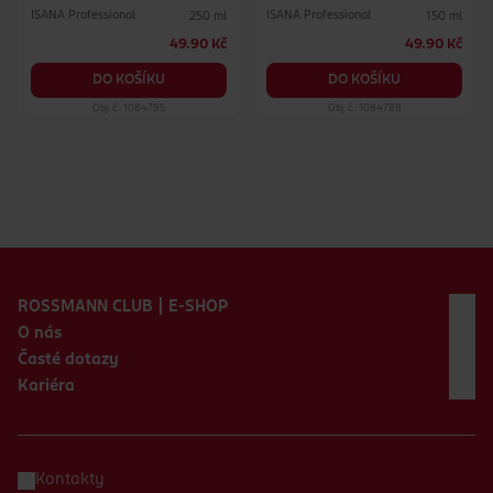
ISANA Professional
ISANA Professional
250 ml
150 ml
49.90 Kč
49.90 Kč
DO KOŠÍKU
DO KOŠÍKU
Obj. č.: 1084795
Obj. č.: 1084788
Zápatí webu
ROSSMANN CLUB | E-SHOP
O nás
Časté dotazy
Kariéra
Kontakty