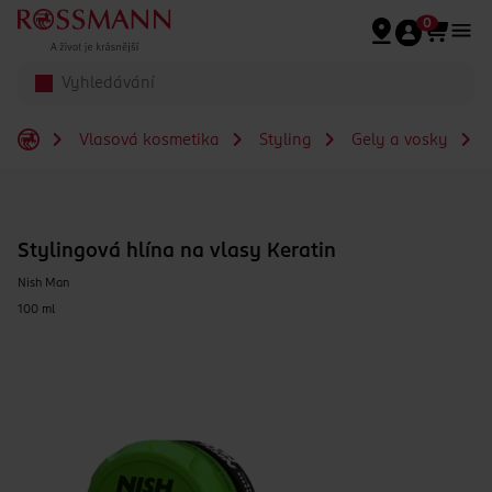
Přeskočit na hlavmní obsah
0
Vlasová kosmetika
Styling
Gely a vosky
S
Stylingová hlína na vlasy Keratin
Nish Man
100 ml