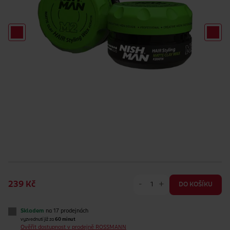
-
+
239 Kč
DO KOŠÍKU
Skladem
na 17 prodejnách
vyzvednutí již za
60 minut
Ověřit dostupnost v prodejně ROSSMANN