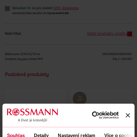
Skladem 5+ ks
pro zaslání
DPD, Zásilkovna
standardní doba doručení do
3 pracovních dní
Nish Man
Další produkty značky
Běžná cena: 23.90 Kč/10 ml
EAN
08682035081067
Uvedené ceny jsou včetně DPH
Obj. č.:
1324303
Podobné produkty
Souhlas
Detaily
Nastavení reklam
Více o cookies