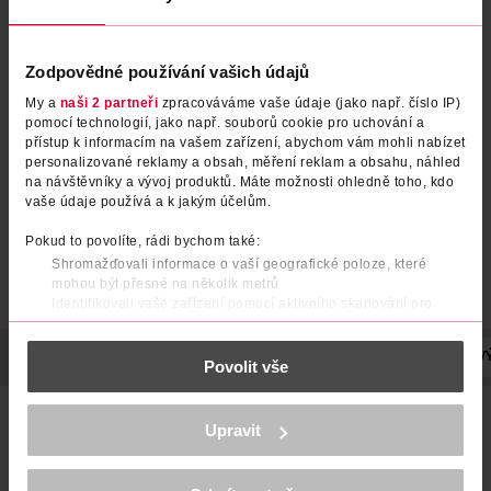
Stylingová hlína na vlasy
Tvarovací hlína Phenomenal
Zodpovědné používání vašich údajů
Barber Club
My a
naši 2 partneři
zpracováváme vaše údaje (jako např. číslo IP)
pomocí technologií, jako např. souborů cookie pro uchování a
L'Oréal Men
Got2b
75 ml
100 ml
přístup k informacím na vašem zařízení, abychom vám mohli nabízet
159 Kč
179 Kč
personalizované reklamy a obsah, měření reklam a obsahu, náhled
na návštěvníky a vývoj produktů. Máte možnosti ohledně toho, kdo
DO KOŠÍKU
DO KOŠÍKU
vaše údaje používá a k jakým účelům.
Obj. č.: 1334128
Obj. č.: 681650
Pokud to povolíte, rádi bychom také:
Shromažďovali informace o vaší geografické poloze, které
mohou být přesné na několik metrů
Identifikovali vaše zařízení pomocí aktivního skenování pro
konkrétní charakteristiky (otisk prstu)
Zjistěte více o tom, jak zpracováváme vaše osobní údaje, a nastavte
POPIS
POUŽITÍ
SLOŽENÍ
OBJEM
VYROBENO V
V
Povolit vše
si předvolby v
části s podrobnostmi
. Svůj souhlas můžete kdykoliv
změnit nebo odvolat v části Prohlášení o souborech cookie.
Stylingová hlína na vlasy Nish Man představuje ideální
K provozu stránek, personalizaci obsahu a reklam, funkcí sociálních
Upravit
volbu pro muže, kteří chtějí účes s výraznou texturou,
médií, analýze návštěvnosti, které mohou nést osobní údaje.
objemem a celodenní výdrží. Speciálně vyvinuté složení s
Více najdete v
prohlášení o ochraně osobních údajů.
obsahem keratinových výtažků podporuje zdravý vzhled
vlasů a zároveň jim dodává strukturu a pevnost bez