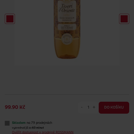
-
+
99.90 Kč
DO KOŠÍKU
Skladem
na 79 prodejnách
vyzvednutí již za
60 minut
Ověřit dostupnost v prodejně ROSSMANN