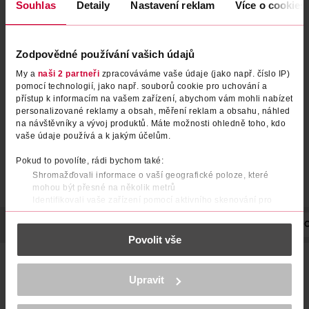
Souhlas
Detaily
Nastavení reklam
Více o cookies
Sprchový olej s arganovým a
Sprchový olej s rýžovým a
Zodpovědné používání vašich údajů
cyperovým olejem
Tsubaki olejem
My a
naši 2 partneři
zpracováváme vaše údaje (jako např. číslo IP)
Tesori d'Oriente
Tesori d'Oriente
250 ml
250 ml
pomocí technologií, jako např. souborů cookie pro uchování a
99.90 Kč
99.90 Kč
přístup k informacím na vašem zařízení, abychom vám mohli nabízet
personalizované reklamy a obsah, měření reklam a obsahu, náhled
DO KOŠÍKU
DO KOŠÍKU
na návštěvníky a vývoj produktů. Máte možnosti ohledně toho, kdo
vaše údaje používá a k jakým účelům.
Obj. č.: 1004045
Obj. č.: 1004052
Pokud to povolíte, rádi bychom také:
Shromažďovali informace o vaší geografické poloze, které
mohou být přesné na několik metrů
Identifikovali vaše zařízení pomocí aktivního skenování pro
konkrétní charakteristiky (otisk prstu)
POPIS
POUŽITÍ
SLOŽENÍ
OBJEM
NÁZEV VÝROBCE/DO
Zjistěte více o tom, jak zpracováváme vaše osobní údaje, a nastavte
Povolit vše
si předvolby v
části s podrobnostmi
. Svůj souhlas můžete kdykoliv
změnit nebo odvolat v části Prohlášení o souborech cookie.
Rozmazlete pokožku svého těla vzácnou recepturou
sprchového oleje Tesori d'Oriente Amla & Sesame Oils. Jemně
K provozu stránek, personalizaci obsahu a reklam, funkcí sociálních
Upravit
smývá nečistoty a maz a zanechává pokožku hedvábně
médií, analýze návštěvnosti, které mohou nést osobní údaje.
hladkou. Olejová struktura se při kontaktu s vodou promění
Více najdete v
prohlášení o ochraně osobních údajů.
v bohatou pěnu, která zahalí vaše tělo i mysl příjemnou vůní.