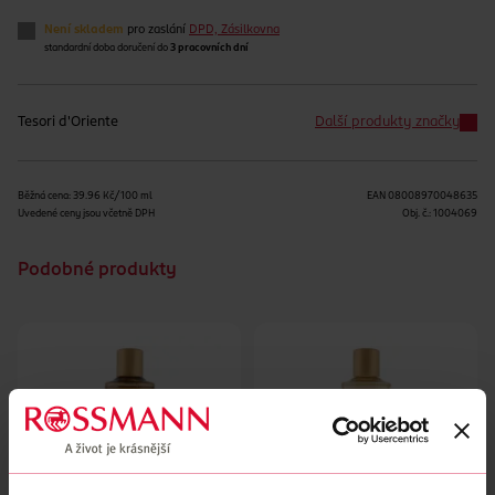
Není skladem
pro zaslání
DPD, Zásilkovna
standardní doba doručení do
3 pracovních dní
Tesori d'Oriente
Další produkty značky
Běžná cena: 39.96 Kč/100 ml
EAN
08008970048635
Uvedené ceny jsou včetně DPH
Obj. č.:
1004069
Podobné produkty