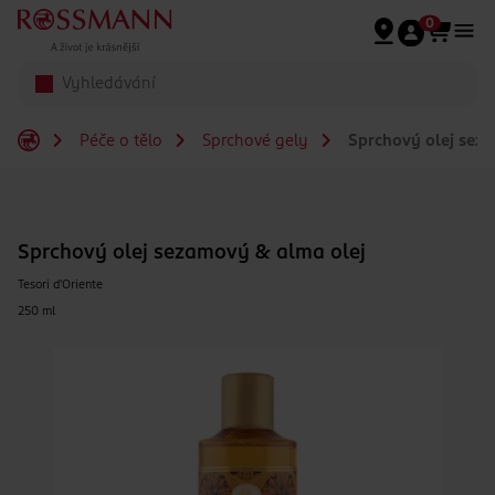
Přeskočit na hlavmní obsah
0
Péče o tělo
Sprchové gely
Sprchový olej sez
Sprchový olej sezamový & alma olej
Tesori d'Oriente
250 ml