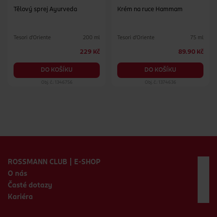
Tělový sprej Ayurveda
Krém na ruce Hammam
Tesori d'Oriente
Tesori d'Oriente
200 ml
75 ml
229 Kč
89.90 Kč
DO KOŠÍKU
DO KOŠÍKU
Obj. č.: 1346756
Obj. č.: 1374636
Zápatí webu
ROSSMANN CLUB | E-SHOP
O nás
Časté dotazy
Kariéra