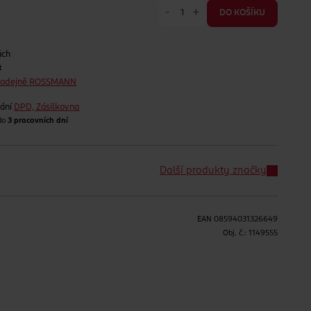
-
+
DO KOŠÍKU
ách
t
prodejně ROSSMANN
lání
DPD, Zásilkovna
 do
3 pracovních dní
Další produkty značky
EAN
08594031326649
H
Obj. č.:
1149555