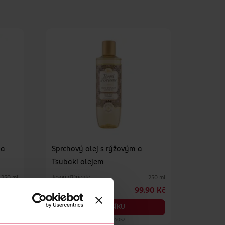
 a
Sprchový olej s rýžovým a
Tsubaki olejem
Tesori d'Oriente
250 ml
250 ml
90 Kč
99.90 Kč
DO KOŠÍKU
Obj. č.: 1004052