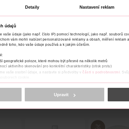
Detaily
Nastavení reklam
ch údajů
vaše údaje (jako např. číslo IP) pomocí technologií, jako např. souborů coo
DODAVATEL
OBJEM
NÁZEV VÝROBCE/DODAVATELE
ychom vám mohli nabízet personalizované reklamy a obsah, měření reklam a
edně toho, kdo vaše údaje používá a k jakým účelům.
manuky jsou velmi vhodné k jemné a šetrné péči intimních partií 
ruje bez nadměrného odmaštění a vysušení. Vhodný také na prob
é:
ných látek.
í geografické poloze, které mohou být přesné na několik metrů
mocí aktivního skenování pro konkrétní charakteristiky (otisk prstu)
áme vaše osobní údaje, a nastavte si předvolby v
části s podrobnostmi
. Svů
 souborech cookie.
obsahu a reklam, funkcí sociálních médií, analýze návštěvnosti, které mohou
ně osobních údajů.
Upravit
cookies
<