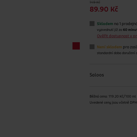
149 Kč
89.90 Kč
Skladem
na 1 prodejn
vyzvednutí již za
60 minu
Ověřit dostupnost v 
Není skladem
pro zas
standardní doba doručení
Saloos
Běžná cena: 119.20 Kč/100 ml
Uvedené ceny jsou včetně DP