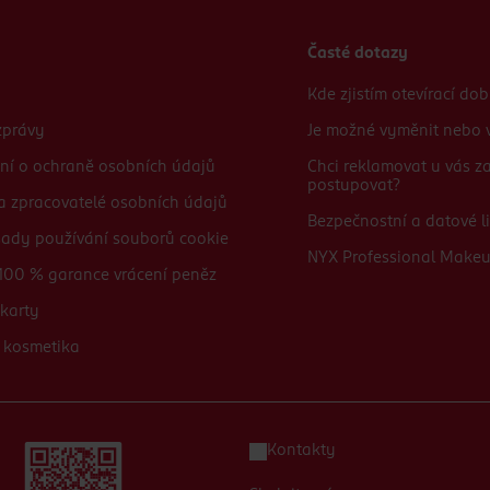
Časté dotazy
Kde zjistím otevírací do
zprávy
Je možné vyměnit nebo v
ní o ochraně osobních údajů
Chci reklamovat u vás 
postupovat?
 a zpracovatelé osobních údajů
Bezpečnostní a datové li
sady používání souborů cookie
NYX Professional Make
100 % garance vrácení peněz
karty
 kosmetika
Kontakty