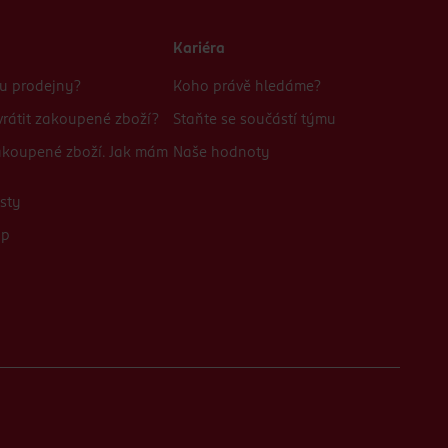
Kariéra
bu prodejny?
Koho právě hledáme?
rátit zakoupené zboží?
Staňte se součástí týmu
zakoupené zboží. Jak mám
Naše hodnoty
sty
up