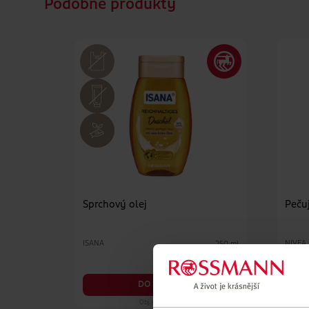
Podobné produkty
Sprchový olej
Pečuj
ISANA
NIVEA
250 ml
59.90 Kč
DO KOŠÍKU
Obj. č.: 1123579