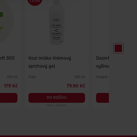
 300
Kozí mléko Krémový
Dezinfekční tekuté
sprchový gel
vyživující mandlov
& mateří kašička
Ziaja
Sanytol
300 ml
500 ml
179 Kč
79.90 Kč
7
DO KOŠÍKU
DO KOŠÍKU
Obj. č.: 1192124
Obj. č.: 649667