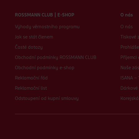
Zápatí webu
ROSSMANN CLUB | E-SHOP
O nás
Výhody věrnostního programu
O nás
Jak se stát členem
Tiskové 
Časté dotazy
Prohláše
Obchodní podmínky ROSSMANN CLUB
Příjemci
Obchodní podmínky e-shop
Naše zá
Reklamační řád
ISANA - 
Reklamační list
Dárkové 
Odstoupení od kupní smlouvy
Korejská