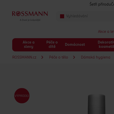
Přeskočit na hlavmní obsah
Šetři přírodu
Č
Akce a l
Akce a
Péče o
Dekorati
Domácnost
slevy
dítě
kosmeti
ROSSMANN.cz
Péče o tělo
Dámská hygiena