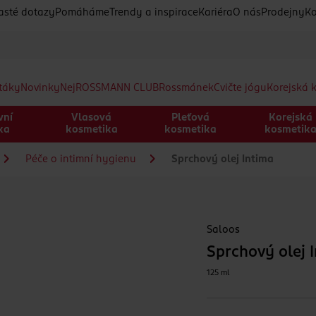
asté dotazy
Pomáháme
Trendy a inspirace
Kariéra
O nás
Prodejny
Ko
etáky
Novinky
Nej
ROSSMANN CLUB
Rossmánek
Cvičte jógu
Korejská 
vní
Vlasová
Pleťová
Korejská
ka
kosmetika
kosmetika
kosmetik
Péče o intimní hygienu
Sprchový olej Intima
Saloos
Sprchový olej 
125 ml