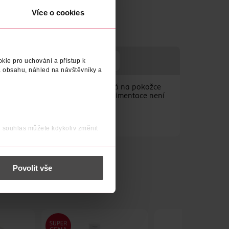
Více o cookies
kie pro uchování a přístup k
ADRESA VÝROBCE/DODAVATELE
 obsahu, náhled na návštěvníky a
(možno i sedací koupele). Zanechává na pokožce
lematickou pokožku. Případná sedimentace není
j souhlas můžete kdykoliv změnit
 nést osobní údaje.
Povolit vše