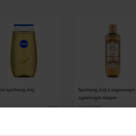
ící sprchový olej
Sprchový olej s arganovým
cyperovým olejem
Tesori d'Oriente
200 ml
119 Kč
99.
DO KOŠÍKU
DO KOŠÍKU
Obj. č.: 750080
Obj. č.: 1004045