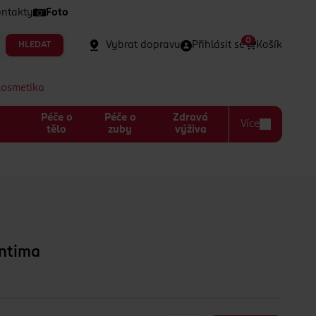
ntakty
Foto
0
Vybrat dopravu
Přihlásit se
Košík
HLEDAT
kosmetika
Péče o
Péče o
Zdravá
Více
a
tělo
zuby
výživa
Intima