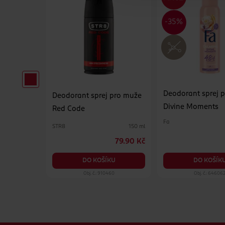
Deodorant sprej 
Deodorant sprej pro muže
Divine Moments
Red Code
Fa
STR8
125 ml
150 ml
149 Kč
79.90 Kč
KU
DO KOŠÍKU
DO KOŠÍK
18
Obj. č.: 910460
Obj. č.: 64606