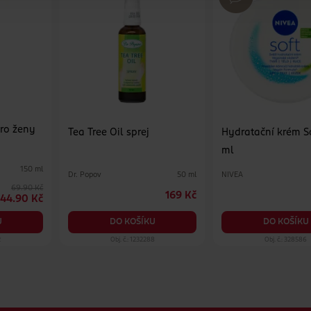
pro ženy
Tea Tree Oil sprej
Hydratační krém Soft
ml
150 ml
Dr. Popov
NIVEA
50 ml
69.90 Kč
169 Kč
44.90 Kč
DO KOŠÍKU
DO KOŠÍKU
U
2
Obj. č.: 1232288
Obj. č.: 328586