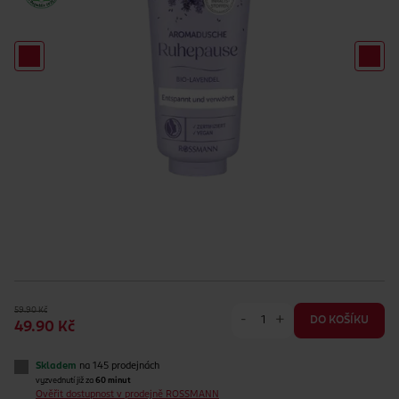
59.90 Kč
-
+
DO KOŠÍKU
49.90 Kč
Skladem
na 145 prodejnách
vyzvednutí již za
60 minut
Ověřit dostupnost v prodejně ROSSMANN