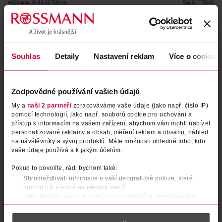
Akční cena: 24.95 Kč/100 ml
Obj. č.:
1179330
Uvedené ceny jsou včetně DPH
Podobné produkty
Souhlas
Detaily
Nastavení reklam
Více o cookies
Zodpovědné používání vašich údajů
My a
naši 2 partneři
zpracováváme vaše údaje (jako např. číslo IP)
pomocí technologií, jako např. souborů cookie pro uchování a
přístup k informacím na vašem zařízení, abychom vám mohli nabízet
personalizované reklamy a obsah, měření reklam a obsahu, náhled
na návštěvníky a vývoj produktů. Máte možnosti ohledně toho, kdo
vaše údaje používá a k jakým účelům.
Sprchový gel limeta náhradní
Pokud to povolíte, rádi bychom také:
Pěnový sprchový gel Alpaka
Shromažďovali informace o vaší geografické poloze, které
náplň
mohou být přesné na několik metrů
Alterra Naturkosmetik
500 ml
Identifikovali vaše zařízení pomocí aktivního skenování pro
ISANA
200 ml
konkrétní charakteristiky (otisk prstu)
69.90 Kč
55.90 Kč
69.90 Kč
62.90 Kč
Zjistěte více o tom, jak zpracováváme vaše osobní údaje, a nastavte
CLUB cena