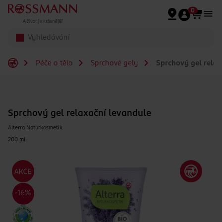
Přeskočit na hlavmní obsah
0
Péče o tělo
Sprchové gely
Sprchový gel relax
Sprchový gel relaxační levandule
Alterra Naturkosmetik
200 ml