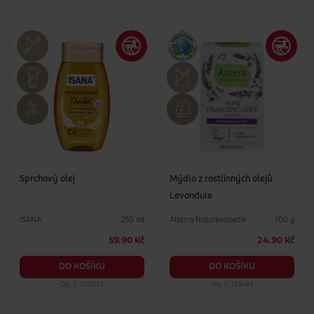
Sprchový olej
Mýdlo z rostlinných olejů
Levandule
ISANA
Alterra Naturkosmetik
250 ml
100 g
59.90 Kč
24.90 Kč
DO KOŠÍKU
DO KOŠÍKU
Obj. č.: 1123579
Obj. č.: 173483