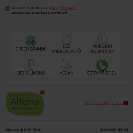
Skladem 5+ ks
pro zaslání
DPD, Zásilkovna
standardní doba doručení do
3 pracovních dní
BEZ
PŘÍRODNÍ
GREEN BRANDS
MIKROPLASTŮ
KOSMETIKA
BEZ SILIKONŮ
VEGAN
ŠETŘI PŘÍRODU
Další produkty značky
Běžná cena: 29.95 Kč/100 ml
EAN
04305615957555