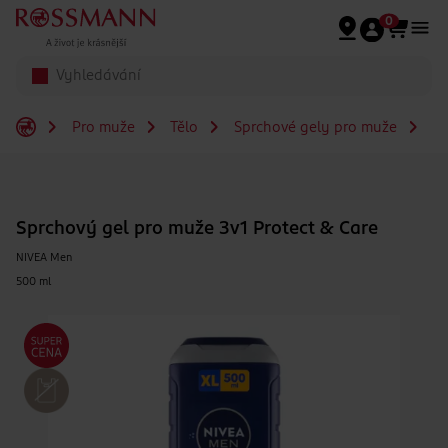
Přeskočit na hlavmní obsah
0
Pro muže
Tělo
Sprchové gely pro muže
Sp
Sprchový gel pro muže 3v1 Protect & Care
NIVEA Men
500 ml