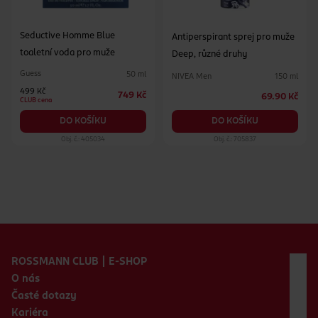
Seductive Homme Blue
Antiperspirant sprej pro muže
toaletní voda pro muže
Deep, různé druhy
Guess
50 ml
NIVEA Men
150 ml
499 Kč
749 Kč
69.90 Kč
CLUB cena
DO KOŠÍKU
DO KOŠÍKU
Obj. č.: 405034
Obj. č.: 705837
Zápatí webu
ROSSMANN CLUB | E-SHOP
O nás
Časté dotazy
Kariéra