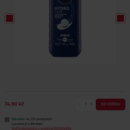
-
+
74.90 Kč
DO KOŠÍKU
Skladem
na 223 prodejnách
vyzvednutí již za
60 minut
Ověřit dostupnost v prodejně ROSSMANN