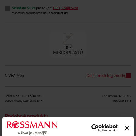
Skladem 5+ ks
pro zaslání
DPD, Zásilkovna
standardní doba doručení do
3 pracovních dní
BEZ
MIKROPLASTŮ
NIVEA Men
Další produkty značky
Běžná cena: 14.98 Kč/100 ml
EAN
05900017106342
Uvedené ceny jsou včetně DPH
Obj. č.:
563918
Podobné produkty