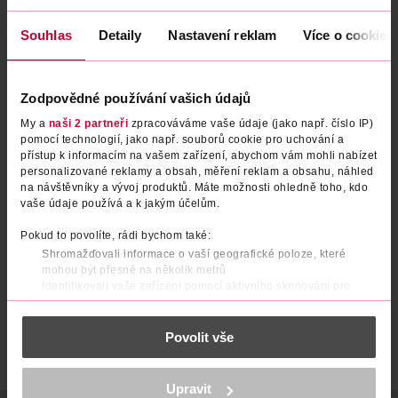
Souhlas
Detaily
Nastavení reklam
Více o cookies
Zodpovědné používání vašich údajů
My a
naši 2 partneři
zpracováváme vaše údaje (jako např. číslo IP)
pomocí technologií, jako např. souborů cookie pro uchování a
přístup k informacím na vašem zařízení, abychom vám mohli nabízet
personalizované reklamy a obsah, měření reklam a obsahu, náhled
Sprchový gel pro muže 3v1
Sprchový gel pro muže 3v1
na návštěvníky a vývoj produktů. Máte možnosti ohledně toho, kdo
Protect & Care
Sensitive
vaše údaje používá a k jakým účelům.
NIVEA Men
NIVEA Men
250 ml
500 ml
Pokud to povolíte, rádi bychom také:
79.90 Kč
74.90 Kč
Shromažďovali informace o vaší geografické poloze, které
mohou být přesné na několik metrů
DO KOŠÍKU
DO KOŠÍKU
Identifikovali vaše zařízení pomocí aktivního skenování pro
konkrétní charakteristiky (otisk prstu)
Obj. č.: 327893
Obj. č.: 563949
Zjistěte více o tom, jak zpracováváme vaše osobní údaje, a nastavte
Povolit vše
si předvolby v
části s podrobnostmi
. Svůj souhlas můžete kdykoliv
změnit nebo odvolat v části Prohlášení o souborech cookie.
K provozu stránek, personalizaci obsahu a reklam, funkcí sociálních
Upravit
médií, analýze návštěvnosti, které mohou nést osobní údaje.