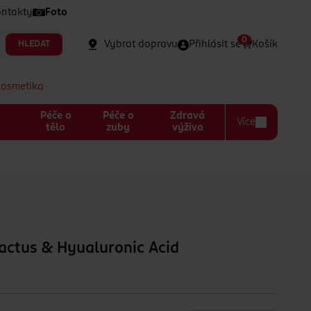
ntakty
Foto
0
Vybrat dopravu
Přihlásit se
Košík
HLEDAT
kosmetika
Péče o
Péče o
Zdravá
Více
a
tělo
zuby
výživa
actus & Hyualuronic Acid