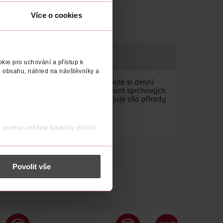
Více o cookies
kie pro uchování a přístup k
 obsahu, náhled na návštěvníky a
ůněmi a samotnou přírodou. Dopřejte si denní
 Vybírat si můžete z několika variant sprchových
kou vůni i účinky, všechny ale spojuje síla přírody
j souhlas můžete kdykoliv změnit
 nést osobní údaje.
Povolit vše