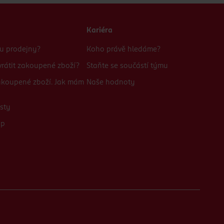
Kariéra
bu prodejny?
Koho právě hledáme?
rátit zakoupené zboží?
Staňte se součástí týmu
zakoupené zboží. Jak mám
Naše hodnoty
sty
up