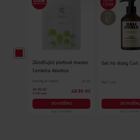
Zklidňující pleťová maska
pro muže
Gel na vlasy Curl
Centella Asiatica
Beauty of Joseon
25 ml
Bali Curls
65 ml
36.90 Kč
49.90 Kč
129 Kč
CLUB cena
KU
DO KOŠÍK
DO KOŠÍKU
99
Obj. č.: 1205800
Obj. č.: 126466