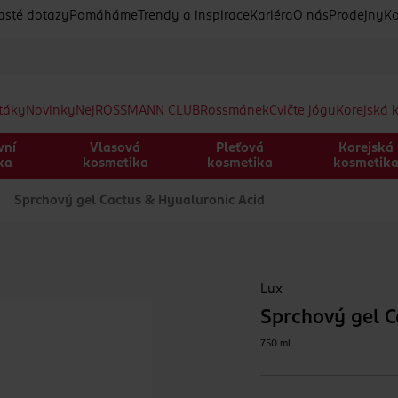
asté dotazy
Pomáháme
Trendy a inspirace
Kariéra
O nás
Prodejny
Ko
etáky
Novinky
Nej
ROSSMANN CLUB
Rossmánek
Cvičte jógu
Korejská 
vní
Vlasová
Pleťová
Korejská
ka
kosmetika
kosmetika
kosmetik
Sprchový gel Cactus & Hyualuronic Acid
Lux
Sprchový gel C
750 ml