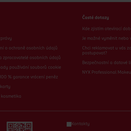
Časté dotazy
Kde zjistím otevírací do
zprávy
Je možné vyměnit nebo v
ní o ochraně osobních údajů
Chci reklamovat u vás 
postupovat?
 a zpracovatelé osobních údajů
Bezpečnostní a datové li
sady používání souborů cookie
NYX Professional Make
100 % garance vrácení peněz
karty
 kosmetika
Kontakty