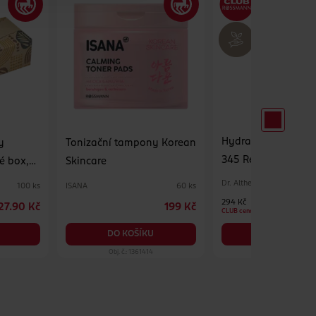
Hydratační pleťov
y
Tonizační tampony Korean
345 Relief Cream M
é box,
Skincare
Dr. Althea
ISANA
100 ks
60 ks
294 Kč
27.90 Kč
199 Kč
CLUB cena
DO KOŠÍKU
DO KOŠÍKU
Obj. č.: 1361414
Obj. č.: 1390575