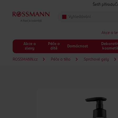
Přeskočit na hlavmní obsah
Šetři přírodu
Č
Akce a l
Akce a
Péče o
Dekorati
Domácnost
slevy
dítě
kosmeti
ROSSMANN.cz
Péče o tělo
Sprchové gely