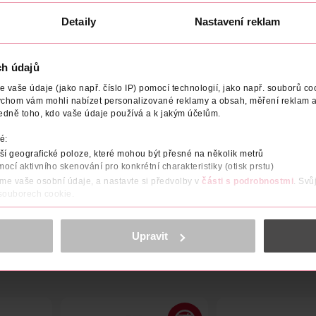
Detaily
Nastavení reklam
ch údajů
ODAVATEL
vaše údaje (jako např. číslo IP) pomocí technologií, jako např. souborů coo
ychom vám mohli nabízet personalizované reklamy a obsah, měření reklam a
edně toho, kdo vaše údaje používá a k jakým účelům.
á řada kosmetiky značky Lux, která byla inspirována exotickými v
o života a zanechává vaši pokožku krásně jemnou a jemně voňavou.
é:
ie (neboli bird of paradise), frézie či fíky. Každá má svou specific
rodních složek, a jejich lahev je navíc plně rozložitelná.
í geografické poloze, které mohou být přesné na několik metrů
mocí aktivního skenování pro konkrétní charakteristiky (otisk prstu)
áme vaše osobní údaje, a nastavte si předvolby v
části s podrobnostmi
. Svů
 souborech cookie.
obsahu a reklam, funkcí sociálních médií, analýze návštěvnosti, které mohou
ně osobních údajů.
Upravit
cookies
<