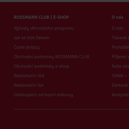
Zápatí webu
ROSSMANN CLUB | E-SHOP
O nás
Výhody věrnostního programu
O nás
Jak se stát členem
Tiskové 
Časté dotazy
Prohláše
Obchodní podmínky ROSSMANN CLUB
Příjemci
Obchodní podmínky e-shop
Naše zá
Reklamační řád
ISANA - 
Reklamační list
Dárkové 
Odstoupení od kupní smlouvy
Korejská