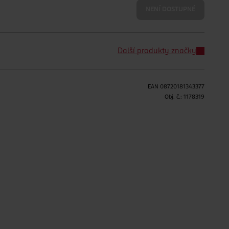
NENÍ DOSTUPNÉ
Další produkty značky
EAN
08720181343377
Obj. č.:
1178319