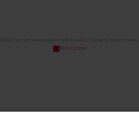
Obsah se nám momentálně nedaří načíst, zkuste to prosím znovu.
Načíst znovu