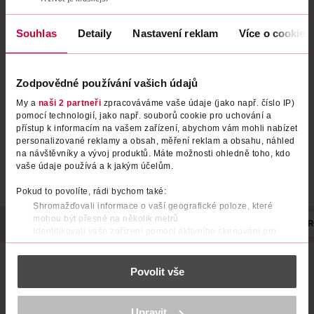
Souhlas
Detaily
Nastavení reklam
Více o cookies
Zodpovědné používání vašich údajů
My a
naši 2 partneři
zpracováváme vaše údaje (jako např. číslo IP)
pomocí technologií, jako např. souborů cookie pro uchování a
přístup k informacím na vašem zařízení, abychom vám mohli nabízet
personalizované reklamy a obsah, měření reklam a obsahu, náhled
na návštěvníky a vývoj produktů. Máte možnosti ohledně toho, kdo
vaše údaje používá a k jakým účelům.
Pokud to povolíte, rádi bychom také:
Shromažďovali informace o vaší geografické poloze, které
mohou být přesné na několik metrů
POPIS
SLOŽENÍ
OBJEM
EFEKT
VYROBENO V
VÝR
Identifikovali vaše zařízení pomocí aktivního skenování pro
konkrétní charakteristiky (otisk prstu)
Zjistěte více o tom, jak zpracováváme vaše osobní údaje, a nastavte
Užijte si náš Midsommar Glow sprchový a koupelový gel.
Povolit vše
Zažijte tradice inspirované severským svátkem Midsommar,
si předvolby v
části s podrobnostmi
. Svůj souhlas můžete kdykoliv
spolu s jemnými květinovými oleji a ochranným zvlhčujícím
změnit nebo odvolat v části Prohlášení o souborech cookie.
sérem zanechá vaší pokožku s pocitem letní pohody. 90%
ingrediencí přírodního původu*. *včetně vody.
K provozu stránek, personalizaci obsahu a reklam, funkcí sociálních
Upravit