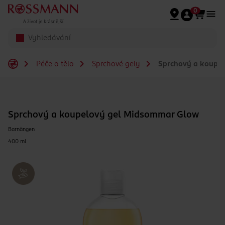
Přeskočit na hlavmní obsah
0
Péče o tělo
Sprchové gely
Sprchový a koupe
Sprchový a koupelový gel Midsommar Glow
Barnängen
400 ml