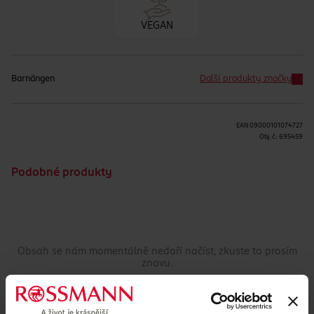
VEGAN
Barnängen
Další produkty značky
EAN
09000101074727
Obj. č.:
695459
Podobné produkty
Obsah se nám momentálně nedaří načíst, zkuste to prosím
znovu.
Načíst znovu