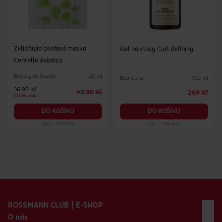
Zklidňující pleťová maska
Gel na vlasy Curl defining
Centella Asiatica
Beauty of Joseon
25 ml
Bali Curls
150 ml
36.90 Kč
49.90 Kč
269 Kč
CLUB cena
DO KOŠÍKU
DO KOŠÍKU
Obj. č.: 1205800
Obj. č.: 1264661
Zápatí webu
ROSSMANN CLUB | E-SHOP
O nás