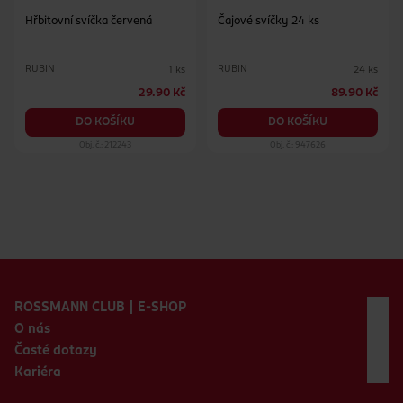
Hřbitovní svíčka červená
Čajové svíčky 24 ks
RUBIN
RUBIN
1 ks
24 ks
29.90 Kč
89.90 Kč
DO KOŠÍKU
DO KOŠÍKU
Obj. č.: 212243
Obj. č.: 947626
Zápatí webu
ROSSMANN CLUB | E-SHOP
O nás
Časté dotazy
Kariéra