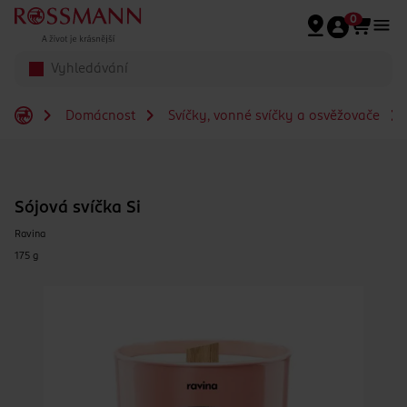
Přeskočit na hlavmní obsah
0
Domácnost
Svíčky, vonné svíčky a osvěžovače
Sójová svíčka Si
Ravina
175 g