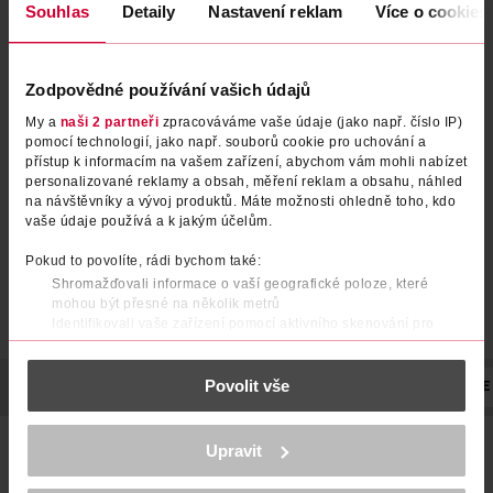
Souhlas
Detaily
Nastavení reklam
Více o cookies
Zodpovědné používání vašich údajů
Sójová svíčka La Via é Bella
Sójová svíčka Salted Caramel
My a
naši 2 partneři
zpracováváme vaše údaje (jako např. číslo IP)
pomocí technologií, jako např. souborů cookie pro uchování a
Ravina
Aromatium
175 g
1 ks
přístup k informacím na vašem zařízení, abychom vám mohli nabízet
personalizované reklamy a obsah, měření reklam a obsahu, náhled
179 Kč
199 Kč
na návštěvníky a vývoj produktů. Máte možnosti ohledně toho, kdo
DO KOŠÍKU
DO KOŠÍKU
vaše údaje používá a k jakým účelům.
Obj. č.: 1195040
Obj. č.: 1348644
Pokud to povolíte, rádi bychom také:
Shromažďovali informace o vaší geografické poloze, které
mohou být přesné na několik metrů
Identifikovali vaše zařízení pomocí aktivního skenování pro
konkrétní charakteristiky (otisk prstu)
Zjistěte více o tom, jak zpracováváme vaše osobní údaje, a nastavte
Povolit vše
si předvolby v
části s podrobnostmi
. Svůj souhlas můžete kdykoliv
POPIS
HMOTNOST
POČET
NÁZEV VÝROBCE/DODAVATELE
změnit nebo odvolat v části Prohlášení o souborech cookie.
Ravina vonná svíčka s voskem obsahujícím vonné oleje
K provozu stránek, personalizaci obsahu a reklam, funkcí sociálních
Upravit
médií, analýze návštěvnosti, které mohou nést osobní údaje.
inspirované parfémem Si. Dokonale propracovaná sójová
Více najdete v
prohlášení o ochraně osobních údajů.
svíčka je netoxická, 100 % ekologická a navíc skutečně