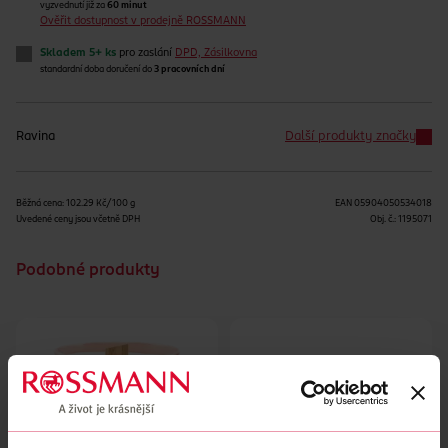
vyzvednutí již za
60 minut
Ověřit dostupnost v prodejně ROSSMANN
Skladem 5+ ks
pro zaslání
DPD, Zásilkovna
standardní doba doručení do
3 pracovních dní
Ravina
Další produkty značky
Běžná cena: 102.29 Kč/100 g
EAN
05904050534018
Uvedené ceny jsou včetně DPH
Obj. č.:
1195071
Podobné produkty