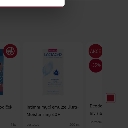
Deodorant sprej pr
lodiček
Intimní mycí emulze Ultra-
Invisible Musk Scen
Moisturising 40+
Borotalco
Lactacyd
1 ks
200 ml