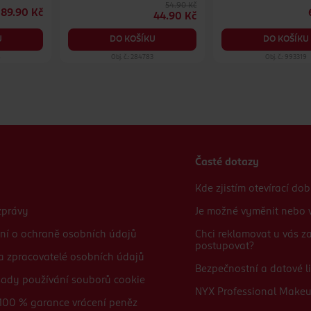
54.90 Kč
89.90 Kč
44.90 Kč
U
DO KOŠÍKU
DO KOŠÍKU
8
Obj. č.: 284783
Obj. č.: 993319
Časté dotazy
Kde zjistím otevírací do
zprávy
Je možné vyměnit nebo v
ní o ochraně osobních údajů
Chci reklamovat u vás 
postupovat?
 a zpracovatelé osobních údajů
Bezpečnostní a datové li
sady používání souborů cookie
NYX Professional Make
100 % garance vrácení peněz