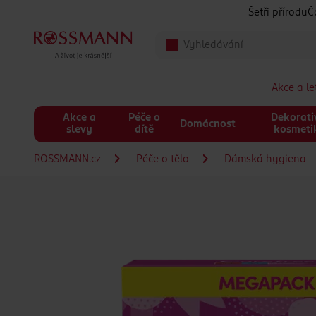
Přeskočit na hlavmní obsah
Šetři přírodu
Č
Akce a l
Akce a
Péče o
Dekorati
Domácnost
slevy
dítě
kosmeti
ROSSMANN.cz
Péče o tělo
Dámská hygiena