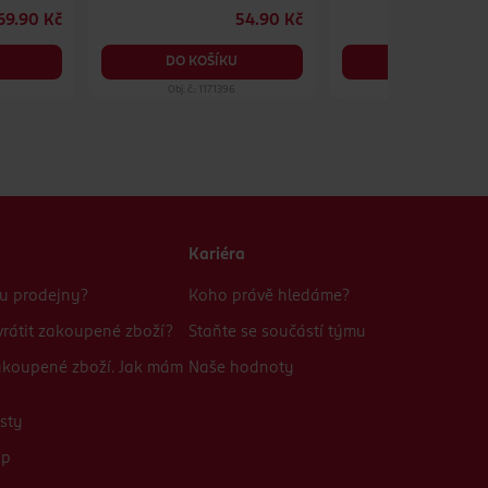
69.90 Kč
54.90 Kč
6
DO KOŠÍKU
DO KOŠÍKU
Obj. č.: 1171396
Obj. č.: 1166002
Kariéra
bu prodejny?
Koho právě hledáme?
rátit zakoupené zboží?
Staňte se součástí týmu
zakoupené zboží. Jak mám
Naše hodnoty
sty
up