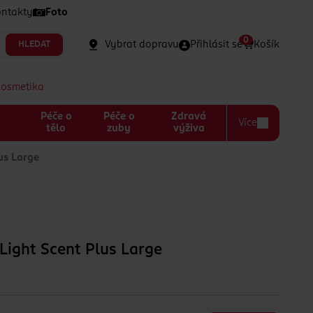
ntakty
Foto
0
Vybrat dopravu
Přihlásit se
Košík
HLEDAT
kosmetika
Péče o
Péče o
Zdravá
Více
a
tělo
zuby
výživa
us Large
 Light Scent Plus Large