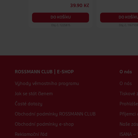
109 Kč
39.90 Kč
69.90 Kč
DO KOŠÍKU
DO KOŠÍK
KU
42
Obj. č.: 1225815
Obj. č.: 116710
Zápatí webu
ROSSMANN CLUB | E-SHOP
O nás
Výhody věrnostního programu
O nás
Jak se stát členem
Tiskové 
Časté dotazy
Prohláše
Obchodní podmínky ROSSMANN CLUB
Příjemci
Obchodní podmínky e-shop
Naše zá
Reklamační řád
ISANA - 