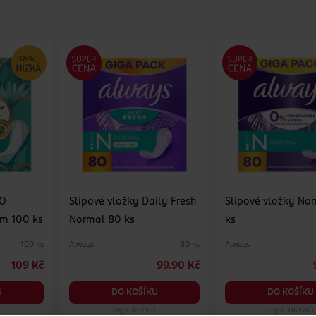
EO
Slipové vložky Daily Fresh
Slipové vložky No
rm 100 ks
Normal 80 ks
ks
Always
Always
100 ks
80 ks
109 Kč
99.90 Kč
U
DO KOŠÍKU
DO KOŠÍKU
Obj. č.: 607957
Obj. č.: 1169263