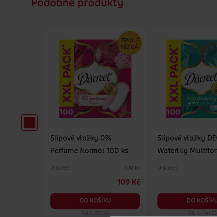
Podobné produkty
aily Fresh
Slipové vložky 0%
Slipové vložky D
Perfume Normal 100 ks
Waterlily Multifo
Discreet
Discreet
60 ks
100 ks
89.90 Kč
109 Kč
KU
DO KOŠÍKU
DO KOŠÍK
89
Obj. č.: 350303
Obj. č.: 114653