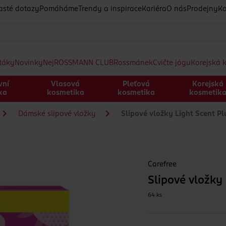
asté dotazy
Pomáháme
Trendy a inspirace
Kariéra
O nás
Prodejny
Ko
etáky
Novinky
Nej
ROSSMANN CLUB
Rossmánek
Cvičte jógu
Korejská 
vní
Vlasová
Pleťová
Korejská
ka
kosmetika
kosmetika
kosmetik
Dámské slipové vložky
Slipové vložky Light Scent Pl
Carefree
Slipové vložky
64 ks