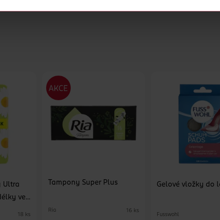
cookies
<
achu až 12 hodin
Tampony Super Plus
 Ultra
Gelové vložky do 
élky vel.
Ria
16 ks
Fusswohl
18 ks