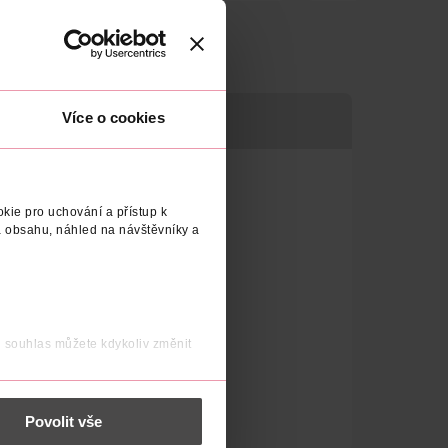
Více o cookies
kie pro uchování a přístup k
 obsahu, náhled na návštěvníky a
j souhlas můžete kdykoliv změnit
 nést osobní údaje.
Povolit vše