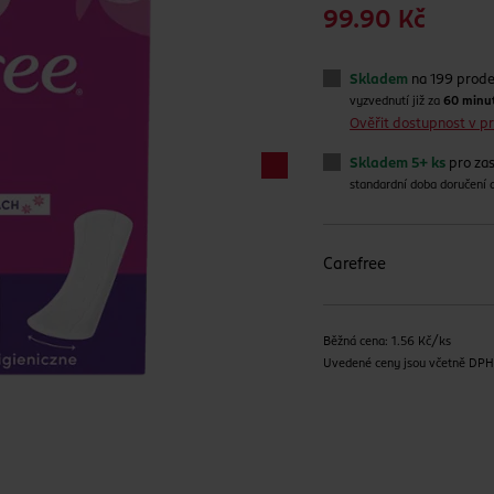
99.90 Kč
Skladem
na 199 prod
vyzvednutí již za
60 minu
Ověřit dostupnost v 
Skladem 5+ ks
pro zas
standardní doba doručení
Carefree
Běžná cena: 1.56 Kč/ks
Uvedené ceny jsou včetně DP