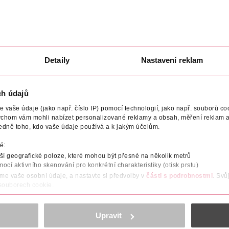
Detaily
Nastavení reklam
OČET
VYROBENO V
VÝROBCE/DODAVATEL
ch údajů
vaše údaje (jako např. číslo IP) pomocí technologií, jako např. souborů coo
ychom vám mohli nabízet personalizované reklamy a obsah, měření reklam a
edně toho, kdo vaše údaje používá a k jakým účelům.
é:
 tekutinu.
í geografické poloze, které mohou být přesné na několik metrů
mocí aktivního skenování pro konkrétní charakteristiky (otisk prstu)
áme vaše osobní údaje, a nastavte si předvolby v
části s podrobnostmi
. Svů
 souborech cookie.
obsahu a reklam, funkcí sociálních médií, analýze návštěvnosti, které mohou
ně osobních údajů.
Upravit
ZOBRAZIT VÍCE