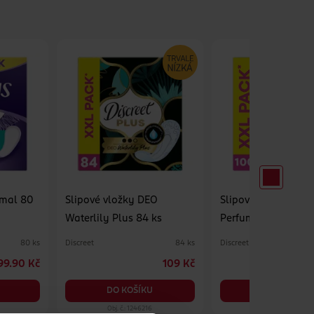
rmal 80
Slipové vložky DEO
Slipové vložky 0%
Waterlily Plus 84 ks
Perfume Multiform 
Discreet
Discreet
80 ks
84 ks
99.90 Kč
109 Kč
DO KOŠÍKU
DO KOŠÍKU
Obj. č.: 1246216
Obj. č.: 114660