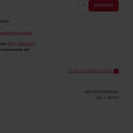
-
+
DO KOŠÍKU
ejnách
t
prodejně ROSSMANN
lání
DPD, Zásilkovna
 do
3 pracovních dní
Další produkty značky
EAN
03574661487632
H
Obj. č.:
597753