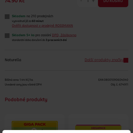
-
+
74.90 Kč
DO KOŠÍKU
Skladem
na 210 prodejnách
vyzvednutí již za
60 minut
Ověřit dostupnost v prodejně ROSSMANN
Skladem 5+ ks
pro zaslání
DPD, Zásilkovna
standardní doba doručení do
3 pracovních dní
Naturella
Další produkty značky
Běžná cena: 1.44 Kč/ks
EAN
08001090604040
Uvedené ceny jsou včetně DPH
Obj. č.:
674911
Podobné produkty