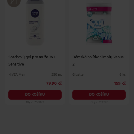
Sprchový gel pro muže 3v1
Dámská holítka Simply Venus
Sensitive
2
NIVEA Men
Gillette
250 ml
6 ks
79.90 Kč
159 Kč
DO KOŠÍKU
DO KOŠÍKU
Obj. č.: 750073
Obj. č.: 113397