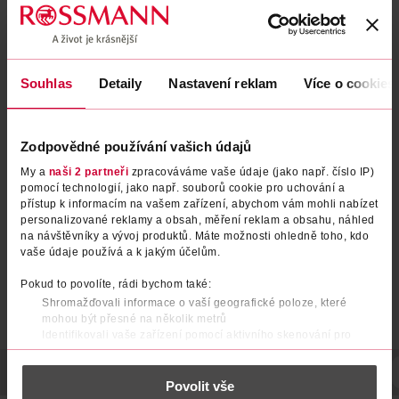
Souhlas
Detaily
Nastavení reklam
Více o cookies
Slipové vložky Heřmánek
Slipové vložky Cotton Feel
Zodpovědné používání vašich údajů
Light 100 ks
Perfume Free Normal 76 ks
My a
naši 2 partneři
zpracováváme vaše údaje (jako např. číslo IP)
Naturella
Carefree
100 ks
76 ks
pomocí technologií, jako např. souborů cookie pro uchování a
přístup k informacím na vašem zařízení, abychom vám mohli nabízet
109 Kč
99.90 Kč
personalizované reklamy a obsah, měření reklam a obsahu, náhled
na návštěvníky a vývoj produktů. Máte možnosti ohledně toho, kdo
DO KOŠÍKU
DO KOŠÍKU
vaše údaje používá a k jakým účelům.
Obj. č.: 1168150
Obj. č.: 597746
Pokud to povolíte, rádi bychom také:
Shromažďovali informace o vaší geografické poloze, které
mohou být přesné na několik metrů
Identifikovali vaše zařízení pomocí aktivního skenování pro
konkrétní charakteristiky (otisk prstu)
Zjistěte více o tom, jak zpracováváme vaše osobní údaje, a nastavte
POPIS
POUŽITÍ
POČET
NÁZEV VÝROBCE/DODAVATELE
Povolit vše
si předvolby v
části s podrobnostmi
. Svůj souhlas můžete kdykoliv