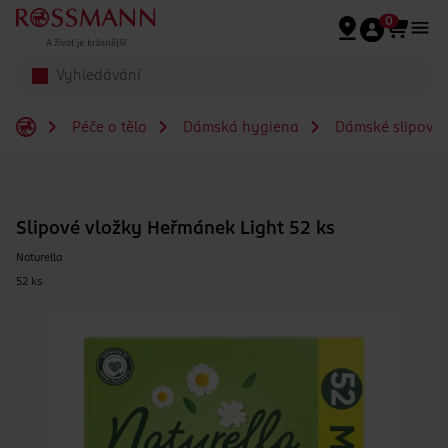
Přeskočit na hlavmní obsah
0
Péče o tělo
Dámská hygiena
Dámské slipové 
Slipové vložky Heřmánek Light 52 ks
Naturella
52 ks