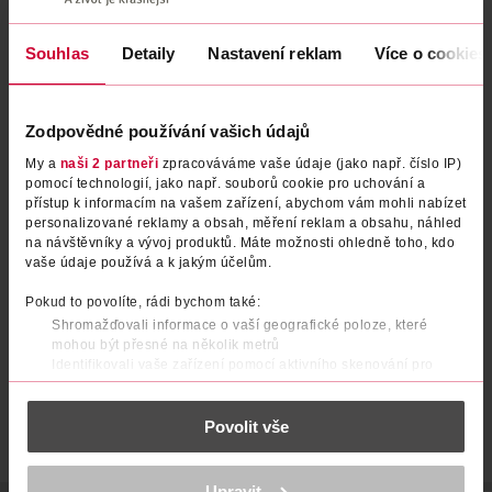
Souhlas
Detaily
Nastavení reklam
Více o cookies
Zodpovědné používání vašich údajů
My a
naši 2 partneři
zpracováváme vaše údaje (jako např. číslo IP)
pomocí technologií, jako např. souborů cookie pro uchování a
přístup k informacím na vašem zařízení, abychom vám mohli nabízet
Silikonový dudlík Breast-like
Silikonový dudlík dynamický
personalizované reklamy a obsah, měření reklam a obsahu, náhled
na návštěvníky a vývoj produktů. Máte možnosti ohledně toho, kdo
6-18m
Buddy Bear 6-18m
vaše údaje používá a k jakým účelům.
Tommee Tippee
Lovi
2 ks
2 ks
Pokud to povolíte, rádi bychom také:
219 Kč
199 Kč
Shromažďovali informace o vaší geografické poloze, které
DO KOŠÍKU
DO KOŠÍKU
mohou být přesné na několik metrů
Identifikovali vaše zařízení pomocí aktivního skenování pro
Obj. č.: 1344578
Obj. č.: 1290028
konkrétní charakteristiky (otisk prstu)
Zjistěte více o tom, jak zpracováváme vaše osobní údaje, a nastavte
Povolit vše
si předvolby v
části s podrobnostmi
. Svůj souhlas můžete kdykoliv
změnit nebo odvolat v části Prohlášení o souborech cookie.
K provozu stránek, personalizaci obsahu a reklam, funkcí sociálních
Upravit