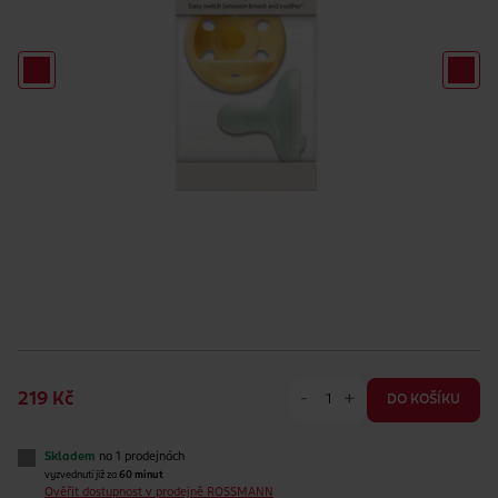
-
+
219 Kč
DO KOŠÍKU
Skladem
na 1 prodejnách
vyzvednutí již za
60 minut
Ověřit dostupnost v prodejně ROSSMANN