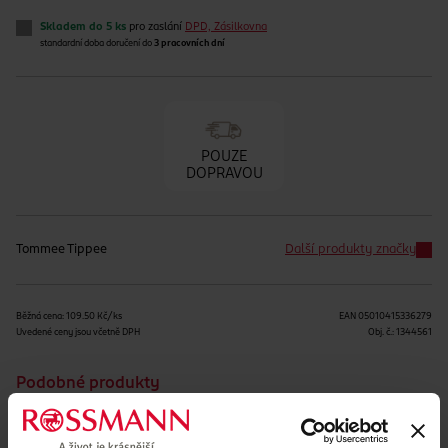
Skladem do 5 ks
pro zaslání
DPD, Zásilkovna
standardní doba doručení do
3 pracovních dní
POUZE
DOPRAVOU
Tommee Tippee
Další produkty značky
Běžná cena: 109.50 Kč/ks
EAN
05010415336279
Uvedené ceny jsou včetně DPH
Obj. č.:
1344561
Podobné produkty