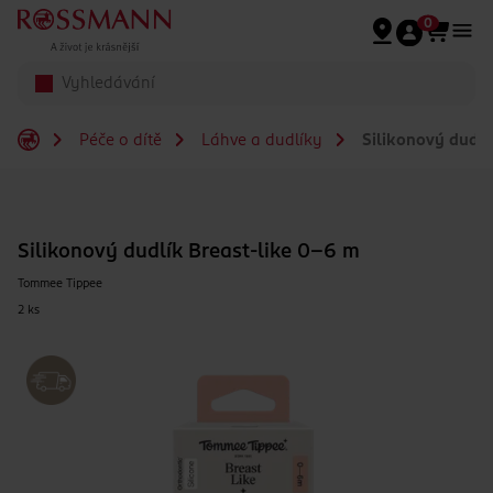
Přeskočit na hlavmní obsah
0
Péče o dítě
Láhve a dudlíky
Silikonový dudlí
Silikonový dudlík Breast-like 0-6 m
Tommee Tippee
2 ks