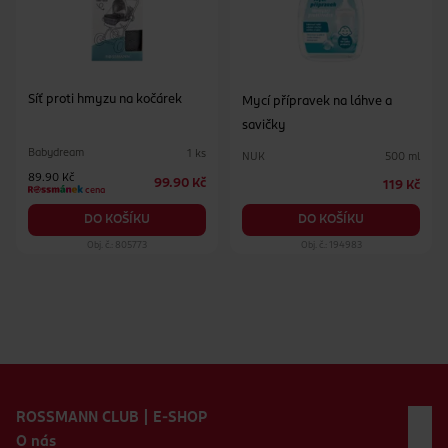
Síť proti hmyzu na kočárek
Mycí přípravek na láhve a
savičky
Babydream
1 ks
NUK
500 ml
89.90 Kč
99.90 Kč
119 Kč
cena
DO KOŠÍKU
DO KOŠÍKU
Obj. č.: 805773
Obj. č.: 194983
Zápatí webu
ROSSMANN CLUB | E-SHOP
O nás