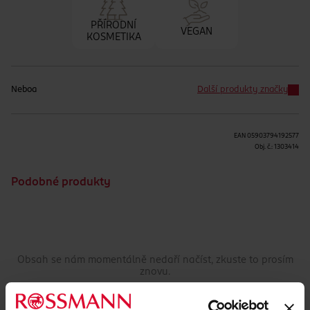
PŘÍRODNÍ
VEGAN
KOSMETIKA
Neboa
Další produkty značky
EAN
05903794192577
Obj. č.:
1303414
Podobné produkty
Obsah se nám momentálně nedaří načíst, zkuste to prosím
znovu.
Načíst znovu