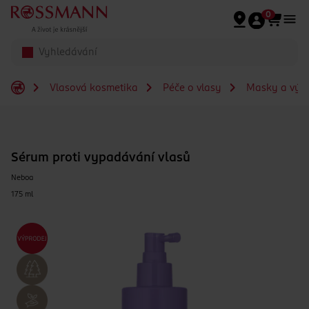
Přeskočit na hlavmní obsah
0
Vlasová kosmetika
Péče o vlasy
Masky a výži
Sérum proti vypadávání vlasů
Neboa
175 ml