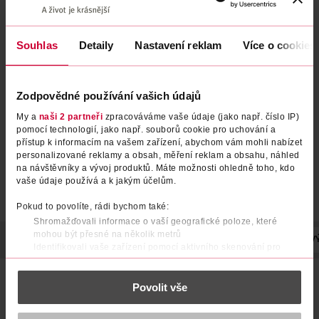
Souhlas
Detaily
Nastavení reklam
Více o cookies
Zodpovědné používání vašich údajů
My a
naši 2 partneři
zpracováváme vaše údaje (jako např. číslo IP)
pomocí technologií, jako např. souborů cookie pro uchování a
přístup k informacím na vašem zařízení, abychom vám mohli nabízet
personalizované reklamy a obsah, měření reklam a obsahu, náhled
na návštěvníky a vývoj produktů. Máte možnosti ohledně toho, kdo
vaše údaje používá a k jakým účelům.
Pokud to povolíte, rádi bychom také:
Shromažďovali informace o vaší geografické poloze, které
mohou být přesné na několik metrů
POPIS
POUŽITÍ
SLOŽENÍ
OBJEM
VYROBENO V
V
Identifikovali vaše zařízení pomocí aktivního skenování pro
konkrétní charakteristiky (otisk prstu)
Zjistěte více o tom, jak zpracováváme vaše osobní údaje, a nastavte
Veganský, 99 % přírodní sérum na pokožku hlavy určený
Povolit vše
si předvolby v
části s podrobnostmi
. Svůj souhlas můžete kdykoliv
proti vypadávání vlasů způsobenému stresem, hormonálními
změnami a poškozením způsobeným častým stylingem a
změnit nebo odvolat v části Prohlášení o souborech cookie.
chemickým ošetřením.