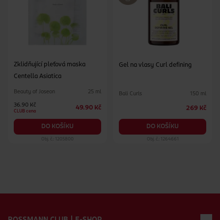
Zklidňující pleťová maska
Gel na vlasy Curl defining
Centella Asiatica
Beauty of Joseon
25 ml
Bali Curls
150 ml
36.90 Kč
49.90 Kč
269 Kč
CLUB cena
DO KOŠÍKU
DO KOŠÍKU
Obj. č.: 1205800
Obj. č.: 1264661
Zápatí webu