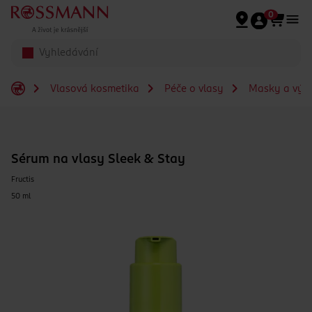
Přeskočit na hlavmní obsah
0
Vlasová kosmetika
Péče o vlasy
Masky a výži
Sérum na vlasy Sleek & Stay
Fructis
50 ml