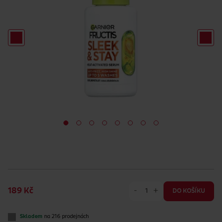
-
+
189 Kč
DO KOŠÍKU
Skladem
na 216 prodejnách