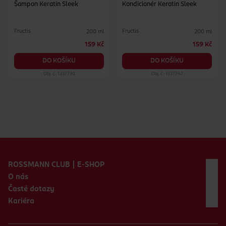
Šampon Keratin Sleek
Kondicionér Keratin Sleek
Fructis
Fructis
200 ml
200 ml
159 Kč
159 Kč
DO KOŠÍKU
DO KOŠÍKU
Obj. č.: 1337730
Obj. č.: 1337747
Zápatí webu
ROSSMANN CLUB | E-SHOP
O nás
Časté dotazy
Kariéra