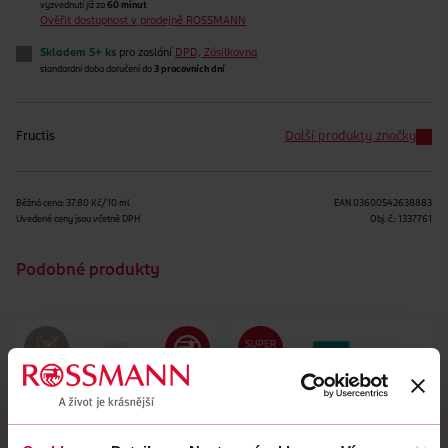
vyzvednutí již za
60 minut
Ověřit dostupnost v prodejně ROSSMANN
Skladem 5+ ks
pro zaslání
DPD, Zásilkovna
standardní doba doručení do
3 pracovních dní
Fructis
Další produkty značky
Běžná cena: 37.80 Kč/10 ml
EAN
03600542638883
Uvedené ceny jsou včetně DPH
Obj. č.:
1337761
Podobné produkty