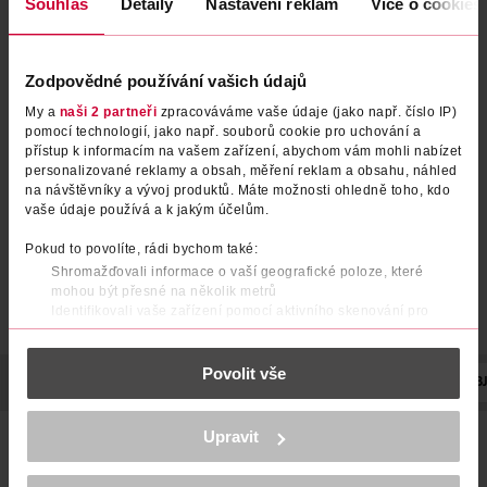
Souhlas
Detaily
Nastavení reklam
Více o cookies
Zodpovědné používání vašich údajů
Bezoplachové sérum Plex
Sérum proti vypadávání vlasů
My a
naši 2 partneři
zpracováváme vaše údaje (jako např. číslo IP)
DMG Clinical
pomocí technologií, jako např. souborů cookie pro uchování a
přístup k informacím na vašem zařízení, abychom vám mohli nabízet
ISANA Professional
Plantur
100 ml
125 ml
personalizované reklamy a obsah, měření reklam a obsahu, náhled
99.90 Kč
539 Kč
na návštěvníky a vývoj produktů. Máte možnosti ohledně toho, kdo
vaše údaje používá a k jakým účelům.
DO KOŠÍKU
DO KOŠÍKU
Obj. č.: 1302158
Obj. č.: 1490282
Pokud to povolíte, rádi bychom také:
Shromažďovali informace o vaší geografické poloze, které
mohou být přesné na několik metrů
Identifikovali vaše zařízení pomocí aktivního skenování pro
konkrétní charakteristiky (otisk prstu)
Zjistěte více o tom, jak zpracováváme vaše osobní údaje, a nastavte
Povolit vše
si předvolby v
části s podrobnostmi
. Svůj souhlas můžete kdykoliv
POPIS
POUŽITÍ
SLOŽENÍ
TYP VLASŮ
ÚČINEK
OB
změnit nebo odvolat v části Prohlášení o souborech cookie.
K provozu stránek, personalizaci obsahu a reklam, funkcí sociálních
Upravit
Teplem aktivované bezoplachové sérum pro dlouhotrvající
médií, analýze návštěvnosti, které mohou nést osobní údaje.
lesk a dokonalé uhlazení. Dokonalé uhlazení a
Více najdete v
prohlášení o ochraně osobních údajů.
dlouhotrvající lesk až na 10 dní, odolá až 5 umytí (1). Chrání