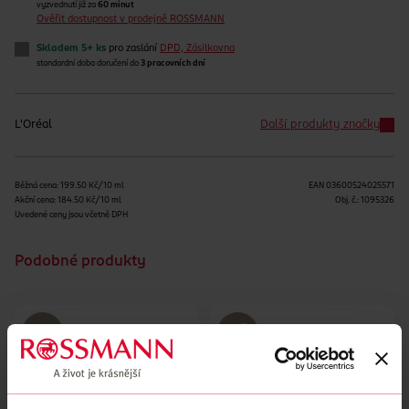
vyzvednutí již za
60 minut
Ověřit dostupnost v prodejně ROSSMANN
Skladem 5+ ks
pro zaslání
DPD, Zásilkovna
standardní doba doručení do
3 pracovních dní
L'Oréal
Další produkty značky
Běžná cena: 199.50 Kč/10 ml
EAN
03600524025571
Akční cena: 184.50 Kč/10 ml
Obj. č.:
1095326
Uvedené ceny jsou včetně DPH
Podobné produkty