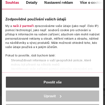
Souhlas
Detaily
Nastavení reklam
Více o cookies
Zodpovědné používání vašich údajů
Rozjasňující oční sérum Vegan
Oční sérum Bio Eye Renewal
My a
naši 2 partneři
zpracováváme vaše údaje (jako např. číslo IP)
pomocí technologií, jako např. souborů cookie pro uchování a
collagen
Serum DAY
přístup k informacím na vašem zařízení, abychom vám mohli nabízet
personalizované reklamy a obsah, měření reklam a obsahu, náhled
AXIS-Y
Purity Vision
10 ml
5 ml
na návštěvníky a vývoj produktů. Máte možnosti ohledně toho, kdo
499 Kč
289 Kč
vaše údaje používá a k jakým účelům.
DO KOŠÍKU
DO KOŠÍKU
Pokud to povolíte, rádi bychom také:
Shromažďovali informace o vaší geografické poloze, které
Obj. č.: 1343267
Obj. č.: 1286045
mohou být přesné na několik metrů
Identifikovali vaše zařízení pomocí aktivního skenování pro
konkrétní charakteristiky (otisk prstu)
Zjistěte více o tom, jak zpracováváme vaše osobní údaje, a nastavte
Povolit vše
si předvolby v
části s podrobnostmi
. Svůj souhlas můžete kdykoliv
změnit nebo odvolat v části Prohlášení o souborech cookie.
POPIS
POUŽITÍ
SLOŽENÍ
OBJEM
VÝROBCE/DODAVAT
K provozu stránek, personalizaci obsahu a reklam, funkcí sociálních
Upravit
médií, analýze návštěvnosti, které mohou nést osobní údaje.
Naše první sérum zaměřené na oční okolí ČISTÁ KYSELINA
Více najdete v
prohlášení o ochraně osobních údajů.