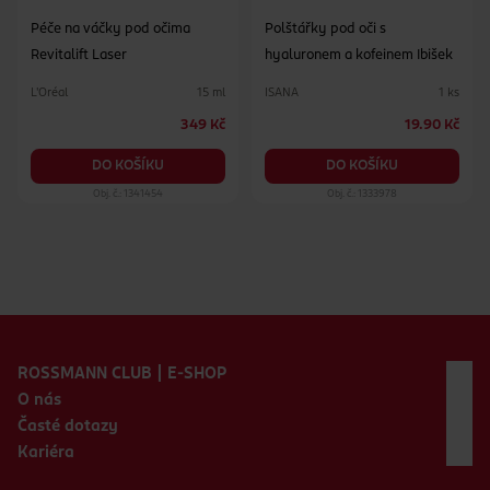
Péče na váčky pod očima
Polštářky pod oči s
Revitalift Laser
hyaluronem a kofeinem Ibišek
L'Oréal
ISANA
15 ml
1 ks
349 Kč
19.90 Kč
DO KOŠÍKU
DO KOŠÍKU
Obj. č.: 1341454
Obj. č.: 1333978
Zápatí webu
ROSSMANN CLUB | E-SHOP
O nás
Časté dotazy
Kariéra