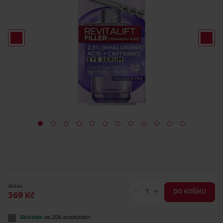
399 Kč
-
+
DO KOŠÍKU
369 Kč
Skladem
na 206 prodejnách