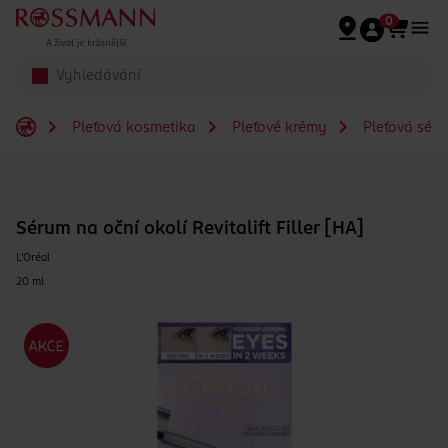
Přeskočit na hlavmní obsah
0
Pleťová kosmetika
Pleťové krémy
Pleťová séra
Sérum na oční okolí Revitalift Filler [HA]
L'Oréal
20 ml