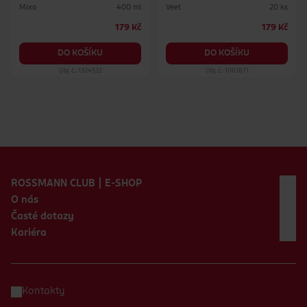
Mixa
Veet
400 ml
20 ks
179 Kč
179 Kč
DO KOŠÍKU
DO KOŠÍKU
Obj. č.: 1324532
Obj. č.: 1061871
Zápatí webu
ROSSMANN CLUB | E-SHOP
O nás
Časté dotazy
Kariéra
Kontakty