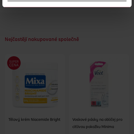
Diva Nice Seřezávač na paty
Nejčastějí nakupované společně
Tělový krém Niacemide Bright
Voskové pásky na obličej pro
citlivou pokožku Minima