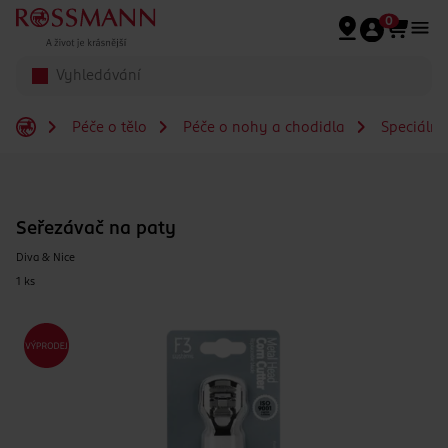
Přeskočit na hlavmní obsah
0
Péče o tělo
Péče o nohy a chodidla
Speciální
Seřezávač na paty
Diva & Nice
1 ks