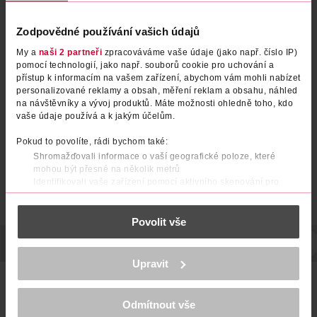
Zodpovědné používání vašich údajů
My a
naši 2 partneři
zpracováváme vaše údaje (jako např. číslo IP)
pomocí technologií, jako např. souborů cookie pro uchování a
přístup k informacím na vašem zařízení, abychom vám mohli nabízet
personalizované reklamy a obsah, měření reklam a obsahu, náhled
na návštěvníky a vývoj produktů. Máte možnosti ohledně toho, kdo
vaše údaje používá a k jakým účelům.
Pokud to povolíte, rádi bychom také:
Shromažďovali informace o vaší geografické poloze, které
mohou být přesné na několik metrů
Identifikovali vaše zařízení pomocí aktivního skenování pro
konkrétní charakteristiky (otisk prstu)
Zjistěte více o tom, jak zpracováváme vaše osobní údaje, a nastavte
Povolit vše
si předvolby v
části s podrobnostmi
. Svůj souhlas můžete kdykoliv
změnit nebo odvolat v části Prohlášení o souborech cookie.
POPIS
POUŽITÍ
SKLADOVÁNÍ
UPOZORNĚNÍ
POČET
K provozu stránek, personalizaci obsahu a reklam, funkcí sociálních
Upravit
médií, analýze návštěvnosti, které mohou nést osobní údaje.
Základní nástroj pro odstranění ztvrdlé kůže. 1 Vyměnitelná
Více najdete v
prohlášení o ochraně osobních údajů.
žiletka 2 Rukojeť pro snadný úchop 3 Žiletka německé
kvality 4 Bezpečný kryt ostří.
Odmítnout vše
Děkujeme za pochopení. >
více o cookies
<